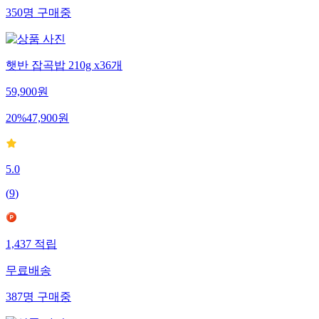
350
명
구매중
햇반 잡곡밥 210g x36개
59,900
원
20
%
47,900
원
5.0
(
9
)
1,437
적립
무료배송
387
명
구매중