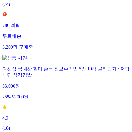
(
74
)
786
적립
무료배송
3,209
명
구매중
다신샵 국내산 현미 쫀득 점보주먹밥 5종 10팩 골라담기 / 저당
식단 심각김밥
33,000
원
25
%
24,900
원
4.9
(
18
)