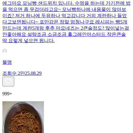
에그마요 모닝빵 샌드위치 입니다. 수영을 하는데 가기전에 밥
을 먹으면 좀 무겁더라고요~ 모닝빵하나에 내용물이 많아보
이죠? 저거 하나에 두유하나 먹고갑니다 거의 계란하나 들었
다고보면됩니다~ 포만감은 정말 엄청나구요 레시피는 빵5개
만드는데 계란5개랑 후추 마요네즈는 2큰술정도? 많이넣는걸
안좋아해요 설탕조금 소금조금 홀그레인머스터드 작은큰술
딱 요렇게 넣으면 됩니다.
똘맹
조회수
2만
25.08.29
999+