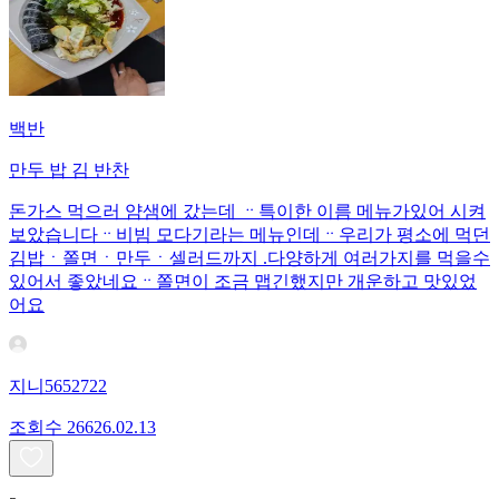
백반
만두 밥 김 반찬
돈가스 먹으러 얌샘에 갔는데 ᆢ특이한 이름 메뉴가있어 시켜
보았습니다ᆢ비빔 모다기라는 메뉴인데ᆢ우리가 평소에 먹던
김밥ㆍ쫄면ㆍ만두ㆍ셀러드까지 .다양하게 여러가지를 먹을수
있어서 좋았네요ᆢ쫄면이 조금 맵긴했지만 개운하고 맛있었
어요
지니5652722
조회수
266
26.02.13