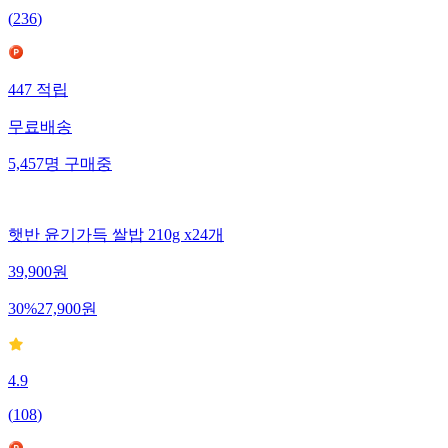
(
236
)
447
적립
무료배송
5,457
명
구매중
햇반 윤기가득 쌀밥 210g x24개
39,900
원
30
%
27,900
원
4.9
(
108
)