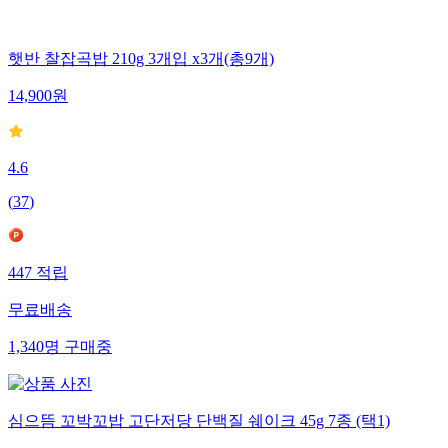
햇반 찰잡곡밥 210g 3개입 x3개(총9개)
14,900
원
4.6
(
37
)
447
적립
무료배송
1,340
명
구매중
심으뜸 꼬박꼬밥 고단저당 단백질 쉐이크 45g 7종 (택1)