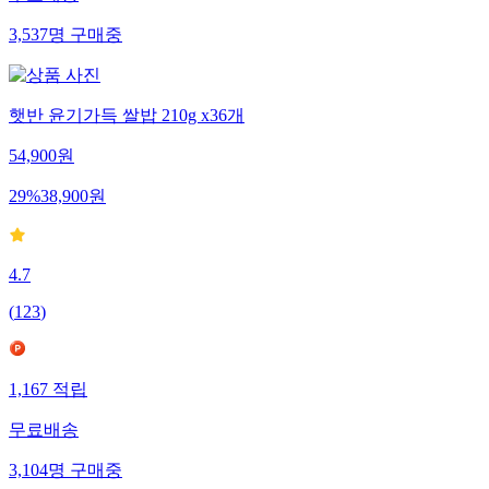
3,537
명
구매중
햇반 윤기가득 쌀밥 210g x36개
54,900
원
29
%
38,900
원
4.7
(
123
)
1,167
적립
무료배송
3,104
명
구매중