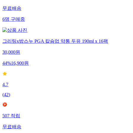
무료배송
6
명
구매중
그리팅x밥스누 PGA 칼슘업 약통 두유 190ml x 16팩
30,000
원
44
%
16,900
원
4.7
(
42
)
507
적립
무료배송