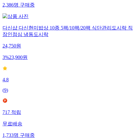
2,386
명
구매중
다신샵 다신현미밥상 10종 5팩/10팩/20팩 식단관리도시락 직
장인점심 냉동도시락
24,750
원
3
%
23,900
원
4.8
(
9
)
717
적립
무료배송
1,733
명
구매중