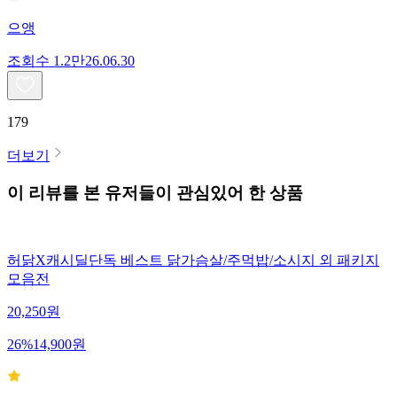
으앵
조회수
1.2만
26.06.30
179
더보기
이 리뷰를 본 유저들이 관심있어 한 상품
허닭X캐시딜단독 베스트 닭가슴살/주먹밥/소시지 외 패키지
모음전
20,250
원
26
%
14,900
원