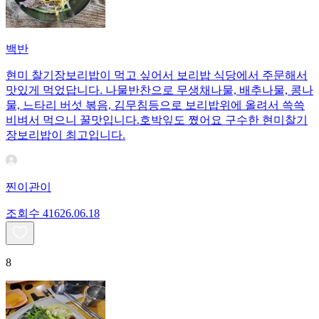
백반
현미 찰기장보리밥이 먹고 싶어서 보리밥 식당에서 주문해서
맛있게 먹었답니다. 나물반찬으로 무생채나물, 배추나물, 콩나
물, 느타리 버섯 볶음, 김무침등으로 보리밥위에 올려서 쓱쓱
비벼서 먹으니 꿀맛입니다.호박잎도 쪘어요 구수한 현미찰기
장보리밥이 최고입니다.
찐이관이
조회수
416
26.06.18
8