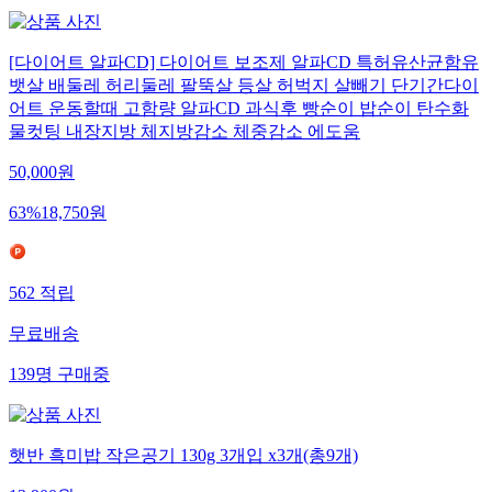
[다이어트 알파CD] 다이어트 보조제 알파CD 특허유산균함유
뱃살 배둘레 허리둘레 팔뚝살 등살 허벅지 살빼기 단기간다이
어트 운동할때 고함량 알파CD 과식후 빵순이 밥순이 탄수화
물컷팅 내장지방 체지방감소 체중감소 에도움
50,000
원
63
%
18,750
원
562
적립
무료배송
139
명
구매중
햇반 흑미밥 작은공기 130g 3개입 x3개(총9개)