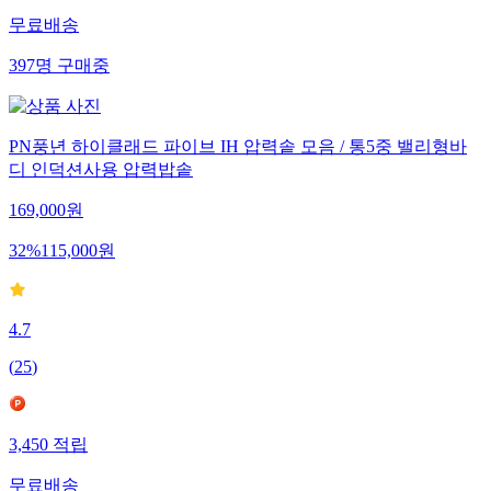
무료배송
397
명
구매중
PN풍년 하이클래드 파이브 IH 압력솥 모음 / 통5중 밸리형바
디 인덕션사용 압력밥솥
169,000
원
32
%
115,000
원
4.7
(
25
)
3,450
적립
무료배송