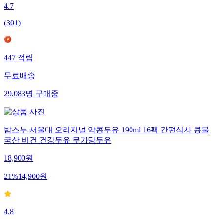
4.7
(
301
)
447
적립
무료배송
29,083
명
구매중
밥스누 서울대 오리지널 약콩두유 190ml 16팩 간편식사 콩물
국산 비건 건강두유 무가당두유
18,900
원
21
%
14,900
원
4.8