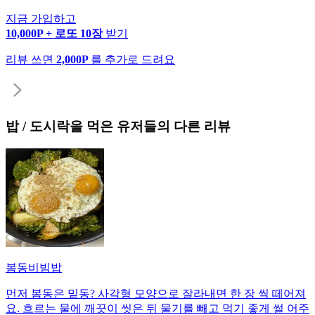
지금 가입하고
10,000P + 로또 10장
받기
리뷰 쓰면
2,000P
를 추가로 드려요
밥 / 도시락
을 먹은 유저들의 다른 리뷰
봄동비빔밥
먼저 봄동은 밑동? 사각형 모양으로 잘라내면 한 장 씩 떼어져
요. 흐르는 물에 깨끗이 씻은 뒤 물기를 빼고 먹기 좋게 썰 어주