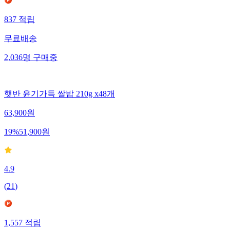
837
적립
무료배송
2,036
명
구매중
햇반 윤기가득 쌀밥 210g x48개
63,900
원
19
%
51,900
원
4.9
(
21
)
1,557
적립