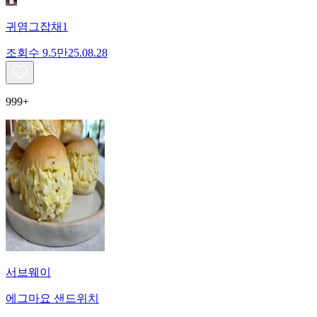
귀염그잡채1
조회수
9.5만
25.08.28
999+
서브웨이
에그마요 샌드위치