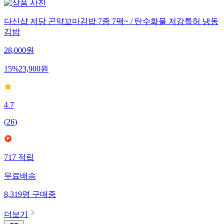
다신샵 저당 곤약꼬마김밥 7종 7팩~ / 탄수화물 저감특허 냉동
김밥
28,000
원
15
%
23,900
원
4.7
(
26
)
717
적립
무료배송
8,319
명
구매중
더보기