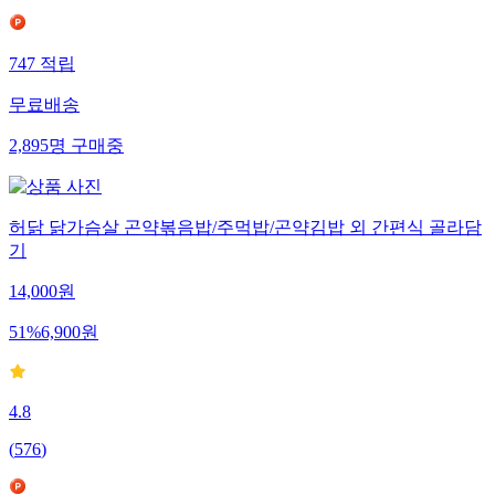
747
적립
무료배송
2,895
명
구매중
허닭 닭가슴살 곤약볶음밥/주먹밥/곤약김밥 외 간편식 골라담
기
14,000
원
51
%
6,900
원
4.8
(
576
)