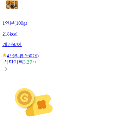
1인분(100g)
218kcal
계란말이
4.9
(리뷰
560
개)
·
식단기록
3.2만+