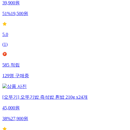
39,900
원
51
%
19,500
원
5.0
(
1
)
585
적립
129
명
구매중
[오뚜기] 오뚜기밥 즉석밥 흰밥 210g x24개
45,000
원
38
%
27,900
원