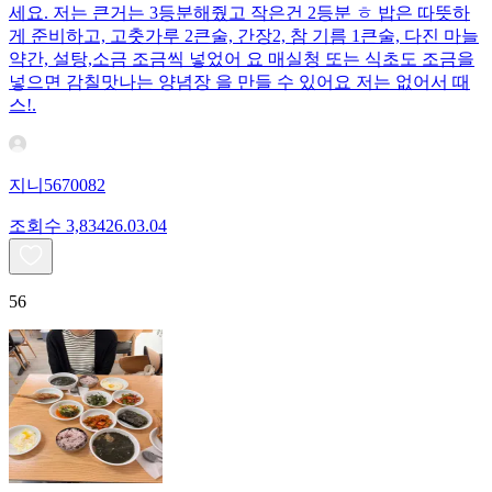
세요. 저는 큰거는 3등분해줬고 작은건 2등분 ㅎ 밥은 따뜻하
게 준비하고, 고춧가루 2큰술, 간장2, 참 기름 1큰술, 다진 마늘
약간, 설탕,소금 조금씩 넣었어 요 매실청 또는 식초도 조금을
넣으면 감칠맛나는 양념장 을 만들 수 있어요 저는 없어서 때
스!.
지니5670082
조회수
3,834
26.03.04
56