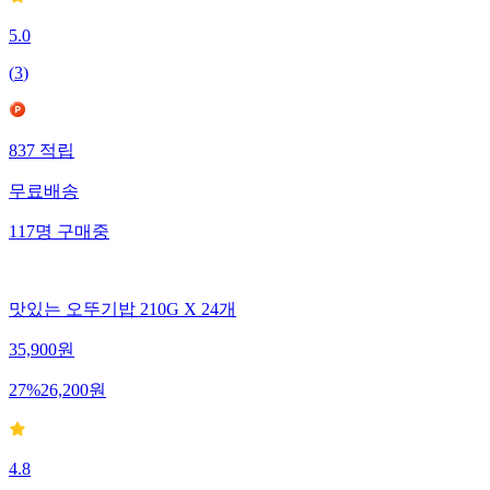
5.0
(
3
)
837
적립
무료배송
117
명
구매중
맛있는 오뚜기밥 210G X 24개
35,900
원
27
%
26,200
원
4.8