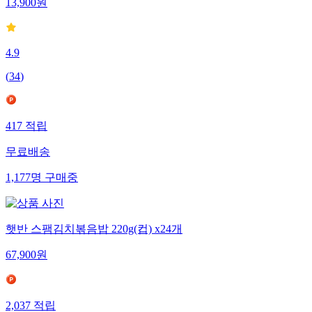
13,900
원
4.9
(
34
)
417
적립
무료배송
1,177
명
구매중
햇반 스팸김치볶음밥 220g(컵) x24개
67,900
원
2,037
적립