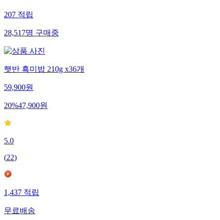
207
적립
28,517
명
구매중
햇반 흑미밥 210g x36개
59,900
원
20
%
47,900
원
5.0
(
22
)
1,437
적립
무료배송