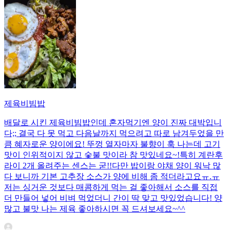
제육비빔밥
배달로 시킨 제육비빔밥인데 혼자먹기엔 양이 진짜 대박입니
다;; 결국 다 못 먹고 다음날까지 먹으려고 따로 남겨두었을 만
큼 혜자로운 양이에요! 뚜껑 열자마자 불향이 훅 나는데 고기
맛이 인위적이지 않고 숯불 맛이라 참 맛있네요~!특히 계란후
라이 2개 올려주는 센스는 굳!! ​다만 밥이랑 야채 양이 워낙 많
다 보니까 기본 고추장 소스가 양에 비해 좀 적더라고요ㅠ.ㅠ
저는 싱거운 것보다 매콤하게 먹는 걸 좋아해서 소스를 직접
더 만들어 넣어 비벼 먹었더니 간이 딱 맞고 맛있었습니다! 양
많고 불맛 나는 제육 좋아하시면 꼭 드셔보세요~^^