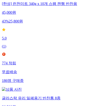
[한성] 런천미트 340g x 10개 스팸 캔햄 반찬용
45,000
원
43
%
25,800
원
5.0
(
1
)
774
적립
무료배송
186
명
구매중
글라스락 유리 밀폐용기 반찬통 8종