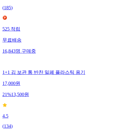
(
185
)
525
적립
무료배송
16,843
명
구매중
1+1 김 보관 통 반찬 밀폐 플라스틱 용기
17,000
원
21
%
13,500
원
4.5
(
134
)