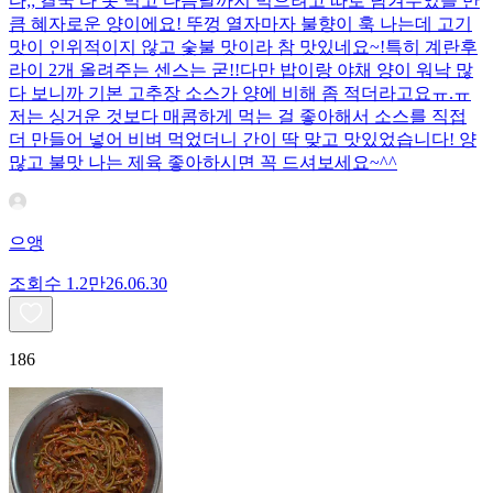
다;; 결국 다 못 먹고 다음날까지 먹으려고 따로 남겨두었을 만
큼 혜자로운 양이에요! 뚜껑 열자마자 불향이 훅 나는데 고기
맛이 인위적이지 않고 숯불 맛이라 참 맛있네요~!특히 계란후
라이 2개 올려주는 센스는 굳!! ​다만 밥이랑 야채 양이 워낙 많
다 보니까 기본 고추장 소스가 양에 비해 좀 적더라고요ㅠ.ㅠ
저는 싱거운 것보다 매콤하게 먹는 걸 좋아해서 소스를 직접
더 만들어 넣어 비벼 먹었더니 간이 딱 맞고 맛있었습니다! 양
많고 불맛 나는 제육 좋아하시면 꼭 드셔보세요~^^
으앵
조회수
1.2만
26.06.30
186