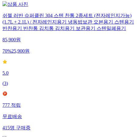
쉬젤 러반 슈퍼클린 304 스텐 찬통 2종세트 (전자레인지가능)
(1.7L + 2.1L) / 전자레인지용기 냉동밥보관 오븐용기 스텐용기
반찬용기 반찬통 김치통 김치용기 보관용기 스텐밀폐용기
85,900
원
70
%
25,900
원
5.0
(
3
)
777
적립
무료배송
415
명
구매중