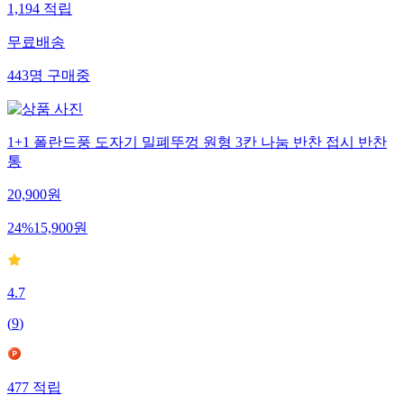
1,194
적립
무료배송
443
명
구매중
1+1 폴란드풍 도자기 밀폐뚜껑 원형 3칸 나눔 반찬 접시 반찬
통
20,900
원
24
%
15,900
원
4.7
(
9
)
477
적립