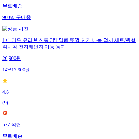
무료배송
960
명
구매중
1+1 디유 유리 반찬통 3칸 밀폐 뚜껑 찬기 나눔 접시 세트/원형
직사각 전자레인지 가능 용기
20,900
원
14
%
17,900
원
4.6
(
9
)
537
적립
무료배송