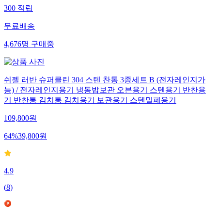
300
적립
무료배송
4,676
명
구매중
쉬젤 러반 슈퍼클린 304 스텐 찬통 3종세트 B (전자레인지가
능) / 전자레인지용기 냉동밥보관 오븐용기 스텐용기 반찬용
기 반찬통 김치통 김치용기 보관용기 스텐밀폐용기
109,800
원
64
%
39,800
원
4.9
(
8
)