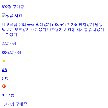
890
명
구매중
네오플램 유리 클락 밀폐용기 (10size) / 전자레인지용기 냉동
밥보관 오븐용기 스텐용기 반찬용기 반찬통 김치통 김치용기
보관용기
22,700
원
88
%
2,700
원
4.8
(
18
)
81
적립
1,489
명
구매중