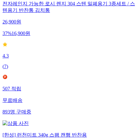
전자레인지 가능한 로시 렌지 304 스텐 밀폐용기 3종세트 / 스
텐용기 반찬통 김치통
26,900
원
37
%
16,900
원
4.3
(
7
)
507
적립
무료배송
893
명
구매중
[한성] 런천미트 340g 스팸 캔햄 반찬용