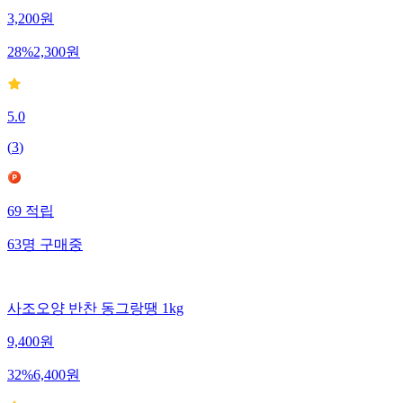
3,200
원
28
%
2,300
원
5.0
(
3
)
69
적립
63
명
구매중
사조오양 반찬 동그랑땡 1kg
9,400
원
32
%
6,400
원