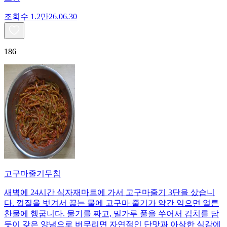
조회수
1.2만
26.06.30
186
고구마줄기무침
새벽에 24시간 식자재마트에 가서 고구마줄기 3단을 샀습니
다. 껍질을 벗겨서 끓는 물에 고구마 줄기가 약간 익으면 얼른
찬물에 헹굽니다. 물기를 짜고, 밀가루 풀을 쑤어서 김치를 담
듯이 갖은 양념으로 버무리면 자연적인 단맛과 아삭한 식감에