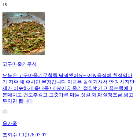
19
고구마줄기무침
오늘은 고구마줄기무침를 담궈봤어요~ 어렸을적에 친정엄마
가 자주 해 주시던 무침입니다 지금은 돌아가셔서 안 계시지만
제가 비슷하게 훙내를 내 봤어요 줄기 껍질벗기고 끓는물에 3
분데치고 건고추갈고 고춧가루,마늘,젓갈,깨,매실청조금.넘고
무치면 됩니다
울가족
조회수
1.1만
26.07.07