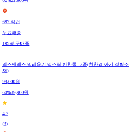
62
%
22,900
원
687
적립
무료배송
185
명
구매중
맥스앤맥스 밀폐용기 맥스락 반찬통 13종(친환경 아기 젖병소
재)
99,000
원
60
%
39,900
원
4.7
(
3
)