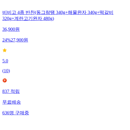
비비고 4종 반찬(동그랑땡 340g+해물완자 340g+떡갈비
320g+계란고기완자 480g)
36,900
원
24
%
27,900
원
5.0
(
10
)
837
적립
무료배송
636
명
구매중