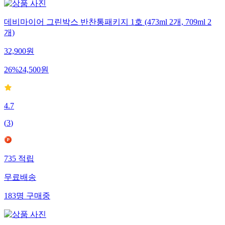
데비마이어 그린박스 반찬통패키지 1호 (473ml 2개, 709ml 2
개)
32,900
원
26
%
24,500
원
4.7
(
3
)
735
적립
무료배송
183
명
구매중