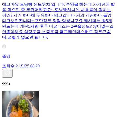
에그마요 모닝빵 샌드위치 입니다. 수영을 하는데 가기전에 밥
을 먹으면 좀 무겁더라고요~ 모닝빵하나에 내용물이 많아보
이죠? 저거 하나에 두유하나 먹고갑니다 거의 계란하나 들었
다고보면됩니다~ 포만감은 정말 엄청나구요 레시피는 빵5개
만드는데 계란5개랑 후추 마요네즈는 2큰술정도? 많이넣는걸
안좋아해요 설탕조금 소금조금 홀그레인머스터드 작은큰술
딱 요렇게 넣으면 됩니다.
똘맹
조회수
2.1만
25.08.29
999+