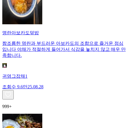
명란아보카도덮밥
짭조름한 명란과 부드러운 아보카도의 조합으로 즐거운 점심
입니다 야채가 적절하게 들어가서 식감을 놓치지 않고 매우 만
족합니다.
귀염그잡채1
조회수
9.6만
25.08.28
999+