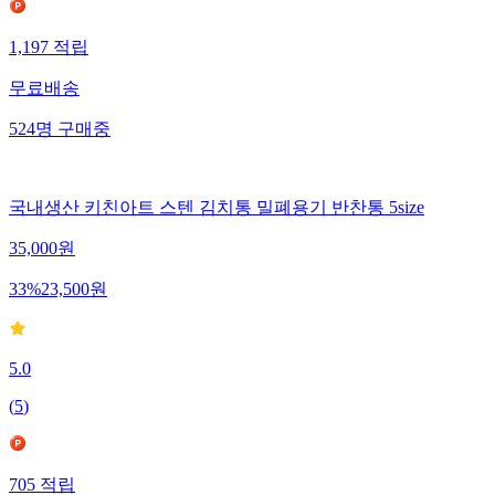
1,197
적립
무료배송
524
명
구매중
국내생산 키친아트 스텐 김치통 밀폐용기 반찬통 5size
35,000
원
33
%
23,500
원
5.0
(
5
)
705
적립