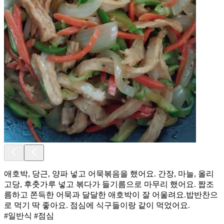
애호박, 당근, 양파 넣고 어묵볶음을 했어요. 간장, 마늘, 올리
고당, 후춧가루 넣고 볶다가 들기름으로 마무리 했어요. 짭조
름하고 쫀득한 어묵과 달달한 애호박이 잘 어울려요.밥반찬으
로 먹기 딱 좋아요. 점심에 식구들이랑 같이 먹었어요.
#일반식 #점심