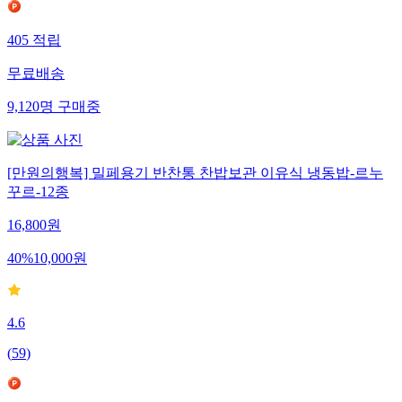
405
적립
무료배송
9,120
명
구매중
[만원의행복] 밀페용기 반찬통 찬밥보관 이유식 냉동밥-르누
꾸르-12종
16,800
원
40
%
10,000
원
4.6
(
59
)