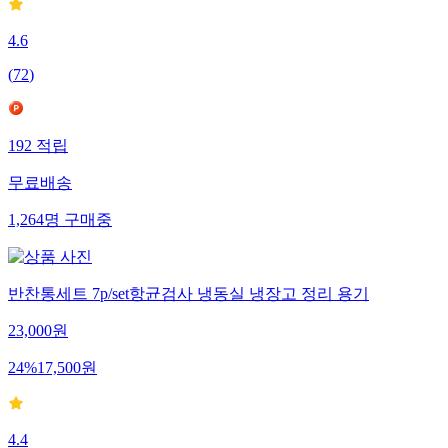
4.6
(
72
)
192
적립
무료배송
1,264
명
구매중
반찬통세트 7p/set항균검사 냉동실 냉장고 정리 용기
23,000
원
24
%
17,500
원
4.4