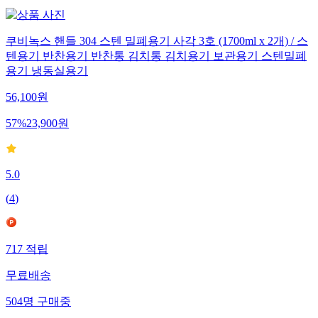
쿠비녹스 핸들 304 스텐 밀폐용기 사각 3호 (1700ml x 2개) / 스
텐용기 반찬용기 반찬통 김치통 김치용기 보관용기 스텐밀폐
용기 냉동실용기
56,100
원
57
%
23,900
원
5.0
(
4
)
717
적립
무료배송
504
명
구매중