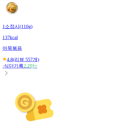
1소접시(110g)
137kcal
어묵볶음
4.8
(리뷰
557
개)
·
식단기록
2.2만+