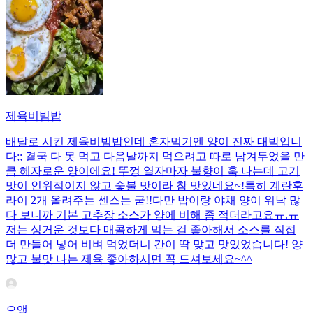
제육비빔밥
배달로 시킨 제육비빔밥인데 혼자먹기엔 양이 진짜 대박입니
다;; 결국 다 못 먹고 다음날까지 먹으려고 따로 남겨두었을 만
큼 혜자로운 양이에요! 뚜껑 열자마자 불향이 훅 나는데 고기
맛이 인위적이지 않고 숯불 맛이라 참 맛있네요~!특히 계란후
라이 2개 올려주는 센스는 굳!! ​다만 밥이랑 야채 양이 워낙 많
다 보니까 기본 고추장 소스가 양에 비해 좀 적더라고요ㅠ.ㅠ
저는 싱거운 것보다 매콤하게 먹는 걸 좋아해서 소스를 직접
더 만들어 넣어 비벼 먹었더니 간이 딱 맞고 맛있었습니다! 양
많고 불맛 나는 제육 좋아하시면 꼭 드셔보세요~^^
으앵