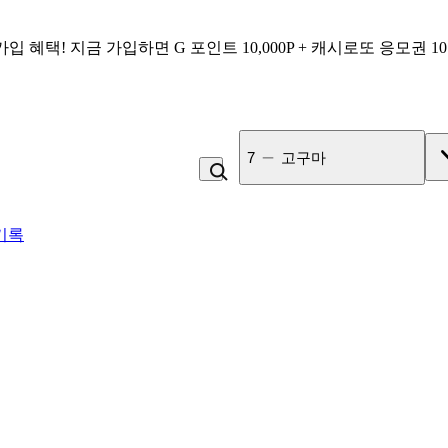
가입 혜택!
지금 가입하면
G 포인트 10,000P + 캐시로또 응모권 1
7
고구마
기록