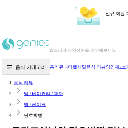
신규 회원 
칼로리와 영양성분을 검색해보세요
혈당 · 다이어트 음식 검색해보세요
음식 · 영양제 리뷰를 찾아보세요
음식 카테고리
홈
커뮤니티
헬시딜
음식 리뷰
영양제
NEW
음식 리뷰
떡 / 베이커리 / 과자
빵 / 케이크
단호박빵