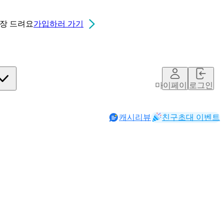
0장
드려요
가입하러 가기
마이페이지
로그인
캐시리뷰
친구초대 이벤트