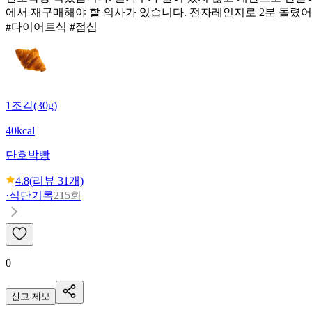
에서 재구매해야 할 의사가 있습니다. 전자레인지로 2분 돌렸어
#다이어트식 #점심
1조각(30g)
40kcal
단호박빵
4.8
(리뷰
31
개)
·
식단기록
215회
0
신고·제보