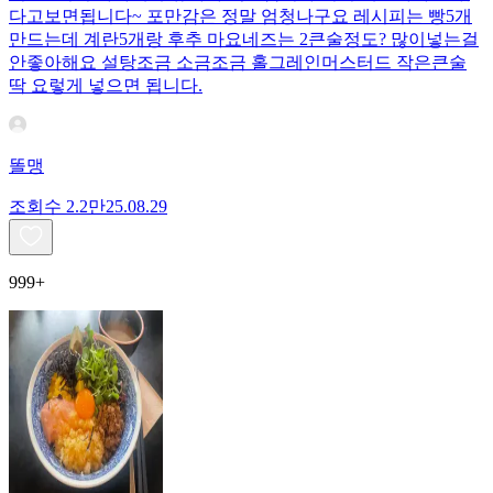
다고보면됩니다~ 포만감은 정말 엄청나구요 레시피는 빵5개
만드는데 계란5개랑 후추 마요네즈는 2큰술정도? 많이넣는걸
안좋아해요 설탕조금 소금조금 홀그레인머스터드 작은큰술
딱 요렇게 넣으면 됩니다.
똘맹
조회수
2.2만
25.08.29
999+