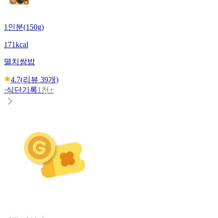
1인분(150g)
171kcal
멸치쌈밥
4.7
(리뷰
39
개)
·
식단기록
1천+