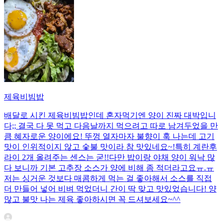
제육비빔밥
배달로 시킨 제육비빔밥인데 혼자먹기엔 양이 진짜 대박입니
다;; 결국 다 못 먹고 다음날까지 먹으려고 따로 남겨두었을 만
큼 혜자로운 양이에요! 뚜껑 열자마자 불향이 훅 나는데 고기
맛이 인위적이지 않고 숯불 맛이라 참 맛있네요~!특히 계란후
라이 2개 올려주는 센스는 굳!! ​다만 밥이랑 야채 양이 워낙 많
다 보니까 기본 고추장 소스가 양에 비해 좀 적더라고요ㅠ.ㅠ
저는 싱거운 것보다 매콤하게 먹는 걸 좋아해서 소스를 직접
더 만들어 넣어 비벼 먹었더니 간이 딱 맞고 맛있었습니다! 양
많고 불맛 나는 제육 좋아하시면 꼭 드셔보세요~^^