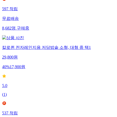
597
적립
무료배송
8,682
명
구매중
칼로퀸 전자레인지용 저당밥솥 소형, 대형 중 택1
29,800
원
40
%
17,900
원
5.0
(
1
)
537
적립