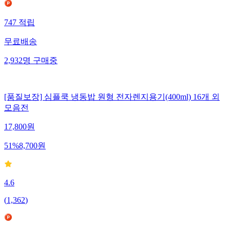
747
적립
무료배송
2,932
명
구매중
[품질보장] 심플쿡 냉동밥 원형 전자렌지용기(400ml) 16개 외
모음전
17,800
원
51
%
8,700
원
4.6
(
1,362
)