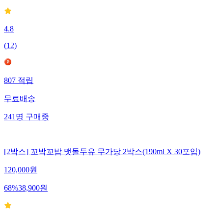
4.8
(
12
)
807
적립
무료배송
241
명
구매중
[2박스] 꼬박꼬밥 맷돌두유 무가당 2박스(190ml X 30포입)
120,000
원
68
%
38,900
원