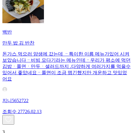
백반
만두 밥 김 반찬
돈가스 먹으러 얌샘에 갔는데 ᆢ특이한 이름 메뉴가있어 시켜
보았습니다ᆢ비빔 모다기라는 메뉴인데ᆢ우리가 평소에 먹던
김밥ㆍ쫄면ㆍ만두ㆍ셀러드까지 .다양하게 여러가지를 먹을수
있어서 좋았네요ᆢ쫄면이 조금 맵긴했지만 개운하고 맛있었
어요
지니5652722
조회수
277
26.02.13
3