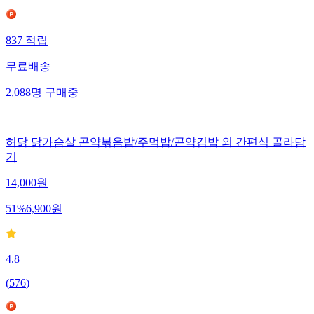
837
적립
무료배송
2,088
명
구매중
허닭 닭가슴살 곤약볶음밥/주먹밥/곤약김밥 외 간편식 골라담
기
14,000
원
51
%
6,900
원
4.8
(
576
)