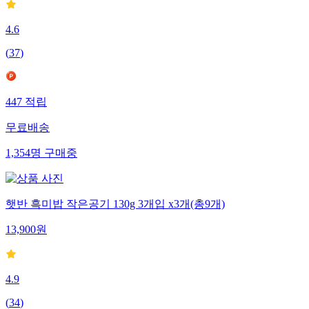
4.6
(
37
)
447
적립
무료배송
1,354
명
구매중
햇반 흑미밥 작은공기 130g 3개입 x3개(총9개)
13,900
원
4.9
(
34
)