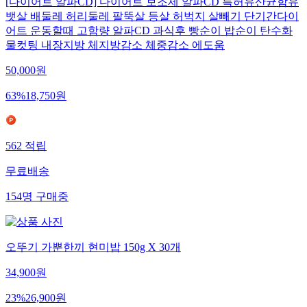
[다이어트 알파CD] 다이어트 보조제 알파CD 특허유산균함유
뱃살 배둘레 허리둘레 팔뚝살 등살 허벅지 살빼기 단기간다이
어트 운동할때 고함량 알파CD 과식후 빵순이 밥순이 탄수화
물컷팅 내장지방 체지방감소 체중감소 에도움
50,000
원
63
%
18,750
원
562
적립
무료배송
154
명
구매중
오뚜기 가뿐한끼 현미밥 150g X 30개
34,900
원
23
%
26,900
원