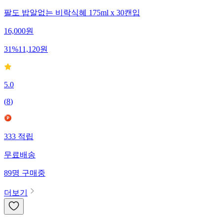
팔도 밥알없는 비락식혜 175ml x 30캔입
16,000
원
31
%
11,120
원
5.0
(
8
)
333
적립
무료배송
89
명
구매중
더보기