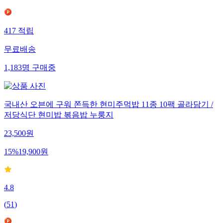
417
적립
무료배송
1,183
명
구매중
국내산 오븐에 구워 쫀득한 현미주먹밥 11종 10팩 골라담기 /
저당식단 현미밥 볶음밥 누룽지
23,500
원
15
%
19,900
원
4.8
(
51
)