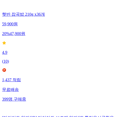
햇반 잡곡밥 210g x36개
59,900
원
20
%
47,900
원
4.9
(
10
)
1,437
적립
무료배송
399
명
구매중