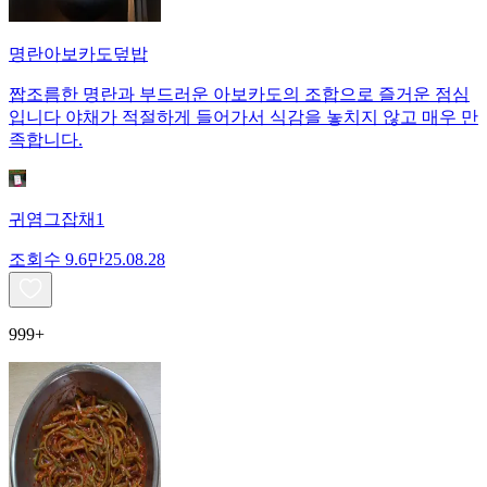
명란아보카도덮밥
짭조름한 명란과 부드러운 아보카도의 조합으로 즐거운 점심
입니다 야채가 적절하게 들어가서 식감을 놓치지 않고 매우 만
족합니다.
귀염그잡채1
조회수
9.6만
25.08.28
999+