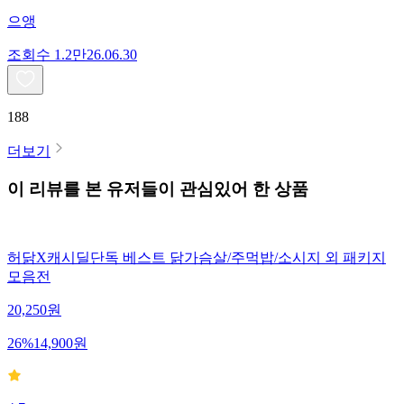
으앵
조회수
1.2만
26.06.30
188
더보기
이 리뷰를 본 유저들이 관심있어 한 상품
허닭X캐시딜단독 베스트 닭가슴살/주먹밥/소시지 외 패키지
모음전
20,250
원
26
%
14,900
원