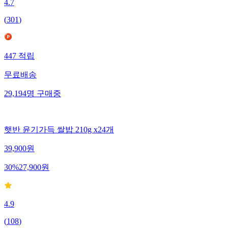
4.7
(
301
)
447
적립
무료배송
29,194
명
구매중
햇반 윤기가득 쌀밥 210g x24개
39,900
원
30
%
27,900
원
4.9
(
108
)