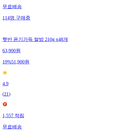
무료배송
114
명
구매중
햇반 윤기가득 쌀밥 210g x48개
63,900
원
19
%
51,900
원
4.9
(
21
)
1,557
적립
무료배송