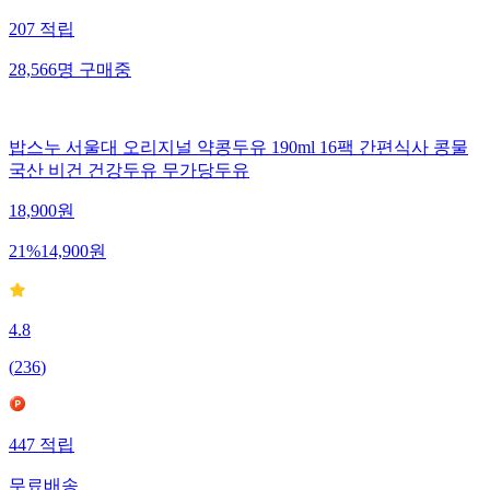
207
적립
28,566
명
구매중
밥스누 서울대 오리지널 약콩두유 190ml 16팩 간편식사 콩물
국산 비건 건강두유 무가당두유
18,900
원
21
%
14,900
원
4.8
(
236
)
447
적립
무료배송