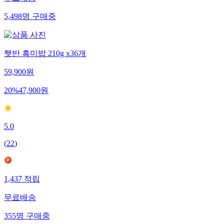
5,498
명
구매중
햇반 흑미밥 210g x36개
59,900
원
20
%
47,900
원
5.0
(
22
)
1,437
적립
무료배송
355
명
구매중