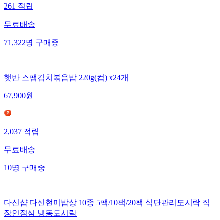
261
적립
무료배송
71,322
명
구매중
햇반 스팸김치볶음밥 220g(컵) x24개
67,900
원
2,037
적립
무료배송
10
명
구매중
다신샵 다신현미밥상 10종 5팩/10팩/20팩 식단관리도시락 직
장인점심 냉동도시락