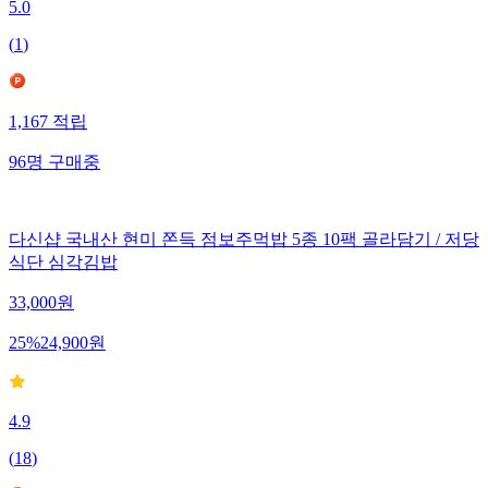
5.0
(
1
)
1,167
적립
96
명
구매중
다신샵 국내산 현미 쫀득 점보주먹밥 5종 10팩 골라담기 / 저당
식단 심각김밥
33,000
원
25
%
24,900
원
4.9
(
18
)