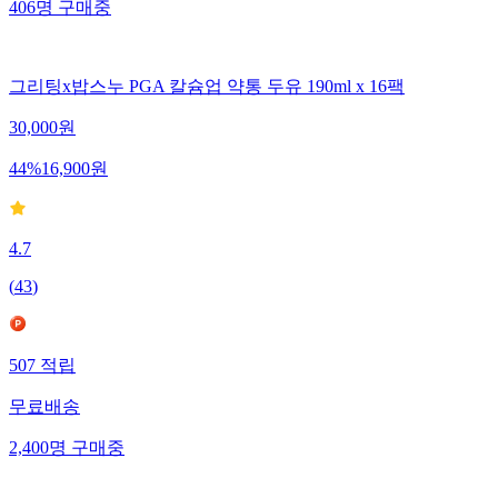
406
명
구매중
그리팅x밥스누 PGA 칼슘업 약통 두유 190ml x 16팩
30,000
원
44
%
16,900
원
4.7
(
43
)
507
적립
무료배송
2,400
명
구매중