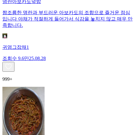
명란아보카도덮밥
짭조름한 명란과 부드러운 아보카도의 조합으로 즐거운 점심
입니다 야채가 적절하게 들어가서 식감을 놓치지 않고 매우 만
족합니다.
귀염그잡채1
조회수
9.6만
25.08.28
999+