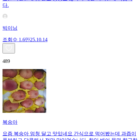
다.
빅이닝
조회수
1.6만
25.10.14
489
복숭아
요즘 복숭아 엄청 달고 맛있네요 간식으로 먹어봤는데 과즙이