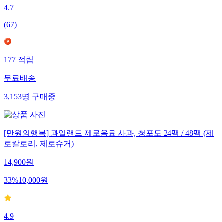
4.7
(
67
)
177
적립
무료배송
3,153
명
구매중
[만원의행복] 과일랜드 제로음료 사과, 청포도 24팩 / 48팩 (제
로칼로리, 제로슈거)
14,900
원
33
%
10,000
원
4.9