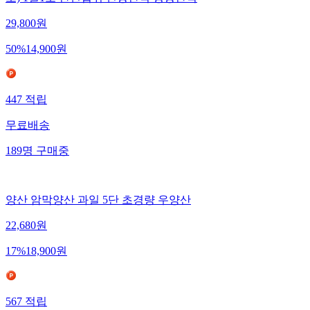
29,800
원
50
%
14,900
원
447
적립
무료배송
189
명
구매중
양산 암막양산 과일 5단 초경량 우양산
22,680
원
17
%
18,900
원
567
적립