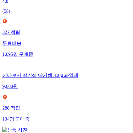
4.8
(
58
)
327
적립
무료배송
1,695
명
구매중
산타로사 딸기잼 딸기쨈 350g 과일잼
9,600
원
288
적립
134
명
구매중