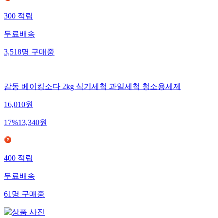
300
적립
무료배송
3,518
명
구매중
감동 베이킹소다 2kg 식기세척 과일세척 청소용세제
16,010
원
17
%
13,340
원
400
적립
무료배송
61
명
구매중