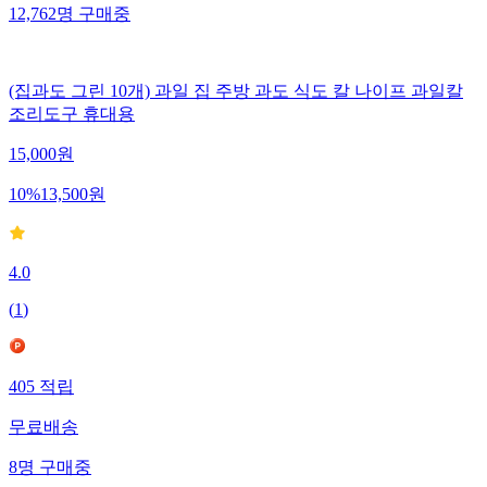
12,762
명
구매중
(집과도 그린 10개) 과일 집 주방 과도 식도 칼 나이프 과일칼
조리도구 휴대용
15,000
원
10
%
13,500
원
4.0
(
1
)
405
적립
무료배송
8
명
구매중