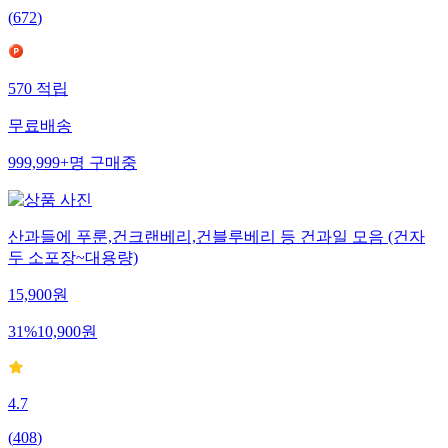
(
672
)
570
적립
무료배송
999,999+
명
구매중
산과들에 푸룬,건크랜베리,건블루베리 등 건과일 모음 (건자
두 소포장~대용량)
15,900
원
31
%
10,900
원
4.7
(
408
)