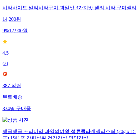
비타바이트 멀티비타구미 과일맛 3가지맛 젤리 비타 구미젤리
14,200
원
9
%
12,900
원
4.5
(
2
)
387
적립
무료배송
334
명
구매중
탱글탱글 프리미엄 과일의여왕 석류콜라겐젤리스틱 (20g x 15
포) 1일1포 간편섭취 건강간식 영양간식