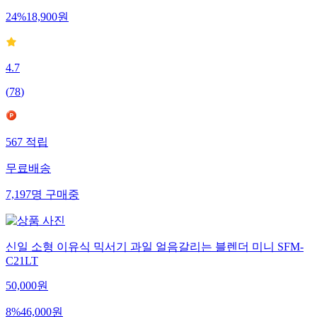
24
%
18,900
원
4.7
(
78
)
567
적립
무료배송
7,197
명
구매중
신일 소형 이유식 믹서기 과일 얼음갈리는 블렌더 미니 SFM-
C21LT
50,000
원
8
%
46,000
원