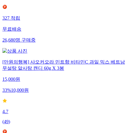
327
적립
무료배송
26,680
명
구매중
[만원의행복] 샤오커오라 민트향 비타민C 과일 믹스 베트남
무설탕 알사탕 캔디 60g X 3봉
15,000
원
33
%
10,000
원
4.7
(
49
)