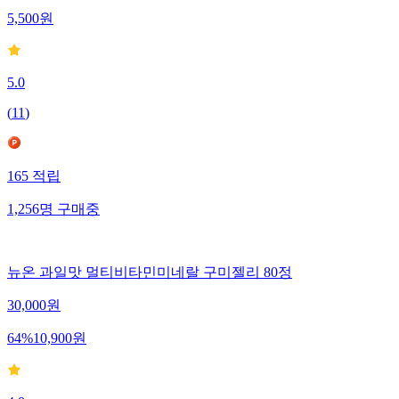
5,500
원
5.0
(
11
)
165
적립
1,256
명
구매중
뉴온 과일맛 멀티비타민미네랄 구미젤리 80정
30,000
원
64
%
10,900
원