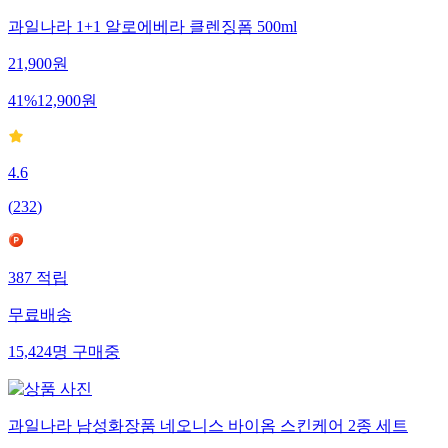
과일나라 1+1 알로에베라 클렌징폼 500ml
21,900
원
41
%
12,900
원
4.6
(
232
)
387
적립
무료배송
15,424
명
구매중
과일나라 남성화장품 네오니스 바이옴 스킨케어 2종 세트