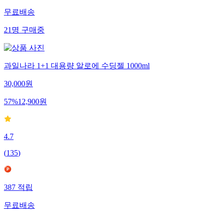
무료배송
21
명
구매중
과일나라 1+1 대용량 알로에 수딩젤 1000ml
30,000
원
57
%
12,900
원
4.7
(
135
)
387
적립
무료배송