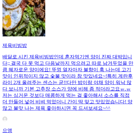
제육비빔밥
배달로 시킨 제육비빔밥인데 혼자먹기엔 양이 진짜 대박입니
다;; 결국 다 못 먹고 다음날까지 먹으려고 따로 남겨두었을 만
큼 혜자로운 양이에요! 뚜껑 열자마자 불향이 훅 나는데 고기
맛이 인위적이지 않고 숯불 맛이라 참 맛있네요~!특히 계란후
라이 2개 올려주는 센스는 굳!! ​다만 밥이랑 야채 양이 워낙 많
다 보니까 기본 고추장 소스가 양에 비해 좀 적더라고요ㅠ.ㅠ
저는 싱거운 것보다 매콤하게 먹는 걸 좋아해서 소스를 직접
더 만들어 넣어 비벼 먹었더니 간이 딱 맞고 맛있었습니다! 양
많고 불맛 나는 제육 좋아하시면 꼭 드셔보세요~^^
으앵