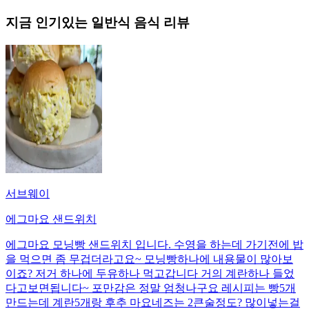
지금 인기있는
일반식
음식 리뷰
서브웨이
에그마요 샌드위치
에그마요 모닝빵 샌드위치 입니다. 수영을 하는데 가기전에 밥
을 먹으면 좀 무겁더라고요~ 모닝빵하나에 내용물이 많아보
이죠? 저거 하나에 두유하나 먹고갑니다 거의 계란하나 들었
다고보면됩니다~ 포만감은 정말 엄청나구요 레시피는 빵5개
만드는데 계란5개랑 후추 마요네즈는 2큰술정도? 많이넣는걸