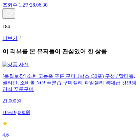
조회수
1.2만
26.06.30
184
더보기
이 리뷰를 본 유저들이 관심있어 한 상품
[품질보장] 소휘 고농축 푸룬 구미 1박스 (30포) 구성 / 말티톨,
젤라틴, 소비톨 NO! 푸룬즙 구미젤리 과일젤리 역대급 갓변템
간식 푸룬구미
21,000
원
10
%
19,000
원
4.6