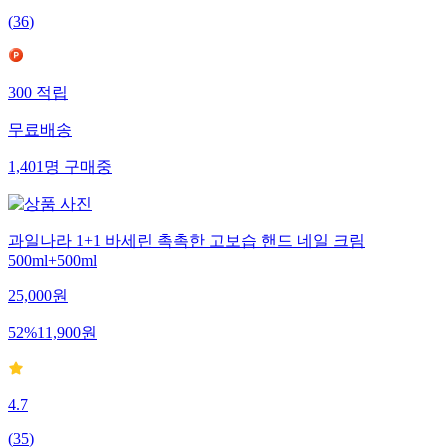
(
36
)
300
적립
무료배송
1,401
명
구매중
과일나라 1+1 바세린 촉촉한 고보습 핸드 네일 크림
500ml+500ml
25,000
원
52
%
11,900
원
4.7
(
35
)