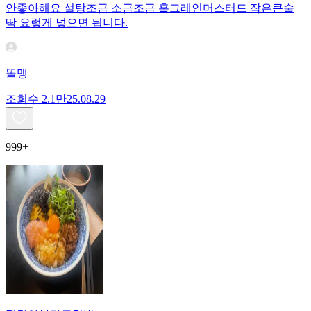
안좋아해요 설탕조금 소금조금 홀그레인머스터드 작은큰술
딱 요렇게 넣으면 됩니다.
똘맹
조회수
2.1만
25.08.29
999+