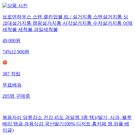
브로덴하우스 스텐 클린업볼 8L / 설거지통 스텐설거지통 싱
크대설거지통 캠핑설거지통 사각설거지통 수저설거지통 야채
세척볼 세척볼 과일세척볼
49,000
원
74
%
12,900
원
387
적립
무료배송
205
명
구매중
복음자리 당류감소 건강 45도 과일잼 3종 택1(딸기, 사과, 블루
베리 탱글 과육식감 국산딸기100% 디저트 홈카페 잼 와플 베
이글)