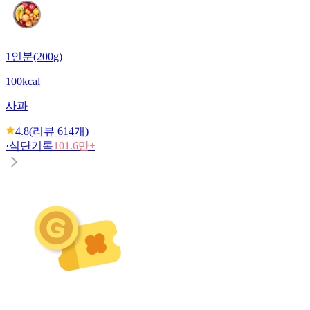
1인분(200g)
100kcal
사과
4.8
(리뷰
614
개)
·
식단기록
101.6만+