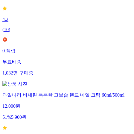
4.2
(
10
)
0
적립
무료배송
1,032
명
구매중
과일나라 바세린 촉촉한 고보습 핸드 네일 크림 60ml/500ml
12,000
원
51
%
5,900
원