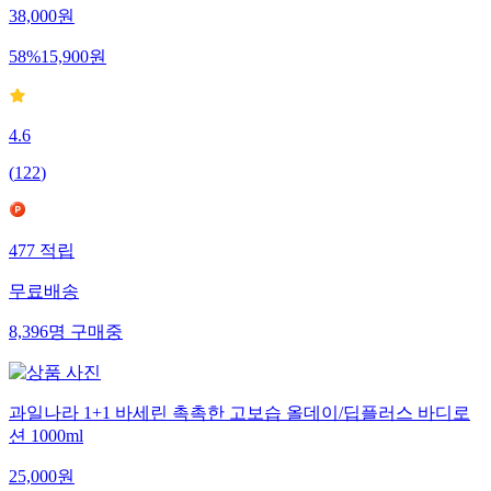
38,000
원
58
%
15,900
원
4.6
(
122
)
477
적립
무료배송
8,396
명
구매중
과일나라 1+1 바세린 촉촉한 고보습 올데이/딥플러스 바디로
션 1000ml
25,000
원