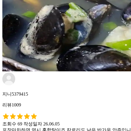
지니5379415
리뷰1009
조회수 69
작성일자 26.06.05
포장마차하면 역시 홍합탕이죠 칼로리도 낮은 반가운 안주입니다 홍합