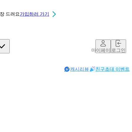
0장
드려요
가입하러 가기
마이페이지
로그인
캐시리뷰
친구초대 이벤트