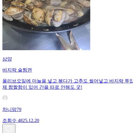
삼양
바지락 술찜면
올리브오일에 마늘을 넣고 볶다가 고추도 썰어넣고 바지락 투입! 
체 짭짤함이 있어 간을 따로 안해도 굿!
차니맘79
조회수
48
25.12.20