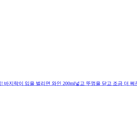
바지락이 입을 벌리면 와인 200ml넣고 뚜껑을 닫고 조금 더 쪄