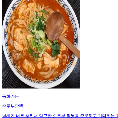
동화가든
순두부짬뽕
날씨가 너무 추워서 얼큰한 순두부 짬봉을 주문하고 기다리는 