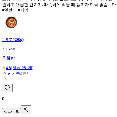
원하고 매콤한 편이며, 따뜻하게 먹을 때 풍미가 더욱 좋습니다
#일반식 #저녁
1인분(300g)
210kcal
홍합탕
4.8
(리뷰
281
개)
·
식단기록
3천+
0
신고·제보