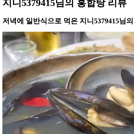
지니5379415님의 홍합탕 리뷰
저녁에 일반식으로 먹은 지니5379415님