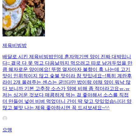
제육비빔밥
배달로 시킨 제육비빔밥인데 혼자먹기엔 양이 진짜 대박입니
다;; 결국 다 못 먹고 다음날까지 먹으려고 따로 남겨두었을 만
큼 혜자로운 양이에요! 뚜껑 열자마자 불향이 훅 나는데 고기
맛이 인위적이지 않고 숯불 맛이라 참 맛있네요~!특히 계란후
라이 2개 올려주는 센스는 굳!! ​다만 밥이랑 야채 양이 워낙 많
다 보니까 기본 고추장 소스가 양에 비해 좀 적더라고요ㅠ.ㅠ
저는 싱거운 것보다 매콤하게 먹는 걸 좋아해서 소스를 직접
더 만들어 넣어 비벼 먹었더니 간이 딱 맞고 맛있었습니다! 양
많고 불맛 나는 제육 좋아하시면 꼭 드셔보세요~^^
으앵