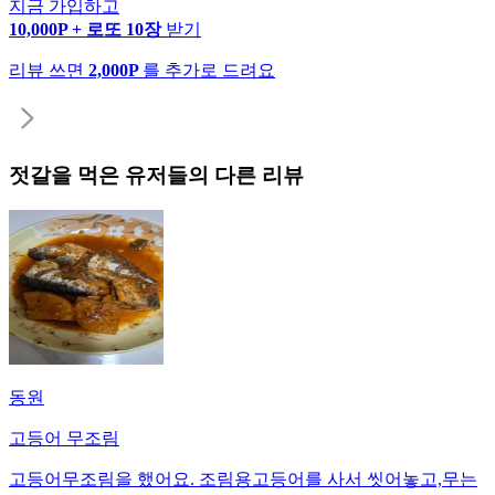
지금 가입하고
10,000P + 로또 10장
받기
리뷰 쓰면
2,000P
를 추가로 드려요
젓갈
을 먹은 유저들의 다른 리뷰
동원
고등어 무조림
고등어무조림을 했어요. 조림용고등어를 사서 씻어놓고,무는