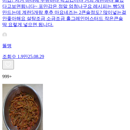
이죠? 저거 하나에 두유하나 먹고갑니다 거의 계란하나 들었
다고보면됩니다~ 포만감은 정말 엄청나구요 레시피는 빵5개
만드는데 계란5개랑 후추 마요네즈는 2큰술정도? 많이넣는걸
안좋아해요 설탕조금 소금조금 홀그레인머스터드 작은큰술
딱 요렇게 넣으면 됩니다.
똘맹
조회수
1.9만
25.08.29
999+