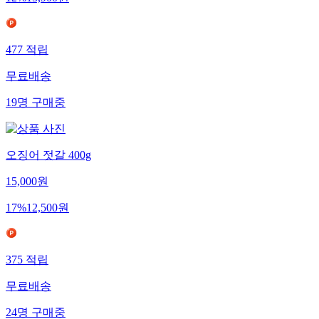
477
적립
무료배송
19
명
구매중
오징어 젓갈 400g
15,000
원
17
%
12,500
원
375
적립
무료배송
24
명
구매중