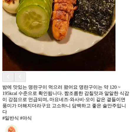
밤에 맛있는 명란구이 먹으러 왔어요 명란구이는 약 120 ~
195kcal 수준으로 확인됩니다. 짭조름한 감칠맛과 알알한 식감
이 강점으로 언급되며, 마요네즈·와사비·오이 같은 곁들이면
풍미가 더해지더라구요 고소하니 담백하고 좋은 술안주입니
다
#일반식 #야식