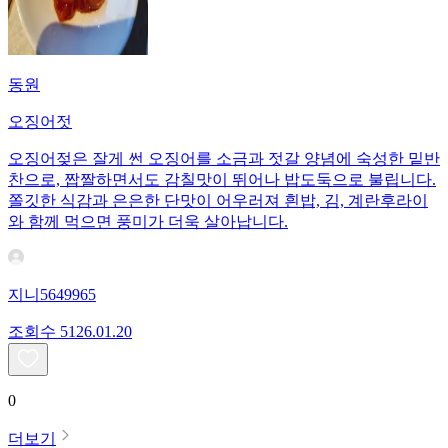
동원
오징어젓
오징어젖은 잘게 썬 오징어를 소금과 젓갈 양념에 숙성한 밑반
찬으로, 짭짤하면서도 감칠맛이 뛰어나 밥도둑으로 불립니다.
쫄깃한 식감과 은은한 단맛이 어우러져 흰밥, 김, 계란후라이
와 함께 먹으면 풍미가 더욱 살아납니다.
지니5649965
조회수
51
26.01.20
0
더보기