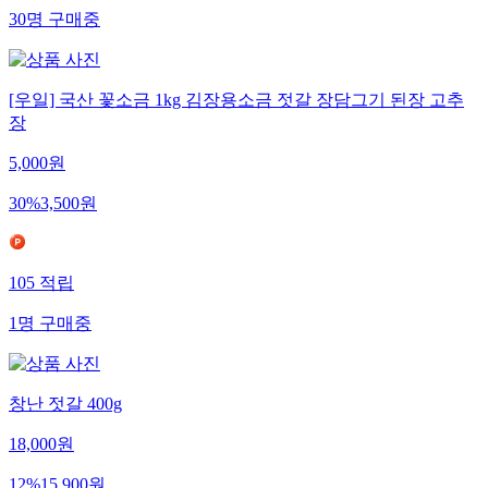
30
명
구매중
[우일] 국산 꽃소금 1kg 김장용소금 젓갈 장담그기 된장 고추
장
5,000
원
30
%
3,500
원
105
적립
1
명
구매중
창난 젓갈 400g
18,000
원
12
%
15,900
원