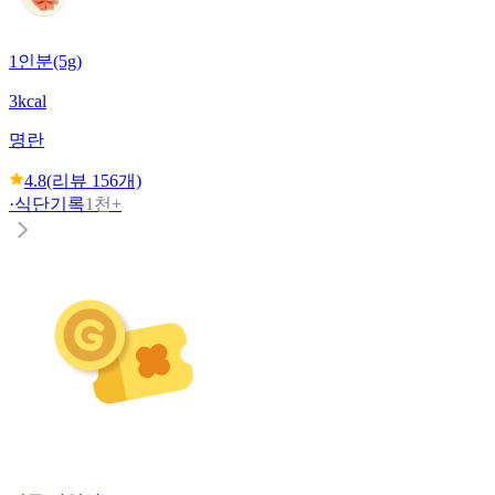
1인분(5g)
3kcal
명란
4.8
(리뷰
156
개)
·
식단기록
1천+