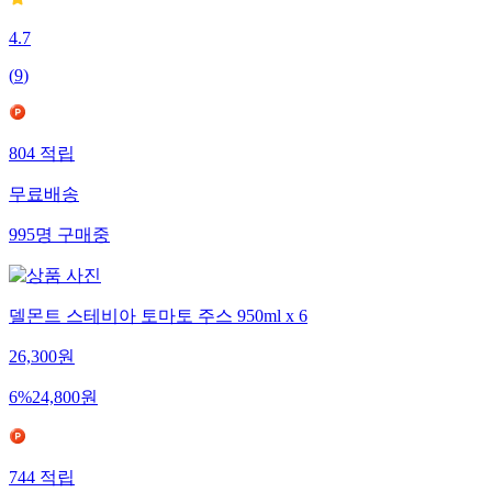
4.7
(
9
)
804
적립
무료배송
995
명
구매중
델몬트 스테비아 토마토 주스 950ml x 6
26,300
원
6
%
24,800
원
744
적립