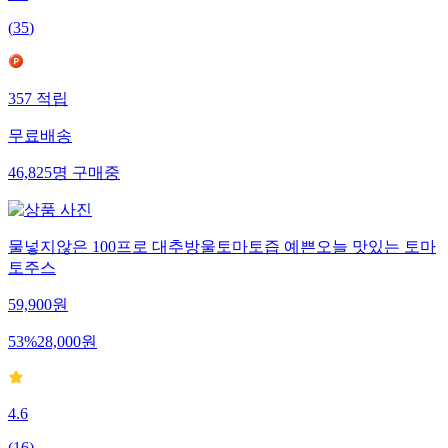
(
35
)
357
적립
무료배송
46,825
명
구매중
물넣지않은 100프로 대추방울토마토즙 예쁜오늘 맛있는 토마
토주스
59,900
원
53
%
28,000
원
4.6