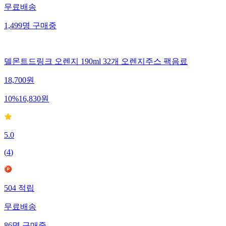
무료배송
1,499
명
구매중
델몬트드링크 오렌지 190ml 32개 오렌지주스 팩음료
18,700
원
10
%
16,830
원
5.0
(
4
)
504
적립
무료배송