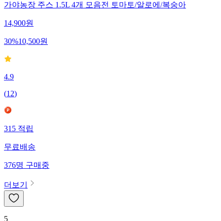
가야농장 주스 1.5L 4개 모음전 토마토/알로에/복숭아
14,900
원
30
%
10,500
원
4.9
(
12
)
315
적립
무료배송
376
명
구매중
더보기