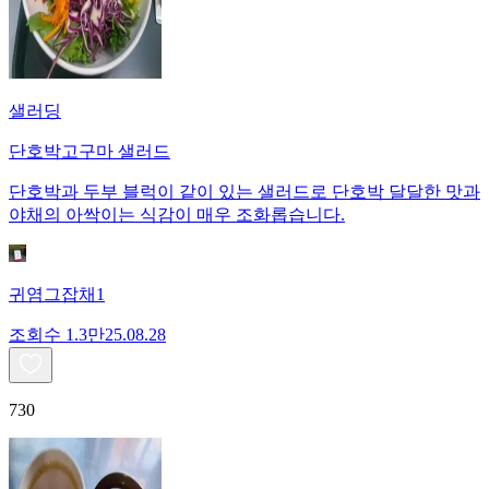
샐러딩
단호박고구마 샐러드
단호박과 두부 블럭이 같이 있는 샐러드로 단호박 달달한 맛과
야채의 아싹이는 식감이 매우 조화롭습니다.
귀염그잡채1
조회수
1.3만
25.08.28
730