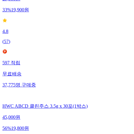
29,900
원
33
%
19,900
원
4.8
(
57
)
597
적립
무료배송
37,775
명
구매중
HWC ABCD 클린주스 3.5g x 30포(1박스)
45,000
원
56
%
19,800
원