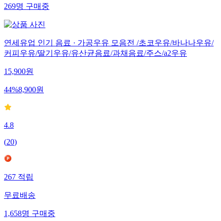
269
명
구매중
연세유업 인기 음료 · 가공우유 모음전 /초코우유/바나나우유/
커피우유/딸기우유/유산균음료/과채음료/주스/a2우유
15,900
원
44
%
8,900
원
4.8
(
20
)
267
적립
무료배송
1,658
명
구매중