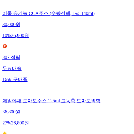
이롬 유기농 CCA주스 (수량선택, 1팩 140ml)
30,000
원
10
%
26,900
원
807
적립
무료배송
16
명
구매중
매일야채 토마토주스 125ml 고농축 토마토의힘
36,800
원
27
%
26,800
원