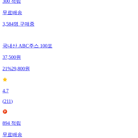
300
적립
무료배송
3,584
명
구매중
국내산 ABC주스 100포
37,500
원
21
%
29,800
원
4.7
(
211
)
894
적립
무료배송