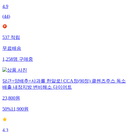
4.9
(
44
)
537
적립
무료배송
1,258
명
구매중
당근+양배추+사과를 한알로! CCA정(90정) 클렌즈주스 독소
배출 내장지방 변비해소 다이어트
23,800
원
50
%
11,900
원
4.3