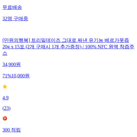
무료배송
32
명
구매중
[만원의행복] 트리밀데이즈 그대로 짜낸 유기농 베르가못즙
20g x 15포 (2개 구매시 1개 추가증정) / 100% NFC 원액 착즙주
스
34,900
원
71
%
10,000
원
4.9
(
23
)
300
적립