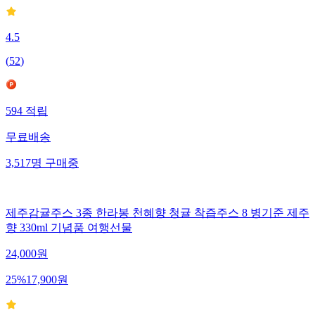
4.5
(
52
)
594
적립
무료배송
3,517
명
구매중
제주감귤주스 3종 한라봉 천혜향 청귤 착즙주스 8 병기준 제주
향 330ml 기념품 여행선물
24,000
원
25
%
17,900
원