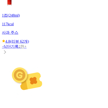
1컵(248ml)
117kcal
사과 주스
4.8
(리뷰
62
개)
·
식단기록
2천+