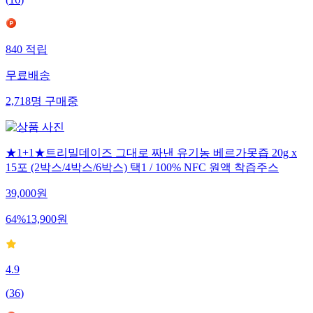
(
16
)
840
적립
무료배송
2,718
명
구매중
★1+1★트리밀데이즈 그대로 짜낸 유기농 베르가못즙 20g x
15포 (2박스/4박스/6박스) 택1 / 100% NFC 원액 착즙주스
39,000
원
64
%
13,900
원
4.9
(
36
)