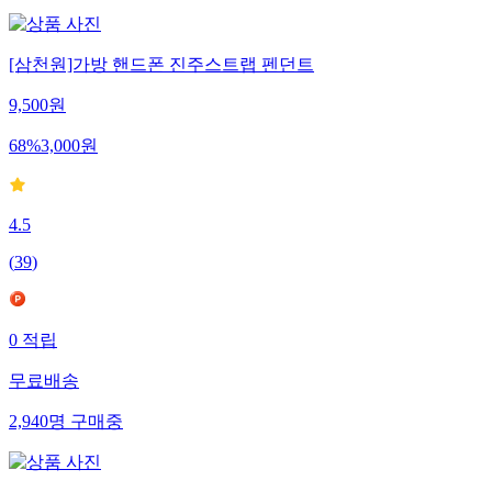
[삼천원]가방 핸드폰 진주스트랩 펜던트
9,500
원
68
%
3,000
원
4.5
(
39
)
0
적립
무료배송
2,940
명
구매중