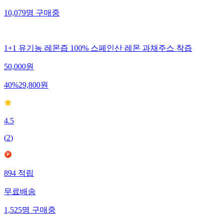
10,079
명
구매중
1+1 유기농 레몬즙 100% 스페인산 레몬 과채주스 착즙
50,000
원
40
%
29,800
원
4.5
(
2
)
894
적립
무료배송
1,525
명
구매중