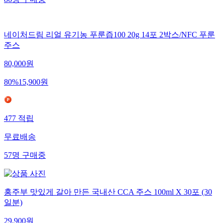
86
명
구매중
네이처드림 리얼 유기농 푸룬즙100 20g 14포 2박스/NFC 푸룬
주스
80,000
원
80
%
15,900
원
477
적립
무료배송
57
명
구매중
홍주부 맛있게 갈아 만든 국내산 CCA 주스 100ml X 30포 (30
일분)