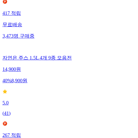
417
적립
무료배송
3,473
명
구매중
자연은 주스 1.5L 4개 9종 모음전
14,900
원
40
%
8,900
원
5.0
(
41
)
267
적립