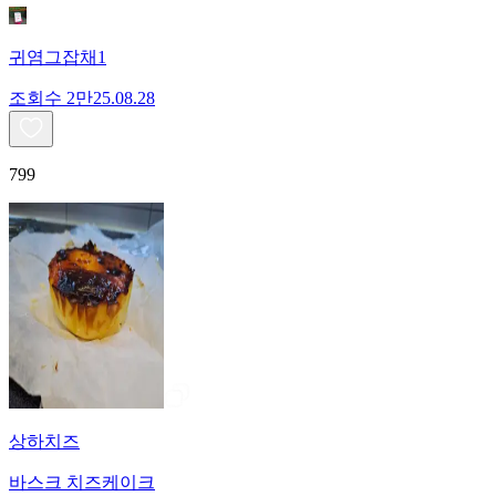
귀염그잡채1
조회수
2만
25.08.28
799
상하치즈
바스크 치즈케이크