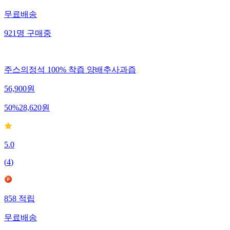
무료배송
921
명
구매중
주스의정석 100% 착즙 양배추사과즙
56,900
원
50
%
28,620
원
5.0
(
4
)
858
적립
무료배송