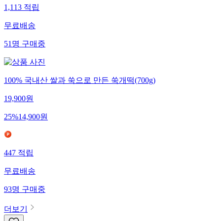
1,113
적립
무료배송
51
명
구매중
100% 국내산 쌀과 쑥으로 만든 쑥개떡(700g)
19,900
원
25
%
14,900
원
447
적립
무료배송
93
명
구매중
더보기