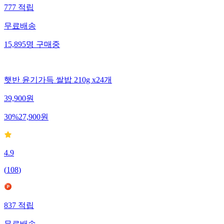
777
적립
무료배송
15,895
명
구매중
햇반 윤기가득 쌀밥 210g x24개
39,900
원
30
%
27,900
원
4.9
(
108
)
837
적립