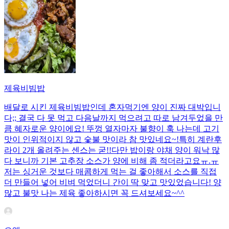
제육비빔밥
배달로 시킨 제육비빔밥인데 혼자먹기엔 양이 진짜 대박입니
다;; 결국 다 못 먹고 다음날까지 먹으려고 따로 남겨두었을 만
큼 혜자로운 양이에요! 뚜껑 열자마자 불향이 훅 나는데 고기
맛이 인위적이지 않고 숯불 맛이라 참 맛있네요~!특히 계란후
라이 2개 올려주는 센스는 굳!! ​다만 밥이랑 야채 양이 워낙 많
다 보니까 기본 고추장 소스가 양에 비해 좀 적더라고요ㅠ.ㅠ
저는 싱거운 것보다 매콤하게 먹는 걸 좋아해서 소스를 직접
더 만들어 넣어 비벼 먹었더니 간이 딱 맞고 맛있었습니다! 양
많고 불맛 나는 제육 좋아하시면 꼭 드셔보세요~^^