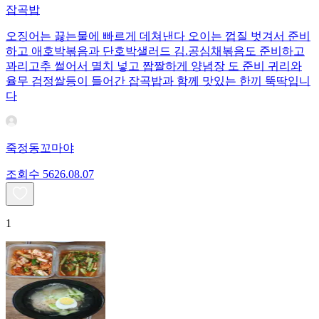
잡곡밥
오징어는 끓는물에 빠르게 데쳐낸다 오이는 껍질 벗겨서 준비
하고 애호박볶음과 단호박샐러드 김.공심채볶음도 준비하고
꽈리고추 썰어서 멸치 넣고 짭짤하게 양념장 도 준비 귀리와
율무 검정쌀등이 들어간 잡곡밥과 함께 맛있는 한끼 뚝딱입니
다
죽정동꼬마야
조회수
56
26.08.07
1