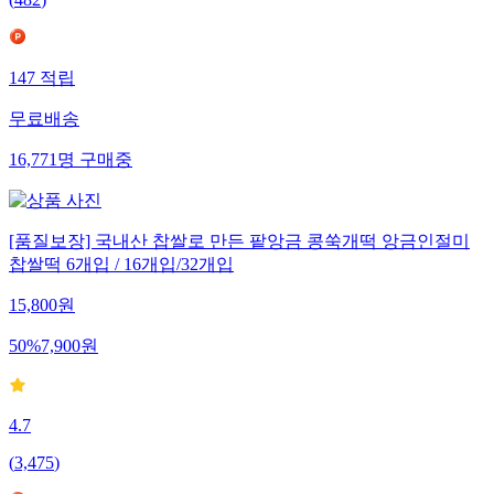
147
적립
무료배송
16,771
명
구매중
[품질보장] 국내산 찹쌀로 만든 팥앙금 콩쑥개떡 앙금인절미
찹쌀떡 6개입 / 16개입/32개입
15,800
원
50
%
7,900
원
4.7
(
3,475
)