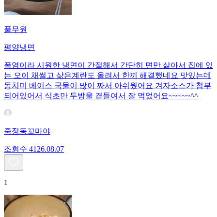
풀무원
평양냉면
폭염이라 시원한 냉면이 간절해서 간단히 면만 삶아서 집에 있
는 오이 채썰고 삶은계란도 올려서 한끼 해결했네요 맛있는데
동치미 베이스 국물이 많이 짜서 아쉬웠어요 겨자소스가 첨부
되어있어서 식초만 두방울 곁들여서 잘 먹었어요~~~~~^^
죽정동꼬마야
조회수
41
26.08.07
1