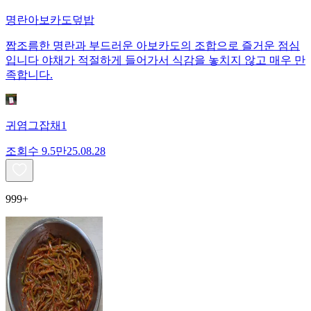
명란아보카도덮밥
짭조름한 명란과 부드러운 아보카도의 조합으로 즐거운 점심
입니다 야채가 적절하게 들어가서 식감을 놓치지 않고 매우 만
족합니다.
귀염그잡채1
조회수
9.5만
25.08.28
999+