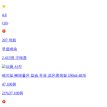
4.6
(
16
)
207
적립
무료배송
2,415
명
구매중
베지밀 뼈에좋은 칼슘 두유 검은콩깨쌀 190ml 48개
47,100
원
21
%
37,100
원