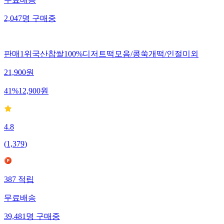
무료배송
2,047
명
구매중
판매1위국산찹쌀100%디저트떡모음/콩쑥개떡/인절미외
21,900
원
41
%
12,900
원
4.8
(
1,379
)
387
적립
무료배송
39,481
명
구매중