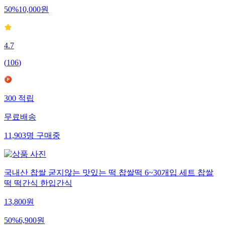
50
%
10,000
원
4.7
(
106
)
300
적립
무료배송
11,903
명
구매중
국내산 찹쌀 굳지않는 맛있는 떡 찹쌀떡 6~30개입 세트 찹쌀
떡 떡간식 한입간식
13,800
원
50
%
6,900
원