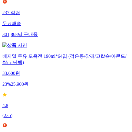
237
적립
무료배송
301,868
명
구매중
베지밀 두유 모음전 190ml*64입 (검은콩/참깨/고칼슘/아몬드/
쌀/고단백)
33,600
원
23
%
25,900
원
4.8
(
235
)