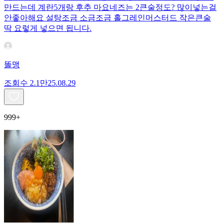
만드는데 계란5개랑 후추 마요네즈는 2큰술정도? 많이넣는걸
안좋아해요 설탕조금 소금조금 홀그레인머스터드 작은큰술
딱 요렇게 넣으면 됩니다.
똘맹
조회수
2.1만
25.08.29
999+