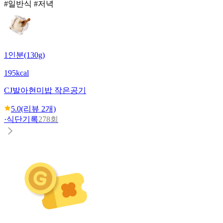
#일반식 #저녁
1인분(130g)
195kcal
CJ
발아현미밥 작은공기
5.0
(리뷰
2
개)
·
식단기록
278회