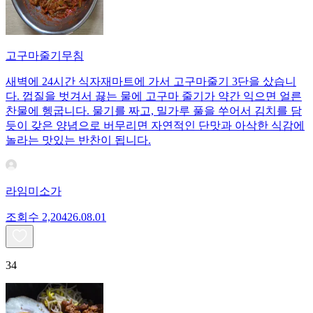
고구마줄기무침
새벽에 24시간 식자재마트에 가서 고구마줄기 3단을 샀습니
다. 껍질을 벗겨서 끓는 물에 고구마 줄기가 약간 익으면 얼른
찬물에 헹굽니다. 물기를 짜고, 밀가루 풀을 쑤어서 김치를 담
듯이 갖은 양념으로 버무리면 자연적인 단맛과 아삭한 식감에
놀라는 맛있는 반찬이 됩니다.
라임미소가
조회수
2,204
26.08.01
34