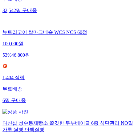
32,542
명
구매중
뉴트리코어 쌀마그네슘 WCS NCS 60정
100,000
원
53
%
46,800
원
1,404
적립
무료배송
6
명
구매중
다신샵 성수동제빵소 쫄깃한 두부베이글 6종 식단관리 NO밀
가루 쌀빵 단백질빵