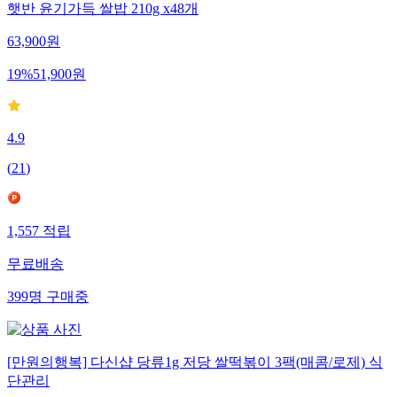
햇반 윤기가득 쌀밥 210g x48개
63,900
원
19
%
51,900
원
4.9
(
21
)
1,557
적립
무료배송
399
명
구매중
[만원의행복] 다신샵 당류1g 저당 쌀떡볶이 3팩(매콤/로제) 식
단관리