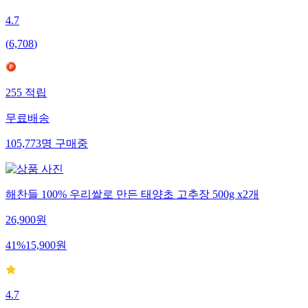
4.7
(
6,708
)
255
적립
무료배송
105,773
명
구매중
해찬들 100% 우리쌀로 만든 태양초 고추장 500g x2개
26,900
원
41
%
15,900
원
4.7