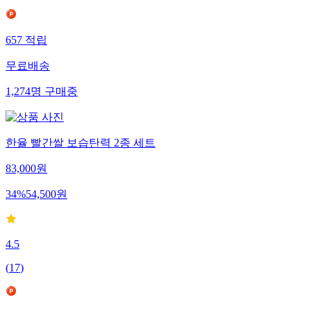
657
적립
무료배송
1,274
명
구매중
한율 빨간쌀 보습탄력 2종 세트
83,000
원
34
%
54,500
원
4.5
(
17
)