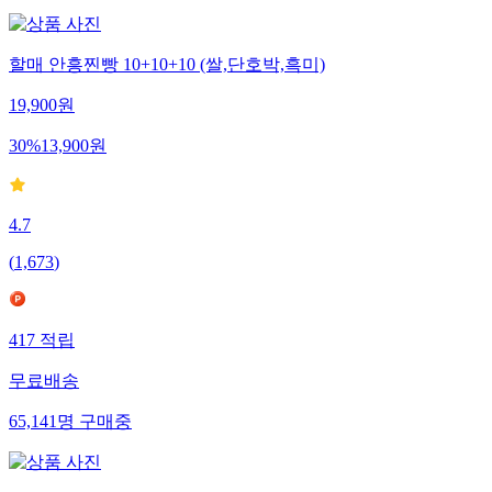
할매 안흥찐빵 10+10+10 (쌀,단호박,흑미)
19,900
원
30
%
13,900
원
4.7
(
1,673
)
417
적립
무료배송
65,141
명
구매중