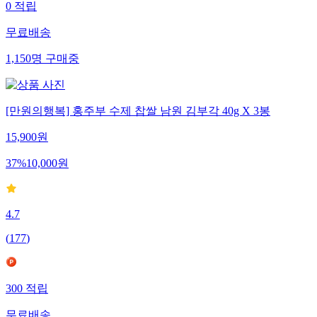
0
적립
무료배송
1,150
명
구매중
[만원의행복] 홍주부 수제 찹쌀 남원 김부각 40g X 3봉
15,900
원
37
%
10,000
원
4.7
(
177
)
300
적립
무료배송