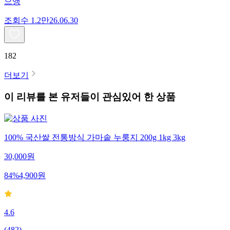
으앵
조회수
1.2만
26.06.30
182
더보기
이 리뷰를 본 유저들이 관심있어 한 상품
100% 국산쌀 전통방식 가마솥 누룽지 200g 1kg 3kg
30,000
원
84
%
4,900
원
4.6
(
482
)