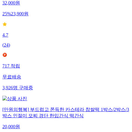
32,000
원
25
%
23,900
원
4.7
(
24
)
717
적립
무료배송
3,926
명
구매중
[만원의행복] 부드럽고 쫀득한 카스테라 찹쌀떡 1박스/2박스/3
박스 인절미 모찌 경단 한입간식 떡간식
20,000
원