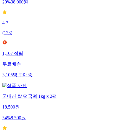
29
%
38,900
원
4.7
(
123
)
1,167
적립
무료배송
3,105
명
구매중
국내산 쌀 떡국떡 1kg x 2팩
18,500
원
54
%
8,500
원