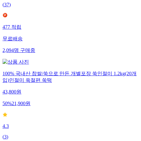
(
37
)
477
적립
무료배송
2,094
명
구매중
100% 국내산 찹쌀/쑥으로 만든 개별포장 쑥인절미 1.2kg(20개
입)인절미 쑥절편 쑥떡
43,800
원
50
%
21,900
원
4.3
(
3
)