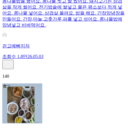
콩나물밥을 했어요. 콩나물 씻고 쌀 씼어요. 돼지고기는 삼겹
살을 작게 썰어요. 전기밥솥에 쌀넣고 물은 평소보다 적게 넣
어요. 콩나물 넣어요. 삼겹살 올려요. 밥을 해요. 간장양념장을
만들어요. 간장,마늘,고춧가루,파를 넣고 섞어요. 콩나물밥에
양념넣고 비벼먹어요.
걷고예뻐지자
조회수
1.8만
26.05.03
140