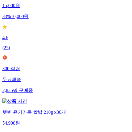
15,000
원
33
%
10,000
원
4.6
(
25
)
300
적립
무료배송
2,835
명
구매중
햇반 윤기가득 쌀밥 210g x36개
54,900
원