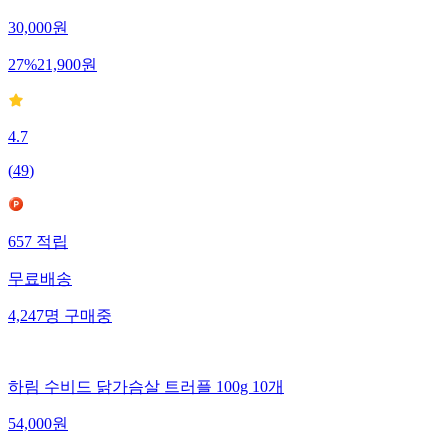
30,000
원
27
%
21,900
원
4.7
(
49
)
657
적립
무료배송
4,247
명
구매중
하림 수비드 닭가슴살 트러플 100g 10개
54,000
원