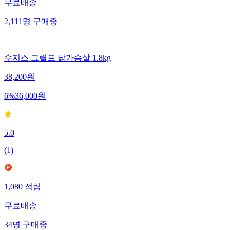
무료배송
2,111
명
구매중
수지스 그릴드 닭가슴살 1.8kg
38,200
원
6
%
36,000
원
5.0
(
1
)
1,080
적립
무료배송
34
명
구매중