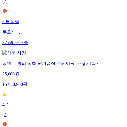
(
7
)
708
적립
무료배송
375
명
구매중
동원 그릴리 직화 닭가슴살 스테이크 100g x 10개
25,000
원
16
%
20,900
원
4.7
(
7
)