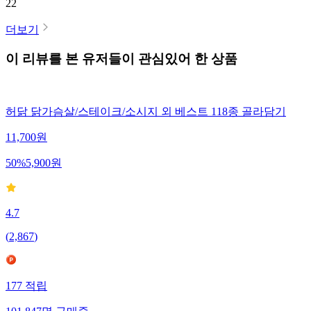
22
더보기
이 리뷰를 본 유저들이 관심있어 한 상품
허닭 닭가슴살/스테이크/소시지 외 베스트 118종 골라담기
11,700
원
50
%
5,900
원
4.7
(
2,867
)
177
적립