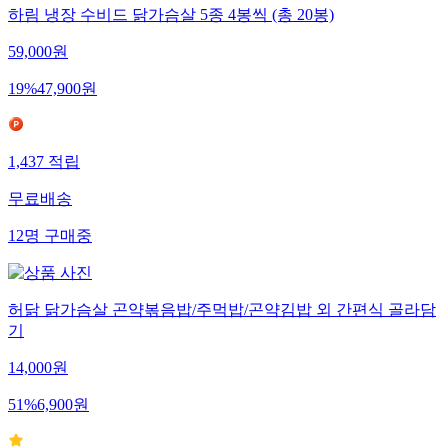
하림 냉장 수비드 닭가슴살 5종 4봉씩 (총 20봉)
59,000
원
19
%
47,900
원
1,437
적립
무료배송
12
명
구매중
허닭 닭가슴살 곤약볶음밥/주먹밥/곤약김밥 외 간편식 골라담
기
14,000
원
51
%
6,900
원