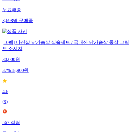
480
적립
무료배송
3,698
명
구매중
[10팩] 다신샵 닭가슴살 실속세트 / 국내산 닭가슴살 통살 그릴
드 소시지
30,000
원
37
%
18,900
원
4.6
(
9
)
567
적립