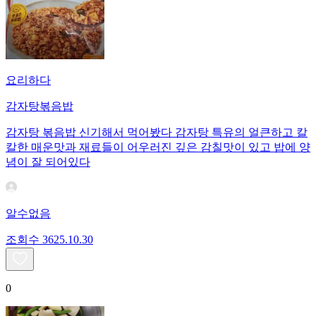
요리하다
감자탕볶음밥
감자탕 볶음밥 신기해서 먹어봤다 감자탕 특유의 얼큰하고 칼
칼한 매운맛과 재료들이 어우러진 깊은 감칠맛이 있고 밥에 양
념이 잘 되어있다
알수없음
조회수
36
25.10.30
0