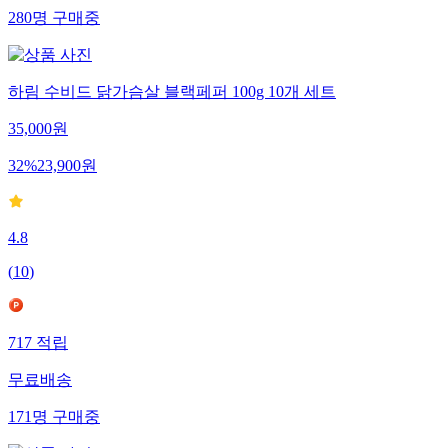
280
명
구매중
하림 수비드 닭가슴살 블랙페퍼 100g 10개 세트
35,000
원
32
%
23,900
원
4.8
(
10
)
717
적립
무료배송
171
명
구매중