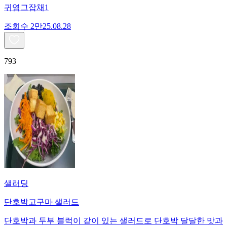
귀염그잡채1
조회수
2만
25.08.28
793
샐러딩
단호박고구마 샐러드
단호박과 두부 블럭이 같이 있는 샐러드로 단호박 달달한 맛과