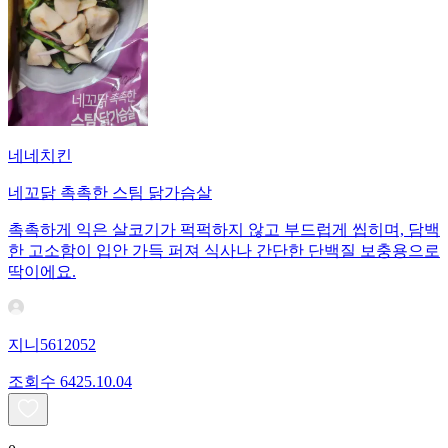
네네치킨
네꼬닭 촉촉한 스팀 닭가슴살
촉촉하게 익은 살코기가 퍽퍽하지 않고 부드럽게 씹히며, 담백
한 고소함이 입안 가득 퍼져 식사나 간단한 단백질 보충용으로
딱이에요.
지니5612052
조회수
64
25.10.04