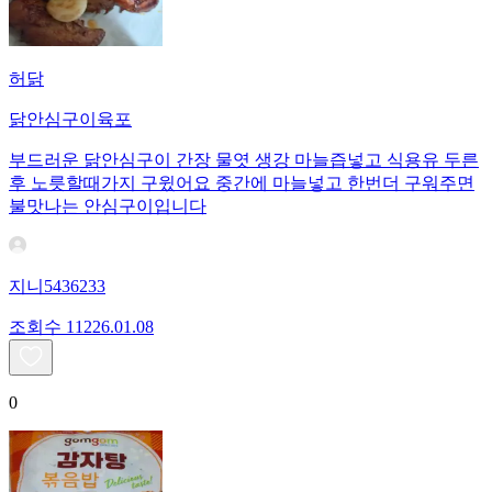
허닭
닭안심구이육포
부드러운 닭안심구이 간장 물엿 생강 마늘즙넣고 식용유 두른
후 노릇할때가지 구윘어요 중간에 마늘넣고 한번더 구워주면
불맛나는 안심구이입니다
지니5436233
조회수
112
26.01.08
0