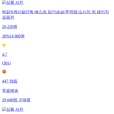
허닭X캐시딜단독 베스트 닭가슴살/주먹밥/소시지 외 패키지
모음전
20,250
원
26
%
14,900
원
4.7
(
301
)
447
적립
무료배송
29,040
명
구매중