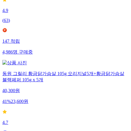
4.9
(
63
)
147
적립
4,986
명
구매중
동원 그릴리 황금닭가슴살 105g 오리지널5개+황금닭가슴살
블랙페퍼 105g x 5개
40,300
원
41
%
23,600
원
4.7