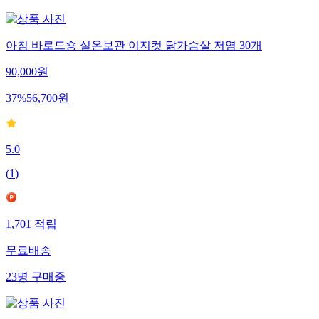
아침 바로드숑 실온보관 이지컷 닭가슴살 저염 30개
90,000
원
37
%
56,700
원
5.0
(
1
)
1,701
적립
무료배송
23
명
구매중