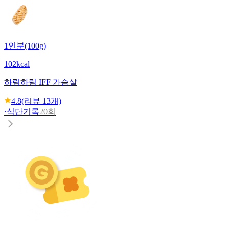
1인분(100g)
102kcal
하림
하림 IFF 가슴살
4.8
(리뷰
13
개)
·
식단기록
20회