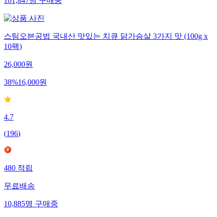
101,847
명
구매중
스팀오븐공법 국내산 맛있는 치큐 닭가슴살 3가지 맛 (100g x
10팩)
26,000
원
38
%
16,000
원
4.7
(
196
)
480
적립
무료배송
10,885
명
구매중