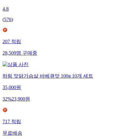
4.8
(
576
)
207
적립
28,509
명
구매중
하림 맛닭가슴살 바베큐맛 100g 10개 세트
35,000
원
32
%
23,900
원
717
적립
무료배송