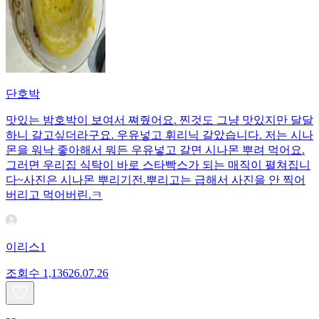
단호박
맛있는 밤호박이 보여서 쪄줬어요. 찐것도 그냥 맛있지만 달달
하니 갈고싶더라구요. 우유넣고 휘리닉 갈았습니다. 저는 시나
몬을 워낙 좋아해서 뭐든 우유넣고 갈면 시나몬 뿌려 먹어요.
그러면 우리집 식탁이 바로 스타빡스가 되는 매직이 펼쳐집니
다~사진은 시나몬 뿌리기전.뿌리고는 급해서 사진을 안 찍어
버리고 먹어버린.ㅋ
이리스1
조회수
1,136
26.07.26