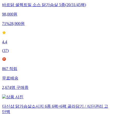
바르닭 셀렉트밀 소스 닭가슴살 5종(20/31/45팩)
98,000
원
71
%
28,900
원
4.4
(
37
)
867
적립
무료배송
2,674
명
구매중
다신샵 닭가슴살소시지 6종 6팩+6팩 골라담기 / 식단관리 고
단백