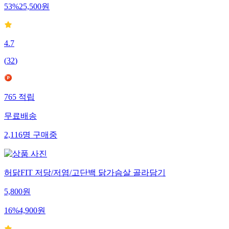
53
%
25,500
원
4.7
(
32
)
765
적립
무료배송
2,116
명
구매중
허닭FIT 저당/저염/고단백 닭가슴살 골라담기
5,800
원
16
%
4,900
원