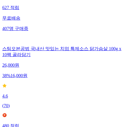
627
적립
무료배송
407
명
구매중
스팀오븐공법 국내산 맛있는 치업 특제소스 닭가슴살 100g x
10팩 골라담기
26,000
원
38
%
16,000
원
4.6
(
70
)