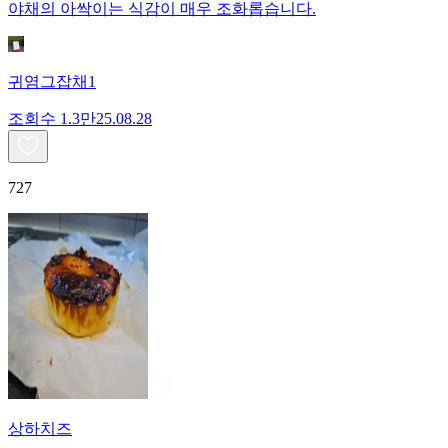
야채의 아싹이는 식감이 매우 조화롭습니다.
귀염그잡채1
조회수
1.3만
25.08.28
727
상하치즈