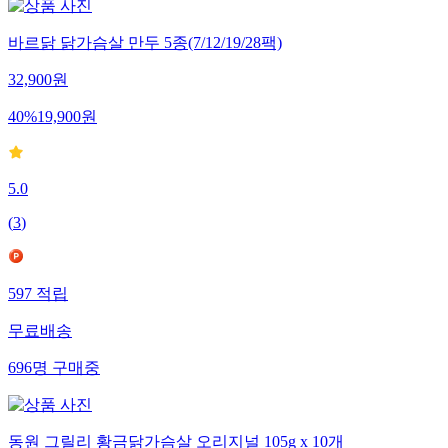
바르닭 닭가슴살 만두 5종(7/12/19/28팩)
32,900
원
40
%
19,900
원
5.0
(
3
)
597
적립
무료배송
696
명
구매중
동원 그릴리 황금닭가슴살 오리지널 105g x 10개