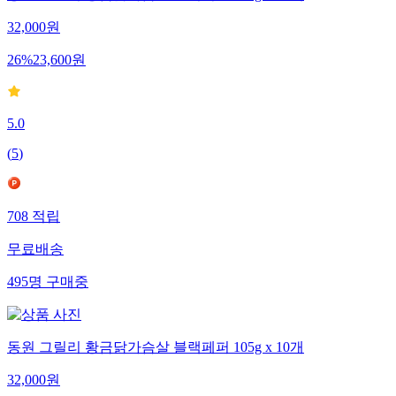
32,000
원
26
%
23,600
원
5.0
(
5
)
708
적립
무료배송
495
명
구매중
동원 그릴리 황금닭가슴살 블랙페퍼 105g x 10개
32,000
원