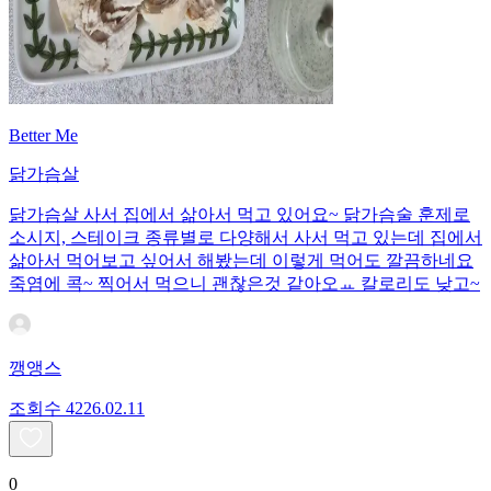
Better Me
닭가슴살
닭가슴살 사서 집에서 삶아서 먹고 있어요~ 닭가슴술 훈제로
소시지, 스테이크 종류별로 다양해서 사서 먹고 있는데 집에서
삶아서 먹어보고 싶어서 해봤는데 이렇게 먹어도 깔끔하네요
죽염에 콕~ 찍어서 먹으니 괜찮은것 같아오ㅛ 칼로리도 낮고~
깽앵스
조회수
42
26.02.11
0