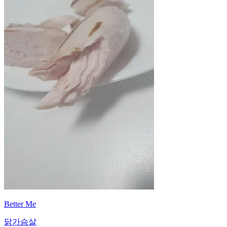
Better Me
닭가슴살