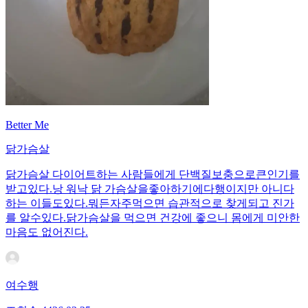
Better Me
닭가슴살
닭가슴살 다이어트하는 사람들에게 단백질보충으로큰인기를
받고있다.낭 워낙 닭 가슴살을좋아하기에다행이지만 아니다
하는 이들도있다.뭐든자주먹으면 습관적으로 찾게되고 진가
를 알수있다.닭가슴살을 먹으면 건강에 좋으니 몸에게 미안한
마음도 없어진다.
여수행