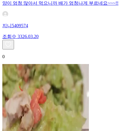
양이 엄청 많아서 먹으니까 배가 엄청나게 부르네요~~~!!
지니5409574
조회수
33
26.03.20
0