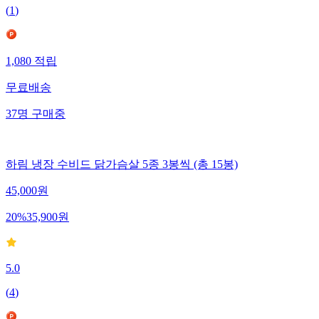
(
1
)
1,080
적립
무료배송
37
명
구매중
하림 냉장 수비드 닭가슴살 5종 3봉씩 (총 15봉)
45,000
원
20
%
35,900
원
5.0
(
4
)