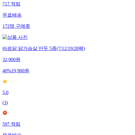
717
적립
무료배송
172
명
구매중
바르닭 닭가슴살 만두 5종(7/12/19/28팩)
32,900
원
40
%
19,900
원
5.0
(
3
)
597
적립