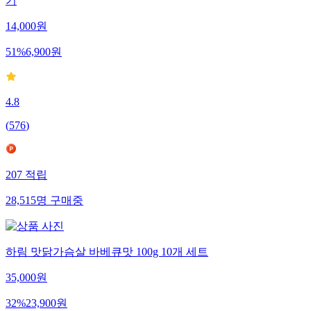
기
14,000
원
51
%
6,900
원
4.8
(
576
)
207
적립
28,515
명
구매중
하림 맛닭가슴살 바베큐맛 100g 10개 세트
35,000
원
32
%
23,900
원