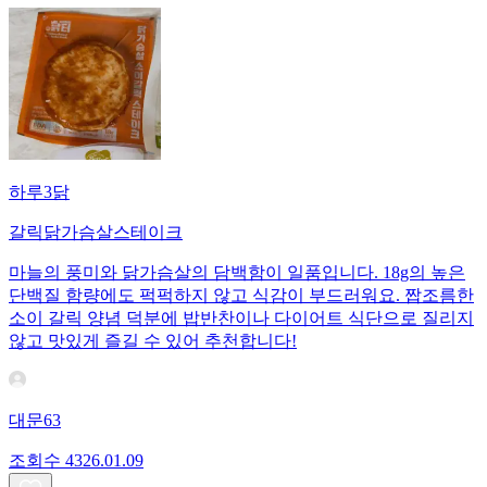
하루3닭
갈릭닭가슴살스테이크
마늘의 풍미와 닭가슴살의 담백함이 일품입니다. 18g의 높은
단백질 함량에도 퍽퍽하지 않고 식감이 부드러워요. 짭조름한
소이 갈릭 양념 덕분에 밥반찬이나 다이어트 식단으로 질리지
않고 맛있게 즐길 수 있어 추천합니다!
대문63
조회수
43
26.01.09