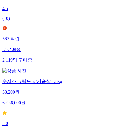
4.5
(
10
)
567
적립
무료배송
2,119
명
구매중
수지스 그릴드 닭가슴살 1.8kg
38,200
원
6
%
36,000
원
5.0