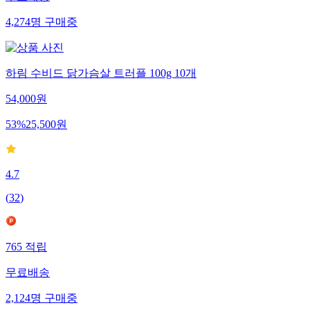
4,274
명
구매중
하림 수비드 닭가슴살 트러플 100g 10개
54,000
원
53
%
25,500
원
4.7
(
32
)
765
적립
무료배송
2,124
명
구매중