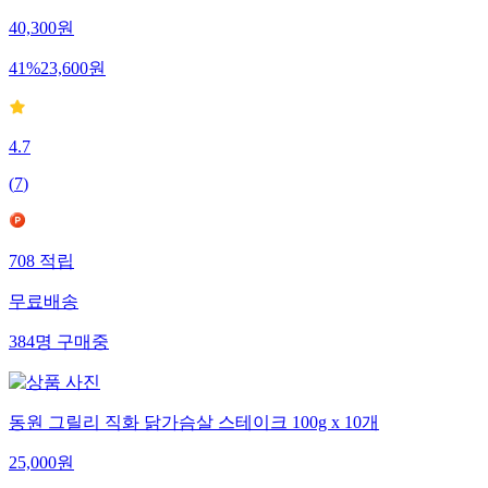
40,300
원
41
%
23,600
원
4.7
(
7
)
708
적립
무료배송
384
명
구매중
동원 그릴리 직화 닭가슴살 스테이크 100g x 10개
25,000
원