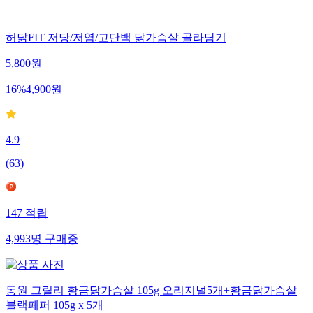
허닭FIT 저당/저염/고단백 닭가슴살 골라담기
5,800
원
16
%
4,900
원
4.9
(
63
)
147
적립
4,993
명
구매중
동원 그릴리 황금닭가슴살 105g 오리지널5개+황금닭가슴살
블랙페퍼 105g x 5개