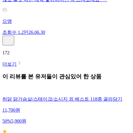
으앵
조회수
1.2만
26.06.30
172
더보기
이 리뷰를 본 유저들이 관심있어 한 상품
허닭 닭가슴살/스테이크/소시지 외 베스트 118종 골라담기
11,700
원
50
%
5,900
원