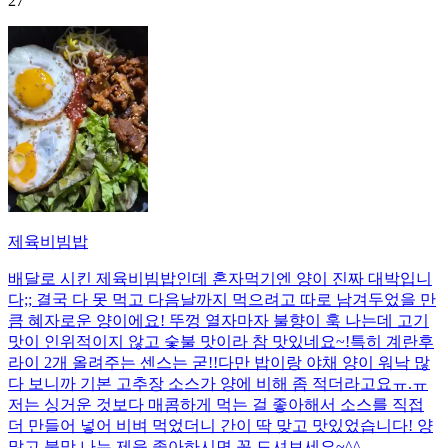
27
제육비빔밥
배달로 시킨 제육비빔밥인데 혼자먹기엔 양이 진짜 대박입니
다;; 결국 다 못 먹고 다음날까지 먹으려고 따로 남겨두었을 만
큼 혜자로운 양이에요! 뚜껑 열자마자 불향이 훅 나는데 고기
맛이 인위적이지 않고 숯불 맛이라 참 맛있네요~!특히 계란후
라이 2개 올려주는 센스는 굳!! ​다만 밥이랑 야채 양이 워낙 많
다 보니까 기본 고추장 소스가 양에 비해 좀 적더라고요ㅠ.ㅠ
저는 싱거운 것보다 매콤하게 먹는 걸 좋아해서 소스를 직접
더 만들어 넣어 비벼 먹었더니 간이 딱 맞고 맛있었습니다! 양
많고 불맛 나는 제육 좋아하시면 꼭 드셔보세요~^^