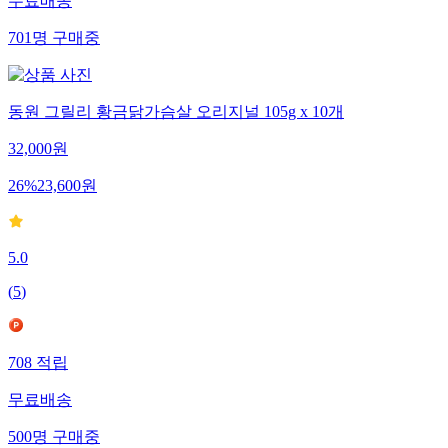
무료배송
701
명
구매중
동원 그릴리 황금닭가슴살 오리지널 105g x 10개
32,000
원
26
%
23,600
원
5.0
(
5
)
708
적립
무료배송
500
명
구매중