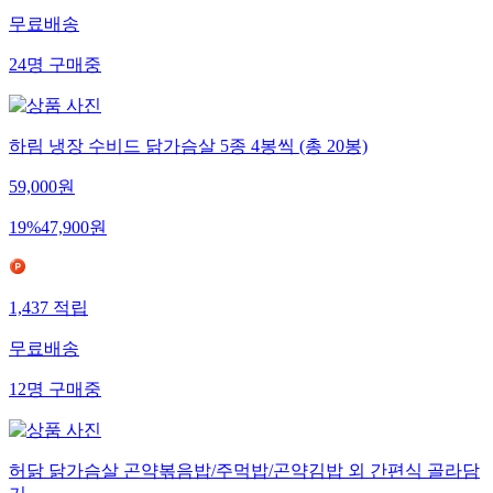
무료배송
24
명
구매중
하림 냉장 수비드 닭가슴살 5종 4봉씩 (총 20봉)
59,000
원
19
%
47,900
원
1,437
적립
무료배송
12
명
구매중
허닭 닭가슴살 곤약볶음밥/주먹밥/곤약김밥 외 간편식 골라담