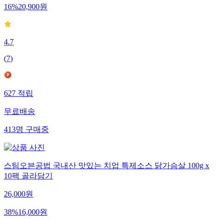
16
%
20,900
원
4.7
(
7
)
627
적립
무료배송
413
명
구매중
스팀오븐공법 국내산 맛있는 치업 특제소스 닭가슴살 100g x
10팩 골라담기
26,000
원
38
%
16,000
원