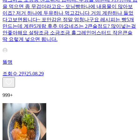
을 먹으면 좀 무겁더라고요~ 모닝빵하나에 내용물이 많아보
이죠? 저거 하나에 두유하나 먹고갑니다 거의 계란하나 들었
다고보면됩니다~ 포만감은 정말 엄청나구요 레시피는 빵5개
만드는데 계란5개랑 후추 마요네즈는 2큰술정도? 많이넣는걸
안좋아해요 설탕조금 소금조금 홀그레인머스터드 작은큰술
딱 요렇게 넣으면 됩니다.
똘맹
조회수
2만
25.08.29
999+