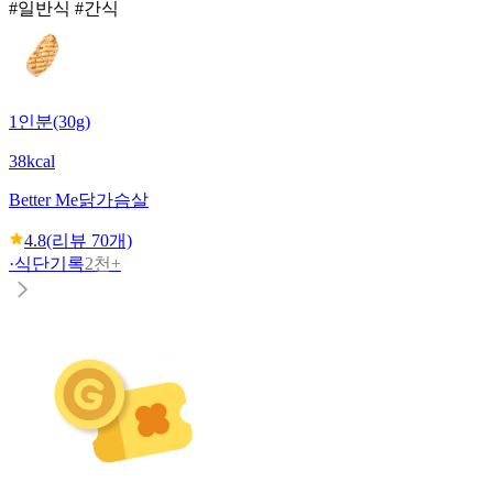
#일반식 #간식
1인분(30g)
38kcal
Better Me
닭가슴살
4.8
(리뷰
70
개)
·
식단기록
2천+