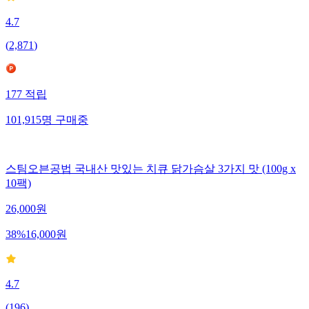
4.7
(
2,871
)
177
적립
101,915
명
구매중
스팀오븐공법 국내산 맛있는 치큐 닭가슴살 3가지 맛 (100g x
10팩)
26,000
원
38
%
16,000
원
4.7
(
196
)