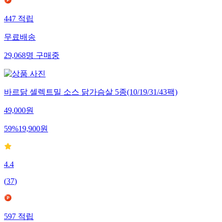
447
적립
무료배송
29,068
명
구매중
바르닭 셀렉트밀 소스 닭가슴살 5종(10/19/31/43팩)
49,000
원
59
%
19,900
원
4.4
(
37
)
597
적립