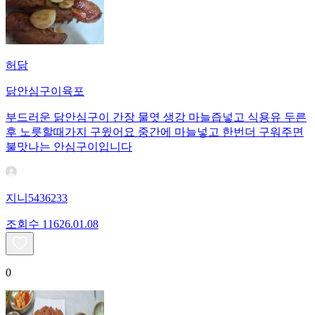
허닭
닭안심구이육포
부드러운 닭안심구이 간장 물엿 생강 마늘즙넣고 식용유 두른
후 노릇할때가지 구윘어요 중간에 마늘넣고 한번더 구워주면
불맛나는 안심구이입니다
지니5436233
조회수
116
26.01.08
0