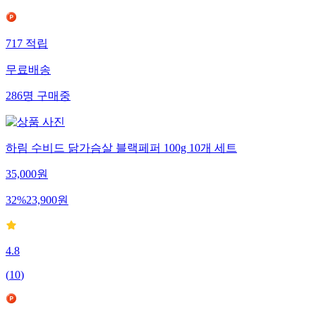
717
적립
무료배송
286
명
구매중
하림 수비드 닭가슴살 블랙페퍼 100g 10개 세트
35,000
원
32
%
23,900
원
4.8
(
10
)