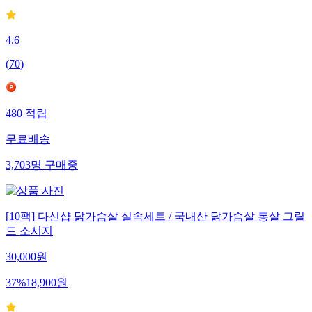
4.6
(
70
)
480
적립
무료배송
3,703
명
구매중
[10팩] 다신샵 닭가슴살 실속세트 / 국내산 닭가슴살 통살 그릴
드 소시지
30,000
원
37
%
18,900
원