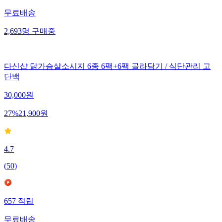
무료배송
2,693
명
구매중
다신샵 닭가슴살소시지 6종 6팩+6팩 골라담기 / 식단관리 고
단백
30,000
원
27
%
21,900
원
4.7
(
50
)
657
적립
무료배송