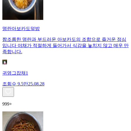
명란아보카도덮밥
짭조름한 명란과 부드러운 아보카도의 조합으로 즐거운 점심
입니다 야채가 적절하게 들어가서 식감을 놓치지 않고 매우 만
족합니다.
귀염그잡채1
조회수
9.5만
25.08.28
999+