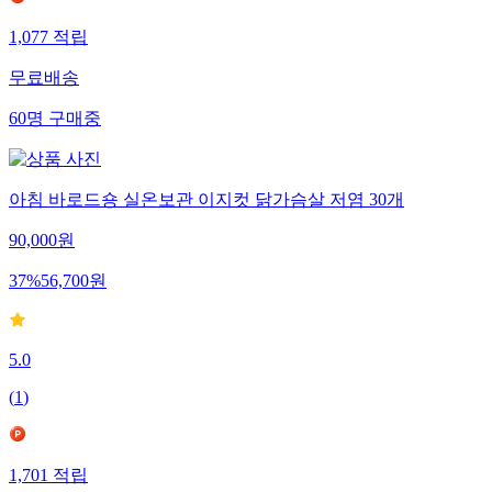
1,077
적립
무료배송
60
명
구매중
아침 바로드숑 실온보관 이지컷 닭가슴살 저염 30개
90,000
원
37
%
56,700
원
5.0
(
1
)
1,701
적립