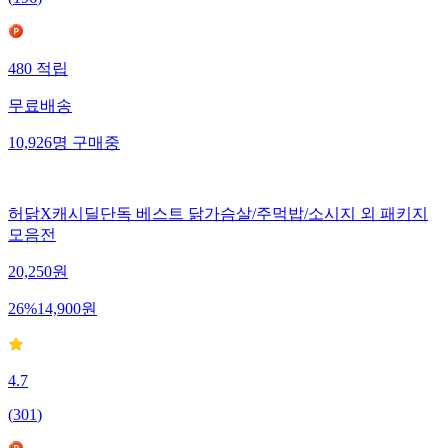
480
적립
무료배송
10,926
명
구매중
허닭X캐시딜단독 베스트 닭가슴살/주먹밥/소시지 외 패키지
모음전
20,250
원
26
%
14,900
원
4.7
(
301
)