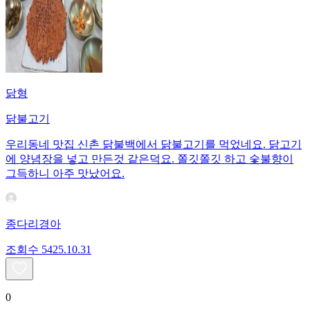
닭형
닭불고기
우리동네 맛집 신촌 닭불백에서 닭불고기를 먹었네요. 닭고기
에 양념장을 넣고 만든것 같은덕요. 쫄깃쫄깃 하고 숯불향이
그득하니 아주 맛났어요.
종다리경아
조회수
54
25.10.31
0