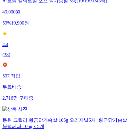
바르닭 셀렉트밀 소스 닭가슴살 5종(10/19/31/43팩)
49,000
원
59
%
19,900
원
4.4
(
38
)
597
적립
무료배송
2,716
명
구매중
동원 그릴리 황금닭가슴살 105g 오리지널5개+황금닭가슴살
블랙페퍼 105g x 5개