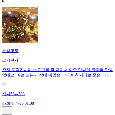
0
부침명장
고기완자
완자 조림입니다.소고기를 잘 다져서 아주 맛나게 완자를 만들
었네요. 이걸 일본 간장에 뽁았습니다 .반찬거리로 좋습니다
지니5344503
조회수
47
26.01.08