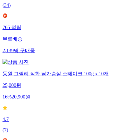
(
34
)
765
적립
무료배송
2,139
명
구매중
동원 그릴리 직화 닭가슴살 스테이크 100g x 10개
25,000
원
16
%
20,900
원
4.7
(
7
)