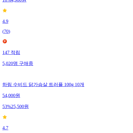
16
%
4,900
원
4.9
(
70
)
147
적립
5,020
명
구매중
하림 수비드 닭가슴살 트러플 100g 10개
54,000
원
53
%
25,500
원
4.7