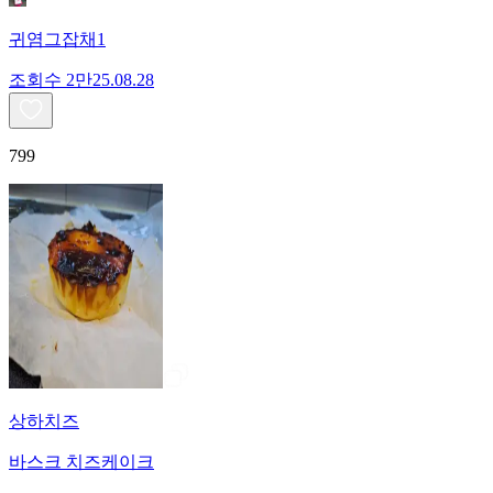
귀염그잡채1
조회수
2만
25.08.28
799
상하치즈
바스크 치즈케이크