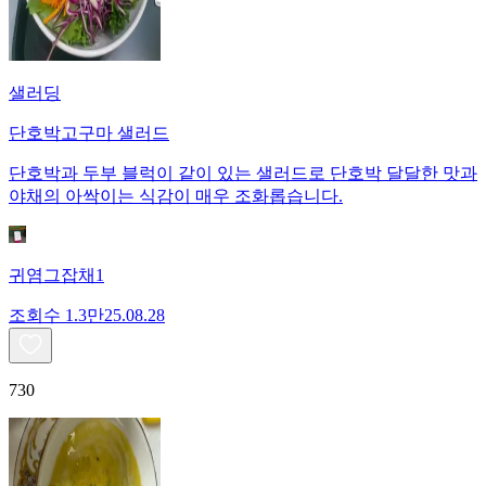
샐러딩
단호박고구마 샐러드
단호박과 두부 블럭이 같이 있는 샐러드로 단호박 달달한 맛과
야채의 아싹이는 식감이 매우 조화롭습니다.
귀염그잡채1
조회수
1.3만
25.08.28
730