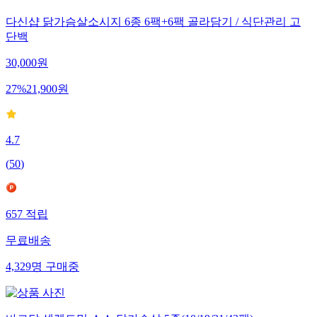
다신샵 닭가슴살소시지 6종 6팩+6팩 골라담기 / 식단관리 고
단백
30,000
원
27
%
21,900
원
4.7
(
50
)
657
적립
무료배송
4,329
명
구매중