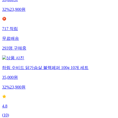
35,000
원
32
%
23,900
원
717
적립
무료배송
293
명
구매중
하림 수비드 닭가슴살 블랙페퍼 100g 10개 세트
35,000
원
32
%
23,900
원
4.8
(
10
)