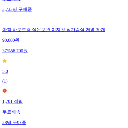
무료배송
3,733
명
구매중
아침 바로드숑 실온보관 이지컷 닭가슴살 저염 30개
90,000
원
37
%
56,700
원
5.0
(
1
)
1,701
적립
무료배송
28
명
구매중