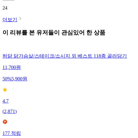
24
더보기
이 리뷰를 본 유저들이 관심있어 한 상품
허닭 닭가슴살/스테이크/소시지 외 베스트 118종 골라담기
11,700
원
50
%
5,900
원
4.7
(
2,871
)
177
적립