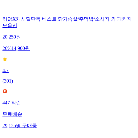
허닭X캐시딜단독 베스트 닭가슴살/주먹밥/소시지 외 패키지
모음전
20,250
원
26
%
14,900
원
4.7
(
301
)
447
적립
무료배송
29,125
명
구매중