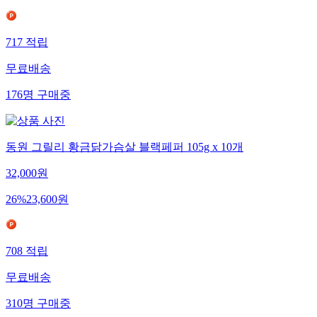
717
적립
무료배송
176
명
구매중
동원 그릴리 황금닭가슴살 블랙페퍼 105g x 10개
32,000
원
26
%
23,600
원
708
적립
무료배송
310
명
구매중