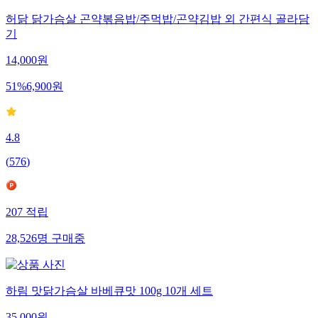
허닭 닭가슴살 곤약볶음밥/주먹밥/곤약김밥 외 간편식 골라담
기
14,000
원
51
%
6,900
원
4.8
(
576
)
207
적립
28,526
명
구매중
하림 맛닭가슴살 바베큐맛 100g 10개 세트