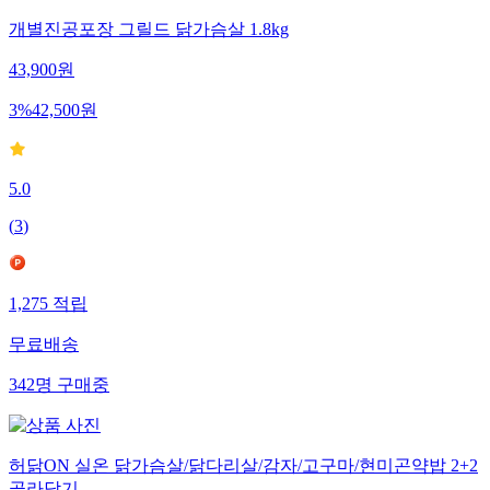
개별진공포장 그릴드 닭가슴살 1.8kg
43,900
원
3
%
42,500
원
5.0
(
3
)
1,275
적립
무료배송
342
명
구매중
허닭ON 실온 닭가슴살/닭다리살/감자/고구마/현미곤약밥 2+2