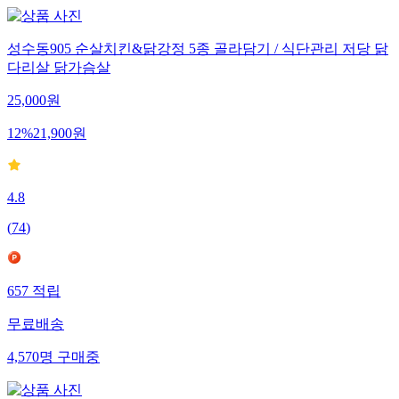
성수동905 순살치킨&닭강정 5종 골라담기 / 식단관리 저당 닭
다리살 닭가슴살
25,000
원
12
%
21,900
원
4.8
(
74
)
657
적립
무료배송
4,570
명
구매중