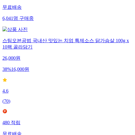
무료배송
6,041
명
구매중
스팀오븐공법 국내산 맛있는 치업 특제소스 닭가슴살 100g x
10팩 골라담기
26,000
원
38
%
16,000
원
4.6
(
70
)
480
적립