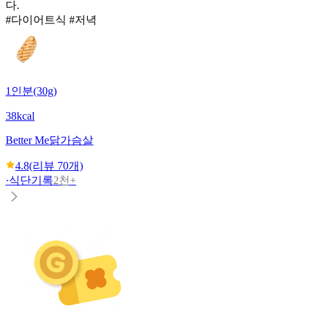
다.
#다이어트식 #저녁
1인분(30g)
38kcal
Better Me
닭가슴살
4.8
(리뷰
70
개)
·
식단기록
2천+