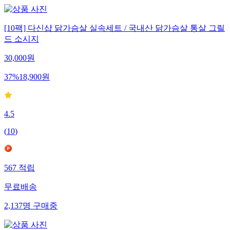
[10팩] 다신샵 닭가슴살 실속세트 / 국내산 닭가슴살 통살 그릴
드 소시지
30,000
원
37
%
18,900
원
4.5
(
10
)
567
적립
무료배송
2,137
명
구매중