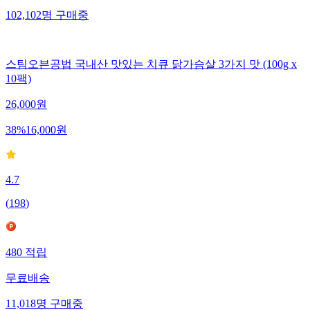
102,102
명
구매중
스팀오븐공법 국내산 맛있는 치큐 닭가슴살 3가지 맛 (100g x
10팩)
26,000
원
38
%
16,000
원
4.7
(
198
)
480
적립
무료배송
11,018
명
구매중