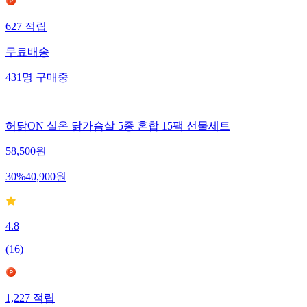
627
적립
무료배송
431
명
구매중
허닭ON 실온 닭가슴살 5종 혼합 15팩 선물세트
58,500
원
30
%
40,900
원
4.8
(
16
)
1,227
적립