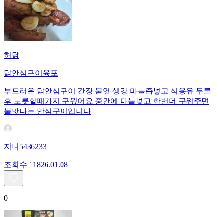
허닭
닭안심구이육포
부드러운 닭안심구이 간장 물엿 생강 마늘즙넣고 식용유 두른
후 노릇할때가지 구윘어요 중간에 마늘넣고 한번더 구워주면
불맛나는 안심구이입니다
지니5436233
조회수
118
26.01.08
0