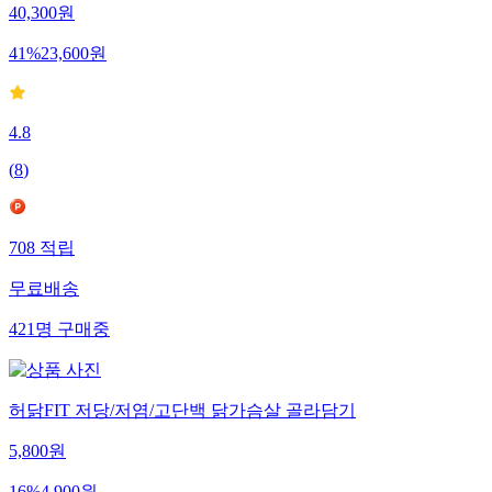
40,300
원
41
%
23,600
원
4.8
(
8
)
708
적립
무료배송
421
명
구매중
허닭FIT 저당/저염/고단백 닭가슴살 골라담기
5,800
원