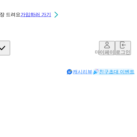
0장
드려요
가입하러 가기
마이페이지
로그인
캐시리뷰
친구초대 이벤트