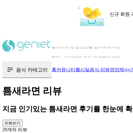
신규 회원 
칼로리와 영양성분을 검색해보세요
혈당 · 다이어트 음식 검색해보세요
음식 · 영양제 리뷰를 찾아보세요
음식 카테고리
홈
커뮤니티
헬시딜
음식 리뷰
영양제
NEW
틈새라면
리뷰
지금 인기있는
틈새라면
후기를 한눈에 
리뷰쓰기
29
개의 리뷰