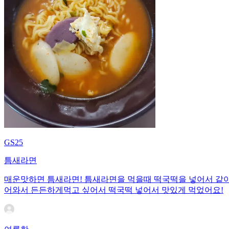
GS25
틈새라면
매운맛하면 틈새라면! 틈새라면을 먹을때 떡국떡을 넣어서 같이
어와서 든든하게먹고 싶어서 떡국떡 넣어서 맛있게 먹었어요!