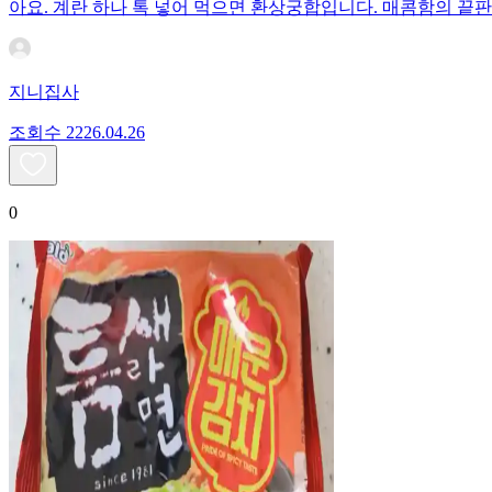
아요. 계란 하나 톡 넣어 먹으면 환상궁합입니다. 매콤함의 끝판
지니집사
조회수
22
26.04.26
0