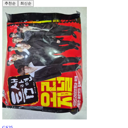
추천순
최신순
GS25