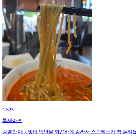
GS25
틈새라면
강렬한 매운맛이 입안을 화끈하게 감싸서 스트레스가 확 풀려요