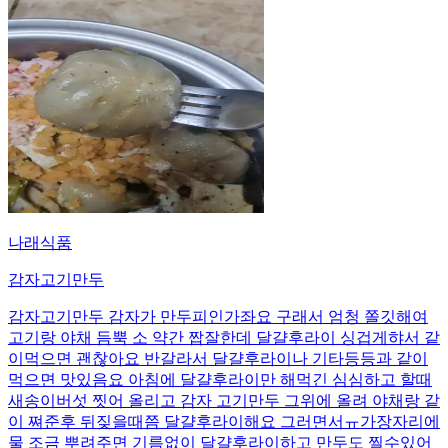
나래식품
감자고기만두
감자고기만두 감자가 만두피인가좌요 구래서 엄청 쫄깃해여
고기랑 야채 듬뿍 소 약간 짭잘한데 달걀후라이 싱겁게햐서 같
이먹으면 괜찮아요 반갈라서 달걀후라이나 기타등등과 같이
먹으면 맛있음요 아침에 달걀후라이만 해먹긴 심심하고 할때
새송이버섯 찟어 올리고 감자 고기만두 그위에 올려 야채랑 같
이 쪄준후 뒤짖을때쯤 달걀후라이해요 그러면서ㅠ가장자리에
물 조금 뿌려주면 기름없이 달걀후라이하고 만두도 찔수있어