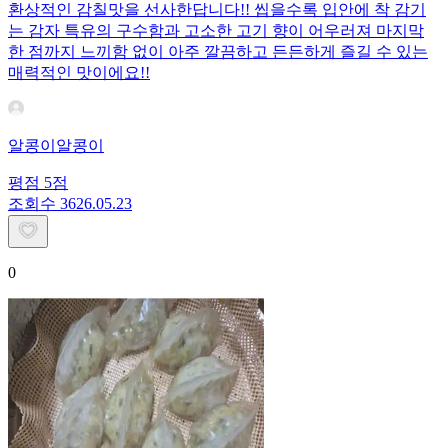
환상적인 감칠맛을 선사한답니다!! 씹을수록 입안에 착 감기
는 감자 특유의 구수함과 고소한 고기 향이 어우러져 마지막
한 점까지 느끼함 없이 아주 깔끔하고 든든하게 즐길 수 있는
매력적인 맛이에요!!
알콩이알콩이
평점
5
점
조회수
36
26.05.23
0