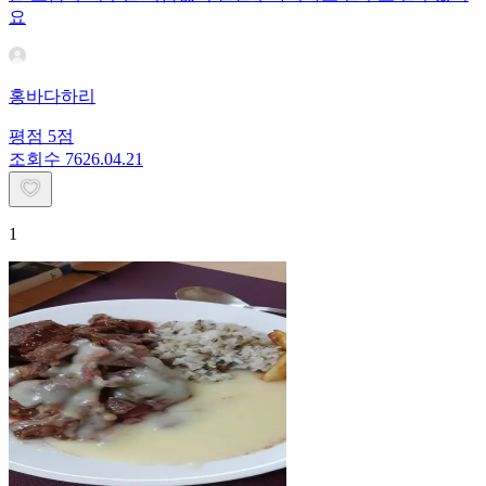
요
홍바다하리
평점
5
점
조회수
76
26.04.21
1