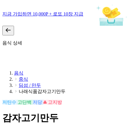
지금 가입하면 10,000P + 로또 10장 지급
음식 상세
음식
중식
딤섬 / 만두
나래식품감자고기만두
저탄수
고단백
저당
고지방
감자고기만두