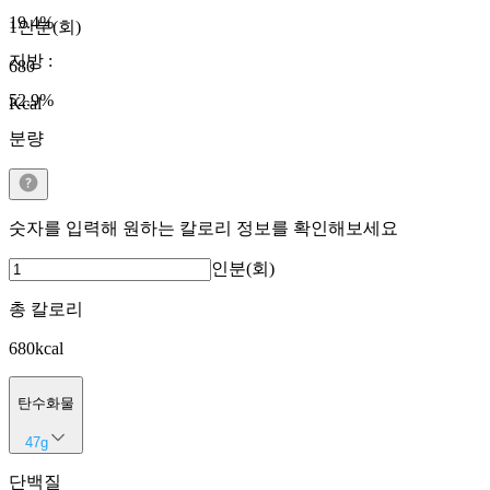
19.4
%
1인분(회)
지방
:
680
52.9
%
Kcal
분량
숫자를 입력해 원하는 칼로리 정보를 확인해보세요
인분(회)
총 칼로리
680
kcal
탄수화물
47
g
단백질