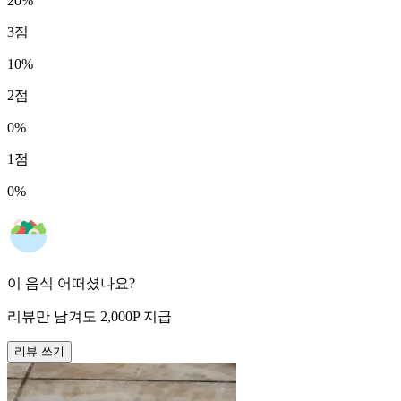
20
%
3
점
10
%
2
점
0
%
1
점
0
%
이 음식 어떠셨나요?
리뷰만 남겨도
2,000
P
지급
리뷰 쓰기