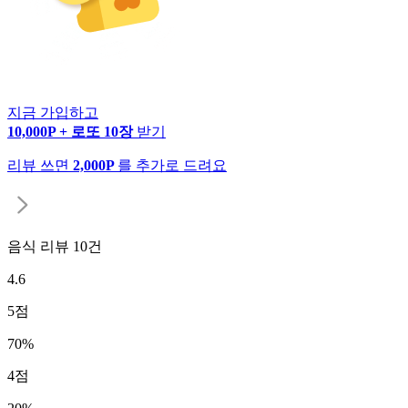
지금 가입하고
10,000P + 로또 10장
받기
리뷰 쓰면
2,000P
를 추가로 드려요
음식 리뷰
10
건
4.6
5
점
70
%
4
점