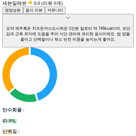
세븐일레븐
0.0
(리뷰 0개)
영양성분
음식 리뷰
커뮤니티
요약
제주흑돈 치즈돈까스도시락은 1인분 칼로리 약 745kcal이며, 포만
감과 근육 유지에 도움을 주어 식단 관리에 유리한 음식이에요.
밥 양을
줄이고 단백질이나 채소 반찬 비중을 높이는게 좋아요.
탄수화물
탄수화물
:
45.3
%
단백질
단백질
:
지방