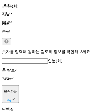
18.3
%
1인분(회)
지방
:
745
36.4
%
Kcal
분량
숫자를 입력해 원하는 칼로리 정보를 확인해보세요
인분(회)
총 칼로리
745
kcal
탄수화물
84
g
단백질