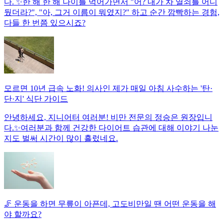
다. ✨한 해 한 해 나이를 먹어가면서 "어? 내가 차 열쇠를 어디
뒀더라?", "아, 그거 이름이 뭐였지?" 하고 순간 깜빡하는 경험,
다들 한 번쯤 있으시죠?
모르면 10년 급속 노화! 의사인 제가 매일 아침 사수하는 '탄·
단·지' 식단 가이드
안녕하세요, 지니어터 여러분! 비만 전문의 정승은 원장입니
다.✨여러분과 함께 건강한 다이어트 습관에 대해 이야기 나눈
지도 벌써 시간이 많이 흘렀네요.
🦵 운동을 하면 무릎이 아픈데, 고도비만일 땐 어떤 운동을 해
야 할까요?