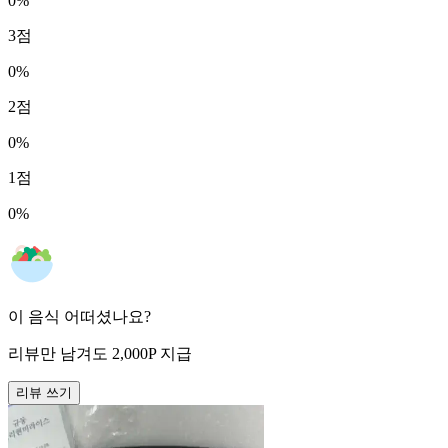
0
%
3
점
0
%
2
점
0
%
1
점
0
%
이 음식 어떠셨나요?
리뷰만 남겨도
2,000
P
지급
리뷰 쓰기