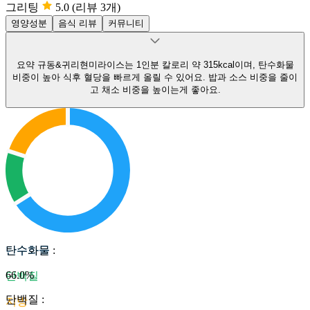
그리팅
5.0
(리뷰 3개)
영양성분
음식 리뷰
커뮤니티
요약
규동&귀리현미라이스는 1인분 칼로리 약 315kcal이며, 탄수화물
비중이 높아 식후 혈당을 빠르게 올릴 수 있어요.
밥과 소스 비중을 줄이
고 채소 비중을 높이는게 좋아요.
탄수화물
탄수화물
:
66.0
%
단백질
단백질
:
지방