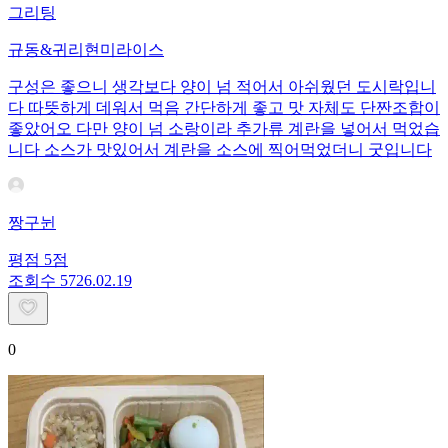
그리팅
규동&귀리현미라이스
구성은 좋으니 생각보다 양이 넘 적어서 아쉬웠던 도시락입니
다 따뜻하게 데워서 먹음 간단하게 좋고 맛 자체도 단짠조합이
좋았어오 다만 양이 넘 소랑이라 추가류 계란을 넣어서 먹었습
니다 소스가 맛있어서 계란을 소스에 찍어먹었더니 굿입니다
짱구뉜
평점
5
점
조회수
57
26.02.19
0