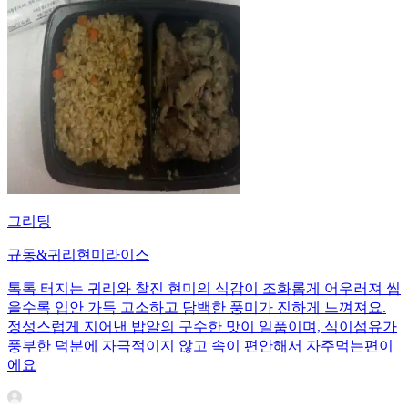
그리팅
규동&귀리현미라이스
톡톡 터지는 귀리와 찰진 현미의 식감이 조화롭게 어우러져 씹
을수록 입안 가득 고소하고 담백한 풍미가 진하게 느껴져요.
정성스럽게 지어낸 밥알의 구수한 맛이 일품이며, 식이섬유가
풍부한 덕분에 자극적이지 않고 속이 편안해서 자주먹는편이
에요