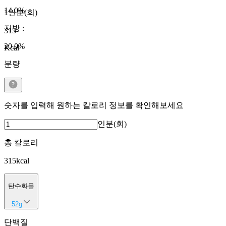
14.0
%
1인분(회)
지방
:
315
20.0
%
Kcal
분량
숫자를 입력해 원하는 칼로리 정보를 확인해보세요
인분(회)
총 칼로리
315
kcal
탄수화물
52
g
단백질