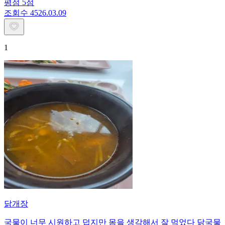
평점
5
점
조회수
45
26.03.09
1
닭개장
국물이 너무 시원하고 덥지만 몸을 생각해서 잘 먹었다 닭국물