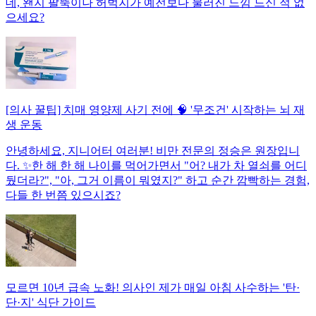
데, 왠지 팔뚝이나 허벅지가 예전보다 물러진 느낌 드신 적 없
으세요?
[의사 꿀팁] 치매 영양제 사기 전에 🧠 '무조건' 시작하는 뇌 재
생 운동
안녕하세요, 지니어터 여러분! 비만 전문의 정승은 원장입니
다. ✨한 해 한 해 나이를 먹어가면서 "어? 내가 차 열쇠를 어디
뒀더라?", "아, 그거 이름이 뭐였지?" 하고 순간 깜빡하는 경험,
다들 한 번쯤 있으시죠?
모르면 10년 급속 노화! 의사인 제가 매일 아침 사수하는 '탄·
단·지' 식단 가이드