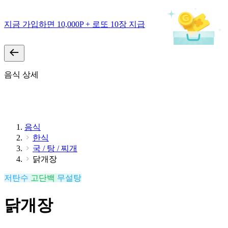
지금 가입하면 10,000P + 로또 10장 지급
음식 상세
음식
한식
국 / 탕 / 찌개
닭개장
저탄수
고단백
무설탕
닭개장