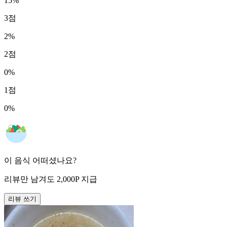
15
%
3
점
2
%
2
점
0
%
1
점
0
%
이 음식 어떠셨나요?
리뷰만 남겨도
2,000
P
지급
리뷰 쓰기