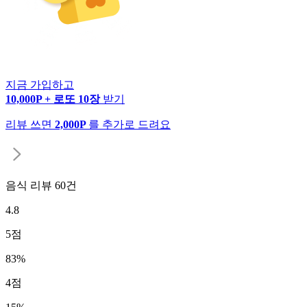
지금 가입하고
10,000P + 로또 10장
받기
리뷰 쓰면
2,000P
를 추가로 드려요
음식 리뷰
60
건
4.8
5
점
83
%
4
점