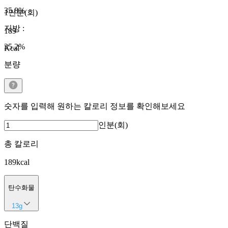
35.8
%
1인분(회)
지방
:
189
35.2
%
Kcal
분량
숫자를 입력해 원하는 칼로리 정보를 확인해보세요
인분(회)
총 칼로리
189
kcal
탄수화물
13
g
단백질