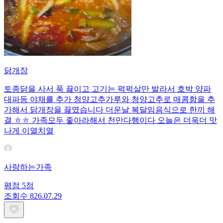
닭개장
토종닭을 사서 푹 끓이고 고기는 퍽퍽살만 발라서 호박 양파
대파등 야채를 추가 청양고추가루와 청양고추로 매콤함을 추
가해서 닭개장을 끓였습니다 더운날 복달임음식으로 한끼 해
결 ㅎㅎ 가족모두 좋아라해서 천만다행이다 오늘은 더욱더 맛
나게 이열치열
사랑하는가족
평점
5
점
조회수
8
26.07.29