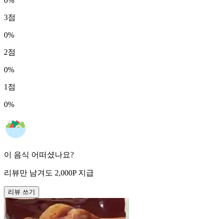
0
%
3
점
0
%
2
점
0
%
1
점
0
%
이 음식 어떠셨나요?
리뷰만 남겨도
2,000
P
지급
리뷰 쓰기