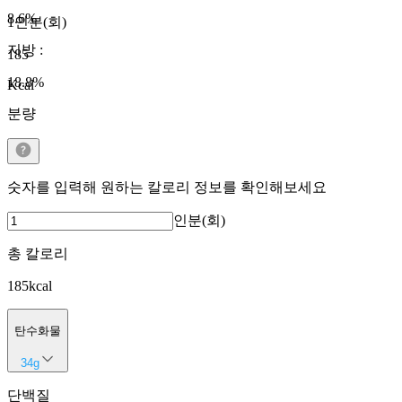
8.6
%
1인분(회)
지방
:
185
18.8
%
Kcal
분량
숫자를 입력해 원하는 칼로리 정보를 확인해보세요
인분(회)
총 칼로리
185
kcal
탄수화물
34
g
단백질