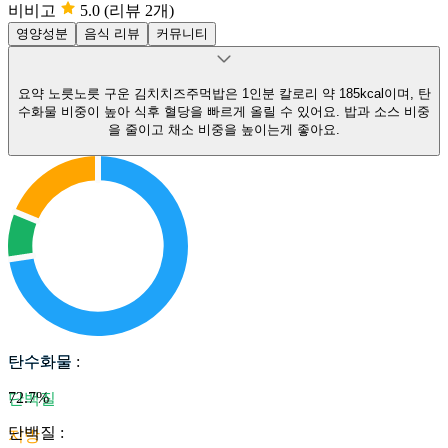
비비고
5.0
(리뷰 2개)
영양성분
음식 리뷰
커뮤니티
요약
노릇노릇 구운 김치치즈주먹밥은 1인분 칼로리 약 185kcal이며, 탄
수화물 비중이 높아 식후 혈당을 빠르게 올릴 수 있어요.
밥과 소스 비중
을 줄이고 채소 비중을 높이는게 좋아요.
탄수화물
탄수화물
:
72.7
%
단백질
단백질
:
지방