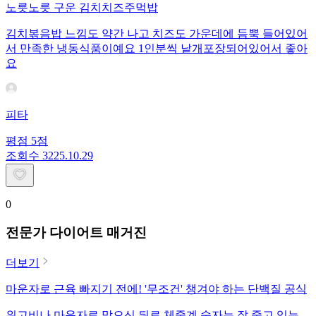
노릇노릇 구운 김치치즈주먹밥
김치볶음밥 느낌도 약간 나고 치즈도 가운데에 듬뿍 들어있어
서 만족한 냉동식품이예요 1인분씩 낱개포장되어있어서 좋아
요
피타
평점
5
점
조회수
32
25.10.29
0
전문가 다이어트 매거진
더보기
마운자로 근육 빠지기 전에! '무조건' 챙겨야 하는 단백질 공식
위고비나 마운자로 맞으신 뒤로 체중계 숫자는 잘 줄고 있는