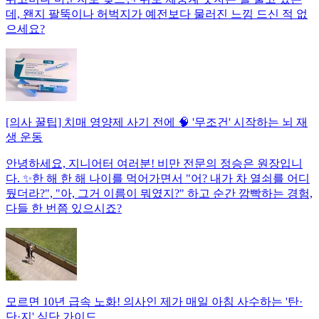
데, 왠지 팔뚝이나 허벅지가 예전보다 물러진 느낌 드신 적 없
으세요?
[의사 꿀팁] 치매 영양제 사기 전에 🧠 '무조건' 시작하는 뇌 재
생 운동
안녕하세요, 지니어터 여러분! 비만 전문의 정승은 원장입니
다. ✨한 해 한 해 나이를 먹어가면서 "어? 내가 차 열쇠를 어디
뒀더라?", "아, 그거 이름이 뭐였지?" 하고 순간 깜빡하는 경험,
다들 한 번쯤 있으시죠?
모르면 10년 급속 노화! 의사인 제가 매일 아침 사수하는 '탄·
단·지' 식단 가이드