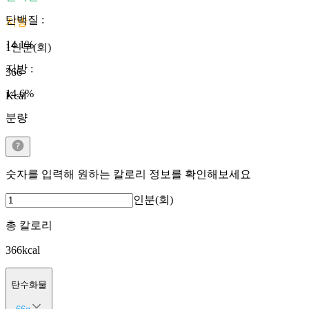
단백질
:
지방
14.1
%
1인분(회)
지방
:
366
14.6
%
Kcal
분량
숫자를 입력해 원하는 칼로리 정보를 확인해보세요
인분(회)
총 칼로리
366
kcal
탄수화물