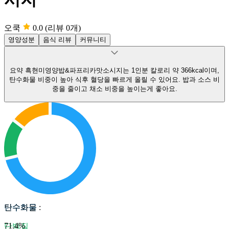
오쿡
0.0
(리뷰 0개)
영양성분
음식 리뷰
커뮤니티
요약
흑현미영양밥&파프리카맛소시지는 1인분 칼로리 약 366kcal이며,
탄수화물 비중이 높아 식후 혈당을 빠르게 올릴 수 있어요.
밥과 소스 비
중을 줄이고 채소 비중을 높이는게 좋아요.
탄수화물
탄수화물
:
71.4
%
단백질