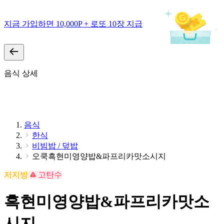
지금 가입하면 10,000P + 로또 10장 지급
음식 상세
음식
한식
비빔밥 / 덮밥
오쿡흑현미영양밥&파프리카맛소시지
저지방
고탄수
흑현미영양밥&파프리카맛소
시지