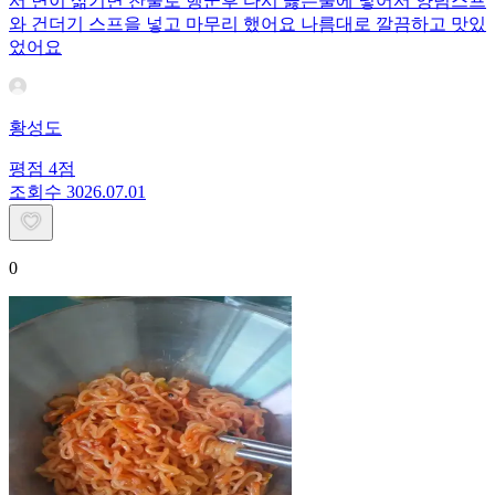
서 면이 삶기면 찬물로 행군후 다시 끓는물에 넣어서 양념스프
와 건더기 스프을 넣고 마무리 했어요 나름대로 깔끔하고 맛있
었어요
황성도
평점
4
점
조회수
30
26.07.01
0