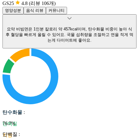
GS25
4.8
(리뷰 106개)
영양성분
음식 리뷰
커뮤니티
요약
비빔면은 1인분 칼로리 약 457kcal이며, 탄수화물 비중이 높아 식
후 혈당을 빠르게 올릴 수 있어요.
국물 섭취량을 조절하고 면을 적게 먹
는게 다이어트에 좋아요.
탄수화물
탄수화물
:
76.7
%
단백질
단백질
:
지방