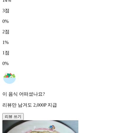
14
%
3
점
0
%
2
점
1
%
1
점
0
%
이 음식 어떠셨나요?
리뷰만 남겨도
2,000
P
지급
리뷰 쓰기