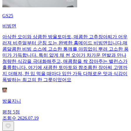
GS25
비빔면
아삭한 오이와 상큼한 방울토마토, 매콤한 고추장아찌가 어우
러져 비주얼부터 군침 도는 완벽한 홈메이드 비빔면입니다. ​매
콤달콤한 비빔 소스에 고소한 통깨를 아낌없이 뿌려 고소한 풍
미가 가득합니다. 특히 얇게 채 썬 오이가 차가운 면발과 만나
청량한 식감을 극대화해주고, 매콤함을 싹 잡아주는 밸런스가
훌륭합니다. 여기에 새콤한 토마토와 짭조름한 장아찌 고명까
지 더해져, 한 입 먹을 때마다 입안 가득 다채로운 맛과 식감이
폭발하는 최고의 한 그릇이었어요
방울지니
평점
5
점
조회수
26
26.07.19