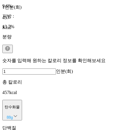
9.6
%
1인분(회)
지방
:
457
13.7
%
Kcal
분량
숫자를 입력해 원하는 칼로리 정보를 확인해보세요
인분(회)
총 칼로리
457
kcal
탄수화물
88
g
단백질