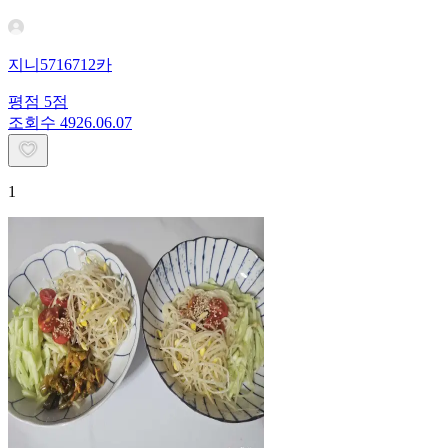
지니5716712카
평점
5
점
조회수
49
26.06.07
1