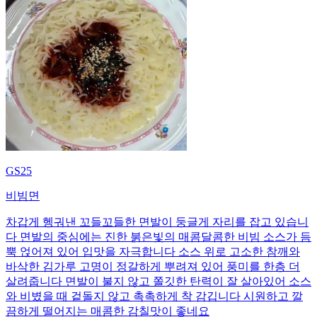
GS25
비빔면
차갑게 헹궈낸 꼬들꼬들한 면발이 둥글게 자리를 잡고 있습니
다 면발의 중심에는 진한 붉은빛의 매콤달콤한 비빔 소스가 듬
뿍 얹어져 있어 입맛을 자극합니다 소스 위로 고소한 참깨와
바삭한 김가루 고명이 정갈하게 뿌려져 있어 풍미를 한층 더
살려줍니다 면발이 불지 않고 쫄깃한 탄력이 잘 살아있어 소스
와 비볐을 때 겉돌지 않고 촉촉하게 착 감깁니다 시원하고 깔
끔하게 떨어지는 매콤한 감칠맛이 좋네요