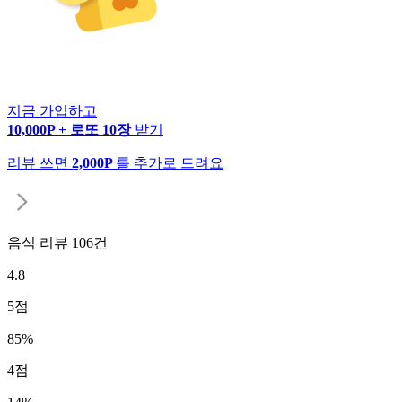
지금 가입하고
10,000P + 로또 10장
받기
리뷰 쓰면
2,000P
를 추가로 드려요
음식 리뷰
106
건
4.8
5
점
85
%
4
점