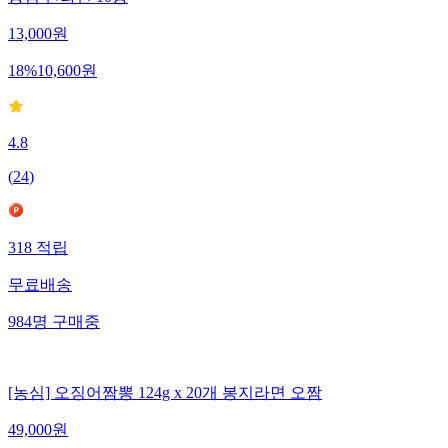
농심 신라면 10봉
13,000
원
18
%
10,600
원
4.8
(
24
)
318
적립
무료배송
984
명
구매중
[농심] 오징어짬뽕 124g x 20개 봉지라면 오짬
49,000
원