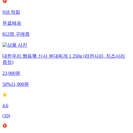
918
적립
무료배송
812
명
구매중
대한우리 햄듬뿍 신사 부대찌개 1,350g (라면사리, 치즈사리
증정)
23,900
원
50
%
11,900
원
4.6
(
10
)