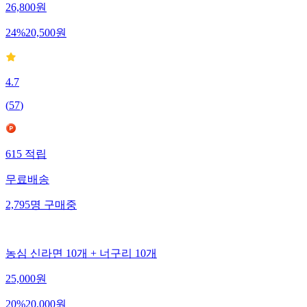
26,800
원
24
%
20,500
원
4.7
(
57
)
615
적립
무료배송
2,795
명
구매중
농심 신라면 10개 + 너구리 10개
25,000
원