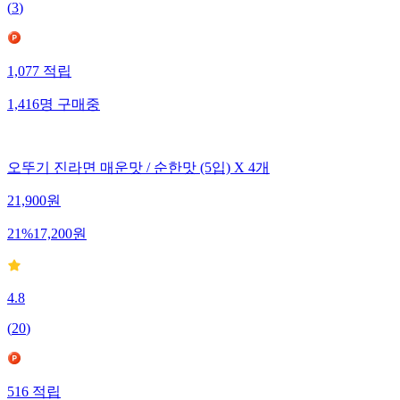
(
3
)
1,077
적립
1,416
명
구매중
오뚜기 진라면 매운맛 / 순한맛 (5입) X 4개
21,900
원
21
%
17,200
원
4.8
(
20
)