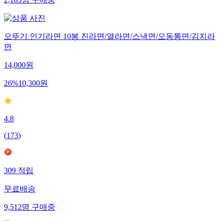
2,183
명
구매중
오뚜기 인기라면 10봉 진라면/열라면/스낵면/오동통면/김치라
면
14,000
원
26
%
10,300
원
4.8
(
173
)
309
적립
무료배송
9,512
명
구매중