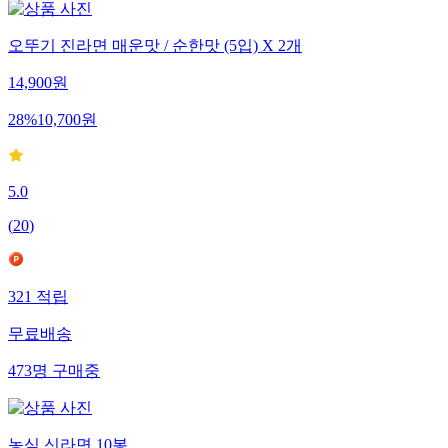
오뚜기 진라면 매운맛 / 순한맛 (5입) X 2개
14,900
원
28
%
10,700
원
5.0
(
20
)
321
적립
무료배송
473
명
구매중