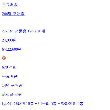
무료배송
244
명
구매중
신라면 선물용 120G 20개
24,000
원
6
%
22,600
원
678
적립
무료배송
14
명
구매중
[농심] 신라면 10봉 + 너구리 5봉 + 짜파게티 5봉