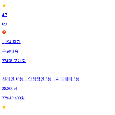
4.7
(
3
)
1,194
적립
무료배송
374
명
구매중
신라면 10봉 + 안성탕면 5봉 + 짜파게티 5봉
28,800
원
33
%
19,400
원