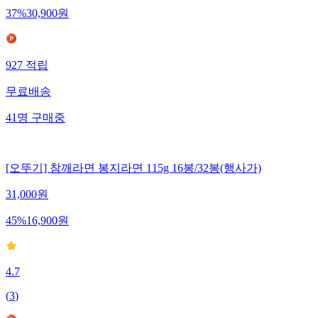
37
%
30,900
원
927
적립
무료배송
41
명
구매중
[오뚜기] 참깨라면 봉지라면 115g 16봉/32봉(행사가)
31,000
원
45
%
16,900
원
4.7
(
3
)