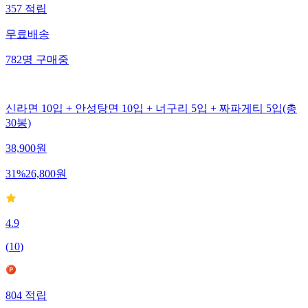
357
적립
무료배송
782
명
구매중
신라면 10입 + 안성탕면 10입 + 너구리 5입 + 짜파게티 5입(총
30봉)
38,900
원
31
%
26,800
원
4.9
(
10
)
804
적립