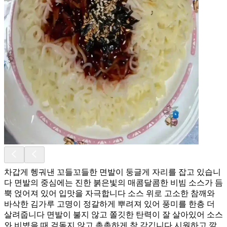
차갑게 헹궈낸 꼬들꼬들한 면발이 둥글게 자리를 잡고 있습니
다 면발의 중심에는 진한 붉은빛의 매콤달콤한 비빔 소스가 듬
뿍 얹어져 있어 입맛을 자극합니다 소스 위로 고소한 참깨와
바삭한 김가루 고명이 정갈하게 뿌려져 있어 풍미를 한층 더
살려줍니다 면발이 불지 않고 쫄깃한 탄력이 잘 살아있어 소스
와 비볐을 때 겉돌지 않고 촉촉하게 착 감깁니다 시원하고 깔