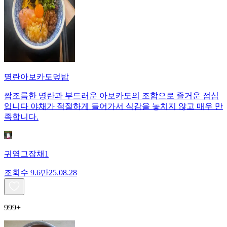
명란아보카도덮밥
짭조름한 명란과 부드러운 아보카도의 조합으로 즐거운 점심
입니다 야채가 적절하게 들어가서 식감을 놓치지 않고 매우 만
족합니다.
귀염그잡채1
조회수
9.6만
25.08.28
999+