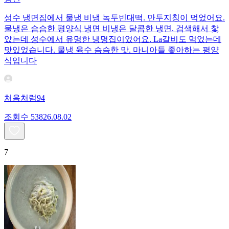
성수 냉면집에서 물냉 비냉 녹두빈대떡. 만두지칭이 먹었어요.
물냉은 슴슴한 평양식 냉면 비냉은 달콤한 냉면. 검색해서 찿
았는데 성수에서 유명한 냉명집이었어요. La갈비도 먹었는데
맛있었습니다. 물냉 육수 슴슴한 맛. 마니아들 좋아하는 평양
식입니다
처음처럼94
조회수
538
26.08.02
7