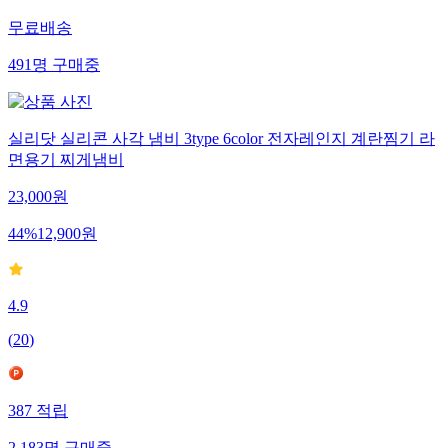
516
적립
무료배송
491
명
구매중
실리닷 실리콘 사각 냄비 3type 6color 전자레인지 계란찜기 라
면용기 찌게냄비
23,000
원
44
%
12,900
원
4.9
(
20
)
387
적립