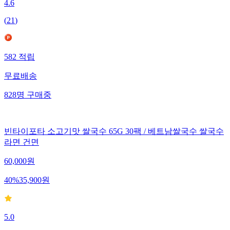
4.6
(
21
)
582
적립
무료배송
828
명
구매중
빈타이포타 소고기맛 쌀국수 65G 30팩 / 베트남쌀국수 쌀국수
라면 건면
60,000
원
40
%
35,900
원
5.0