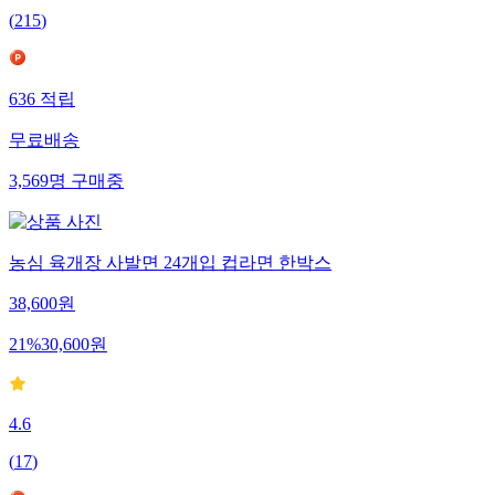
(
215
)
636
적립
무료배송
3,569
명
구매중
농심 육개장 사발면 24개입 컵라면 한박스
38,600
원
21
%
30,600
원
4.6
(
17
)