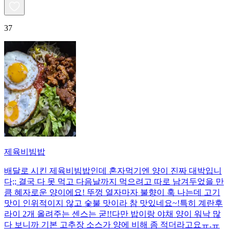
37
제육비빔밥
배달로 시킨 제육비빔밥인데 혼자먹기엔 양이 진짜 대박입니
다;; 결국 다 못 먹고 다음날까지 먹으려고 따로 남겨두었을 만
큼 혜자로운 양이에요! 뚜껑 열자마자 불향이 훅 나는데 고기
맛이 인위적이지 않고 숯불 맛이라 참 맛있네요~!특히 계란후
라이 2개 올려주는 센스는 굳!! ​다만 밥이랑 야채 양이 워낙 많
다 보니까 기본 고추장 소스가 양에 비해 좀 적더라고요ㅠ.ㅠ