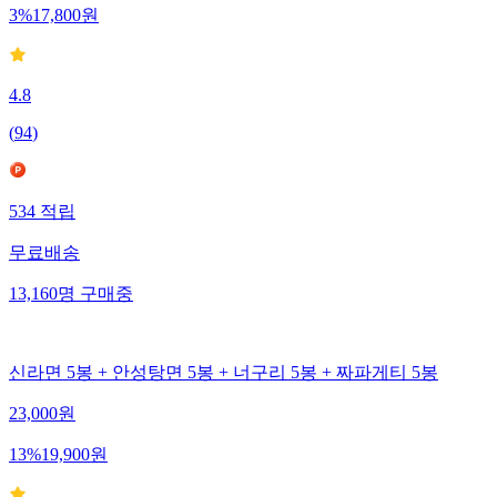
3
%
17,800
원
4.8
(
94
)
534
적립
무료배송
13,160
명
구매중
신라면 5봉 + 안성탕면 5봉 + 너구리 5봉 + 짜파게티 5봉
23,000
원
13
%
19,900
원