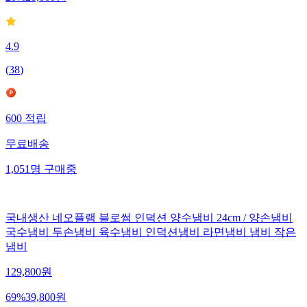
20
%
20,000
원
4.9
(
38
)
600
적립
무료배송
1,051
명
구매중
국내생산 네오플램 블로썸 인덕션 양수냄비 24cm / 양손냄비
국수냄비 두손냄비 육수냄비 인덕션냄비 라면냄비 냄비 작은
냄비
129,800
원
69
%
39,800
원