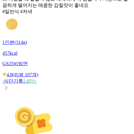
끔하게 떨어지는 매콤한 감칠맛이 좋네요
#일반식 #저녁
1인분(314g)
457kcal
GS25
비빔면
4.8
(리뷰
107
개)
·
식단기록
1.6만+