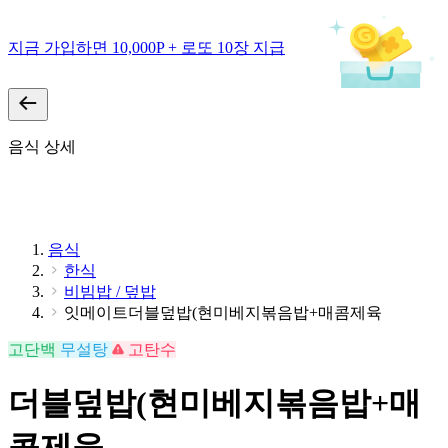
지금 가입하면 10,000P + 로또 10장 지급
음식 상세
음식
한식
비빔밥 / 덮밥
잇메이트더블덮밥(현미베지볶음밥+매콤제육
고단백
무설탕
고탄수
더블덮밥(현미베지볶음밥+매
콤제육