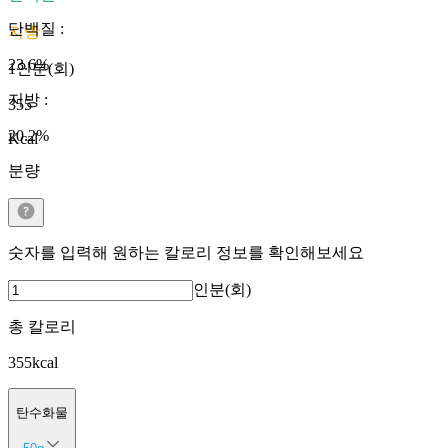
단백질
:
지방
23.6
%
1인분(회)
지방
:
355
20.2
%
Kcal
분량
숫자를 입력해 원하는 칼로리 정보를 확인해보세요
인분(회)
총 칼로리
355
kcal
탄수화물