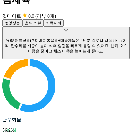
잇메이트
0.0
(리뷰 0개)
영양성분
음식 리뷰
커뮤니티
요약
더블덮밥(현미베지볶음밥+매콤제육은 1인분 칼로리 약 355kcal이
며, 탄수화물 비중이 높아 식후 혈당을 빠르게 올릴 수 있어요.
밥과 소스
비중을 줄이고 채소 비중을 높이는게 좋아요.
탄수화물
탄수화물
:
56.2
%
단백질