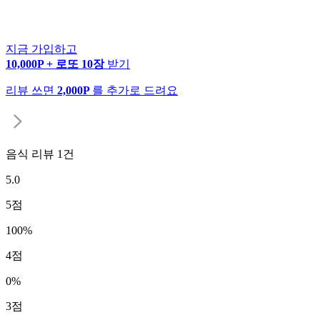
지금 가입하고
10,000P + 로또 10장
받기
리뷰 쓰면
2,000P
를 추가로 드려요
음식 리뷰
1
건
5.0
5
점
100
%
4
점
0
%
3
점