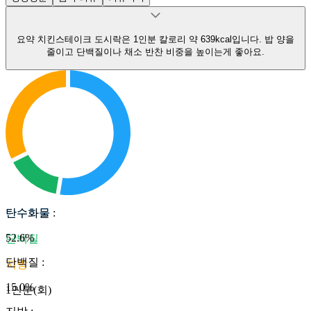
요약
치킨스테이크 도시락은 1인분 칼로리 약 639kcal입니다.
밥 양을
줄이고 단백질이나 채소 반찬 비중을 높이는게 좋아요.
탄수화물
탄수화물
:
52.6
%
단백질
단백질
:
지방
15.0
%
1인분(회)