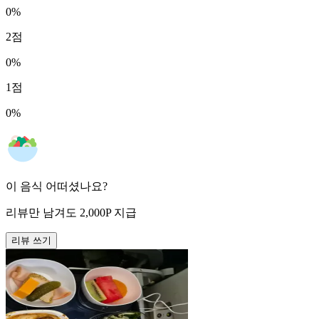
0
%
2
점
0
%
1
점
0
%
이 음식 어떠셨나요?
리뷰만 남겨도
2,000
P
지급
리뷰 쓰기