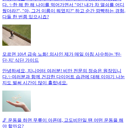
다. ✨한 해 한 해 나이를 먹어가면서 "어? 내가 차 열쇠를 어디
뒀더라?", "아, 그거 이름이 뭐였지?" 하고 순간 깜빡하는 경험,
다들 한 번쯤 있으시죠?
모르면 10년 급속 노화! 의사인 제가 매일 아침 사수하는 '탄·
단·지' 식단 가이드
안녕하세요, 지니어터 여러분! 비만 전문의 정승은 원장입니
다.✨여러분과 함께 건강한 다이어트 습관에 대해 이야기 나눈
지도 벌써 시간이 많이 흘렀네요.
🦵 운동을 하면 무릎이 아픈데, 고도비만일 땐 어떤 운동을 해
야 할까요?