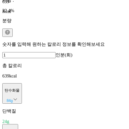
지방
:
639
32.4
%
Kcal
분량
숫자를 입력해 원하는 칼로리 정보를 확인해보세요
인분(회)
총 칼로리
639
kcal
탄수화물
84
g
단백질
24
g