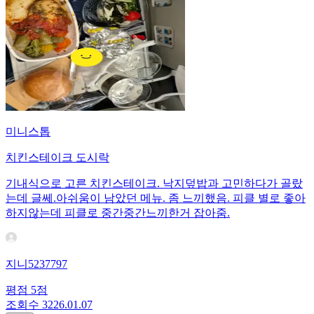
미니스톱
치킨스테이크 도시락
기내식으로 고른 치킨스테이크. 낙지덮밥과 고민하다가 골랐
는데 글쎄.아쉬움이 남았던 메뉴. 좀 느끼했음. 피클 별로 좋아
하지않는데 피클로 중간중간느끼한거 잡아줌.
지니5237797
평점
5
점
조회수
32
26.01.07