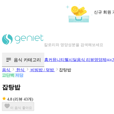
신규 회원 
칼로리와 영양성분을 검색해보세요
혈당 · 다이어트 음식 검색해보세요
음식 카테고리
홈
커뮤니티
헬시딜
음식 리뷰
영양제
NEW
음식 · 영양제 리뷰를 찾아보세요
음식
한식
비빔밥 / 덮밥
잡탕밥
고단백
저당
잡탕밥
4.8
(리뷰 43개)
이 음식 좋아요