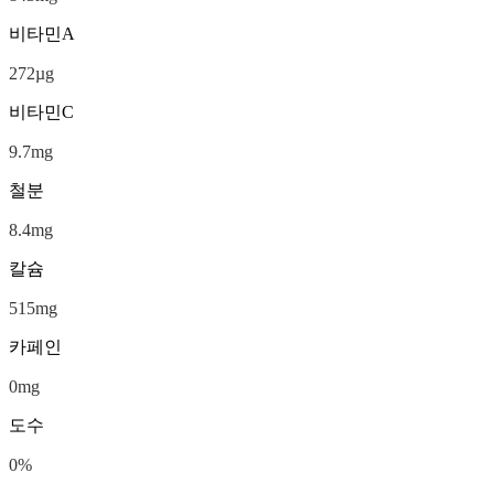
비타민A
272
µg
비타민C
9.7
mg
철분
8.4
mg
칼슘
515
mg
카페인
0
mg
도수
0
%