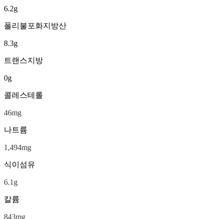
6.2
g
폴리불포화지방산
8.3
g
트랜스지방
0
g
콜레스테롤
46
mg
나트륨
1,494
mg
식이섬유
6.1
g
칼륨
843
mg