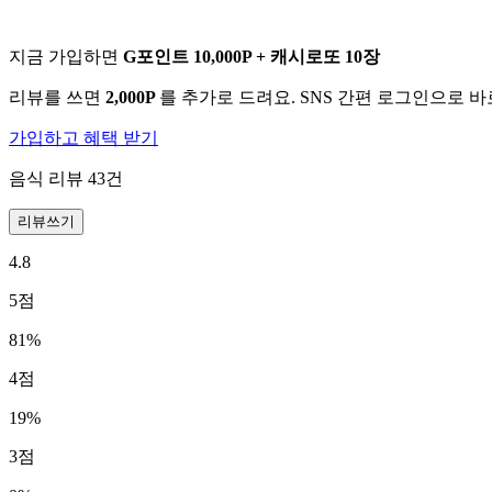
지금 가입하면
G포인트 10,000P + 캐시로또 10장
리뷰를 쓰면
2,000P
를 추가로 드려요. SNS 간편 로그인으로 
가입하고 혜택 받기
음식 리뷰
43
건
리뷰쓰기
4.8
5
점
81
%
4
점
19
%
3
점