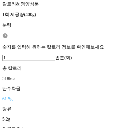
칼로리& 영양성분
1회 제공량(400g)
분량
숫자를 입력해 원하는 칼로리 정보를 확인해보세요
인분(회)
총 칼로리
518
kcal
탄수화물
61.5
g
당류
5.2
g