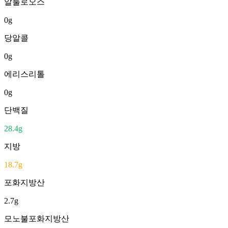
알룰로오스
0
g
당알콜
0
g
에리스리톨
0
g
단백질
28.4
g
지방
18.7
g
포화지방산
2.7
g
모노불포화지방산