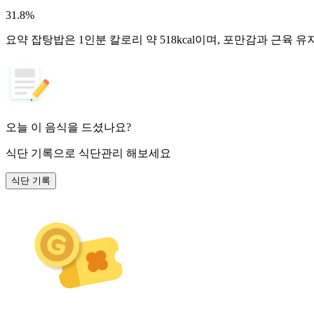
31.8
%
요약
잡탕밥은 1인분 칼로리 약 518kcal이며, 포만감과 근육
오늘 이 음식을 드셨나요?
식단 기록
으로 식단관리 해보세요
식단 기록