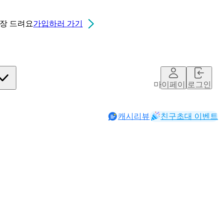
0장
드려요
가입하러 가기
마이페이지
로그인
캐시리뷰
친구초대 이벤트