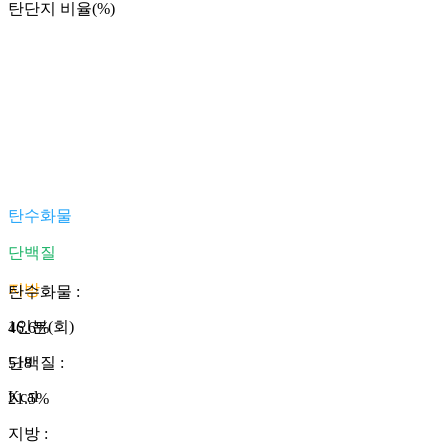
탄단지 비율(%)
탄수화물
단백질
지방
탄수화물
:
1인분(회)
46.6
%
518
단백질
:
Kcal
21.5
%
지방
: