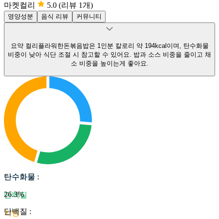
마켓컬리
5.0
(리뷰 1개)
영양성분
음식 리뷰
커뮤니티
요약
컬리플라워한돈볶음밥은 1인분 칼로리 약 194kcal이며, 탄수화물
비중이 낮아 식단 조절 시 참고할 수 있어요.
밥과 소스 비중을 줄이고 채
소 비중을 높이는게 좋아요.
탄수화물
탄수화물
:
26.3
%
단백질
단백질
:
지방