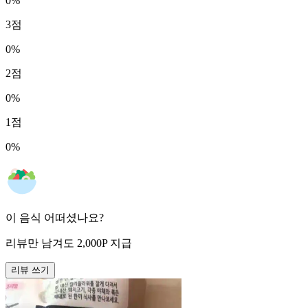
0
%
3
점
0
%
2
점
0
%
1
점
0
%
이 음식 어떠셨나요?
리뷰만 남겨도
2,000
P
지급
리뷰 쓰기