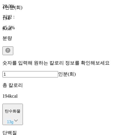
28.3
%
1인분(회)
지방
:
194
45.5
%
Kcal
분량
숫자를 입력해 원하는 칼로리 정보를 확인해보세요
인분(회)
총 칼로리
194
kcal
탄수화물
13
g
단백질