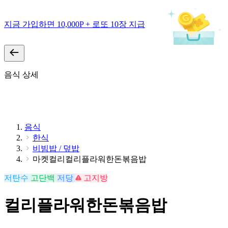
지금 가입하면 10,000P + 로또 10장 지급
음식 상세
음식
한식
비빔밥 / 덮밥
마켓컬리컬리플라워한돈볶음밥
저탄수
고단백
저당
고지방
컬리플라워한돈볶음밥