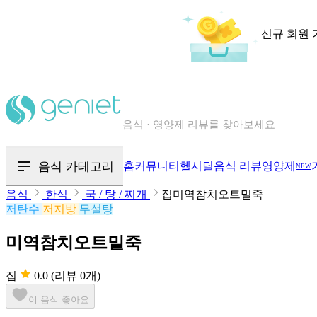
신규 회원 
칼로리와 영양성분을 검색해보세요
혈당 · 다이어트 음식 검색해보세요
음식 카테고리
홈
커뮤니티
헬시딜
음식 리뷰
영양제
NEW
음식 · 영양제 리뷰를 찾아보세요
음식
한식
국 / 탕 / 찌개
집미역참치오트밀죽
저탄수
저지방
무설탕
미역참치오트밀죽
집
0.0
(리뷰 0개)
이 음식 좋아요