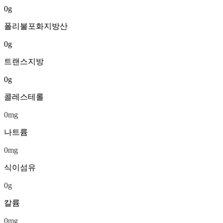
0
g
폴리불포화지방산
0
g
트랜스지방
0
g
콜레스테롤
0
mg
나트륨
0
mg
식이섬유
0
g
칼륨
0
mg