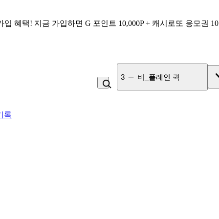
가입 혜택!
지금 가입하면
G 포인트 10,000P + 캐시로또 응모권 1
3
비_플레인 쿽
기록