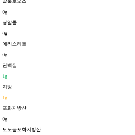
알룰로오스
0
g
당알콜
0
g
에리스리톨
0
g
단백질
1
g
지방
1
g
포화지방산
0
g
모노불포화지방산