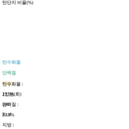
탄단지 비율(%)
탄수화물
단백질
지방
탄수화물
:
1인분(회)
23.5
%
200
단백질
:
Kcal
23.5
%
지방
: