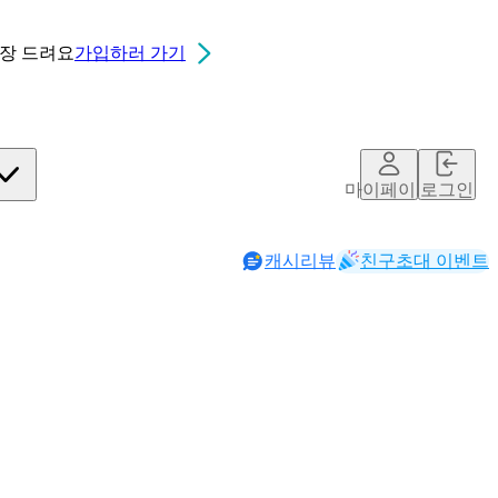
0장
드려요
가입하러 가기
마이페이지
로그인
캐시리뷰
친구초대 이벤트