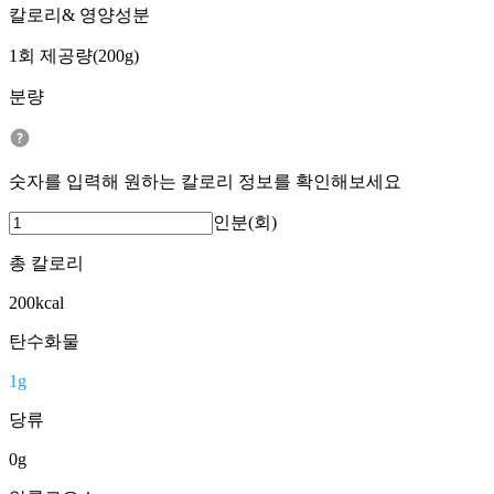
칼로리& 영양성분
1회 제공량(200g)
분량
숫자를 입력해 원하는 칼로리 정보를 확인해보세요
인분(회)
총 칼로리
200
kcal
탄수화물
1
g
당류
0
g