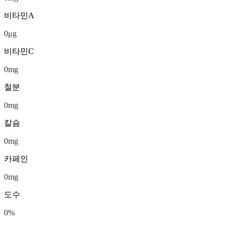
비타민A
0
μg
비타민C
0
mg
철분
0
mg
칼슘
0
mg
카페인
0
mg
도수
0
%