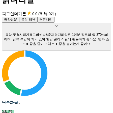
피그인더가든
0.0
(리뷰 0개)
영양성분
음식 리뷰
커뮤니티
요약
무청시래기표고버섯밥&훈제닭다리살은 1인분 칼로리 약 370kcal
이며, 당류 부담이 거의 없어 혈당 관리 식단에 활용하기 좋아요.
밥과 소
스 비중을 줄이고 채소 비중을 높이는게 좋아요.
탄수화물
탄수화물
:
53.1
%
단백질