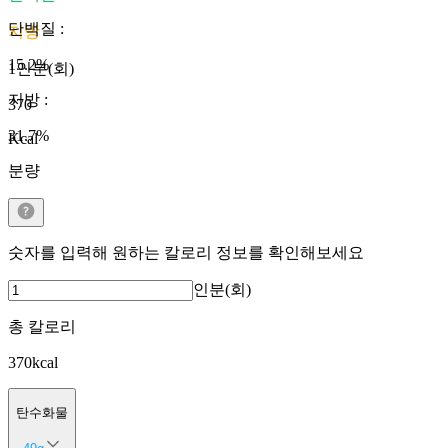
단백질
:
지방
15.2
%
1인분(회)
지방
:
370
31.7
%
Kcal
분량
숫자를 입력해 원하는 칼로리 정보를 확인해보세요
인분(회)
총 칼로리
370
kcal
탄수화물