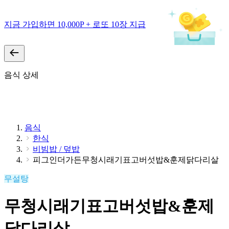
지금 가입하면 10,000P + 로또 10장 지급
음식 상세
음식
한식
비빔밥 / 덮밥
피그인더가든무청시래기표고버섯밥&훈제닭다리살
무설탕
무청시래기표고버섯밥&훈제
닭다리살