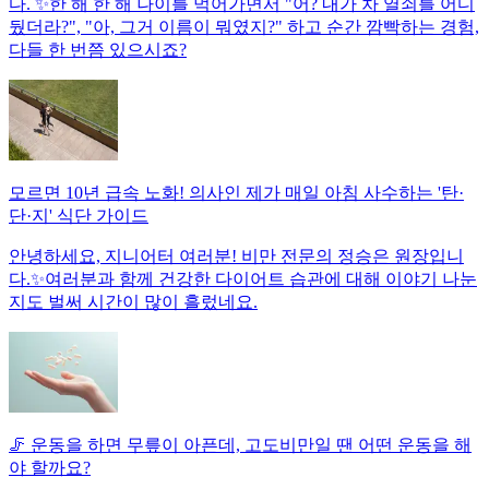
다. ✨한 해 한 해 나이를 먹어가면서 "어? 내가 차 열쇠를 어디
뒀더라?", "아, 그거 이름이 뭐였지?" 하고 순간 깜빡하는 경험,
다들 한 번쯤 있으시죠?
모르면 10년 급속 노화! 의사인 제가 매일 아침 사수하는 '탄·
단·지' 식단 가이드
안녕하세요, 지니어터 여러분! 비만 전문의 정승은 원장입니
다.✨여러분과 함께 건강한 다이어트 습관에 대해 이야기 나눈
지도 벌써 시간이 많이 흘렀네요.
🦵 운동을 하면 무릎이 아픈데, 고도비만일 땐 어떤 운동을 해
야 할까요?