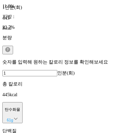
11.8
%
1인분(회)
지방
:
445
32.7
%
Kcal
분량
숫자를 입력해 원하는 칼로리 정보를 확인해보세요
인분(회)
총 칼로리
445
kcal
탄수화물
61
g
단백질