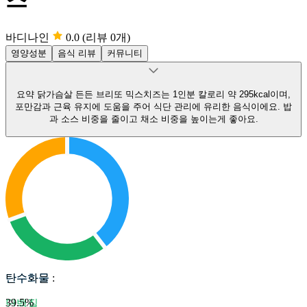
바디나인
0.0
(리뷰 0개)
영양성분
음식 리뷰
커뮤니티
요약
닭가슴살 든든 브리또 믹스치즈는 1인분 칼로리 약 295kcal이며,
포만감과 근육 유지에 도움을 주어 식단 관리에 유리한 음식이에요.
밥
과 소스 비중을 줄이고 채소 비중을 높이는게 좋아요.
탄수화물
탄수화물
:
39.5
%
단백질