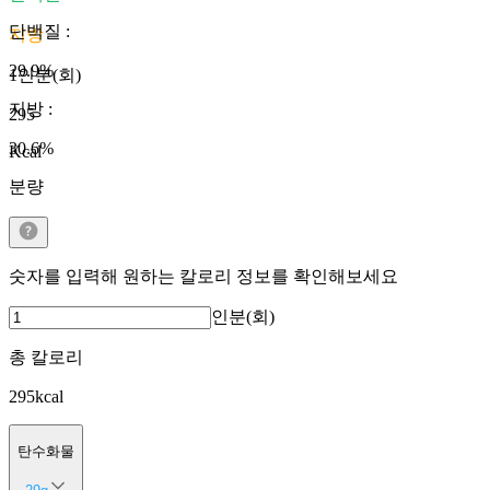
단백질
:
지방
29.9
%
1인분(회)
지방
:
295
30.6
%
Kcal
분량
숫자를 입력해 원하는 칼로리 정보를 확인해보세요
인분(회)
총 칼로리
295
kcal
탄수화물