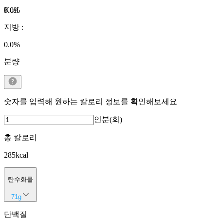
Kcal
0.0
%
지방
:
0.0
%
분량
숫자를 입력해 원하는 칼로리 정보를 확인해보세요
인분(회)
총 칼로리
285
kcal
탄수화물
71
g
단백질