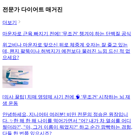
전문가 다이어트 매거진
더보기
마운자로 근육 빠지기 전에! '무조건' 챙겨야 하는 단백질 공식
위고비나 마운자로 맞으신 뒤로 체중계 숫자는 잘 줄고 있는
데, 왠지 팔뚝이나 허벅지가 예전보다 물러진 느낌 드신 적 없
으세요?
[의사 꿀팁] 치매 영양제 사기 전에 🧠 '무조건' 시작하는 뇌 재
생 운동
안녕하세요, 지니어터 여러분! 비만 전문의 정승은 원장입니
다. ✨한 해 한 해 나이를 먹어가면서 "어? 내가 차 열쇠를 어디
뒀더라?", "아, 그거 이름이 뭐였지?" 하고 순간 깜빡하는 경험,
다들 한 번쯤 있으시죠?