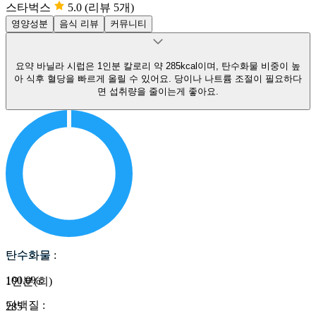
스타벅스
5.0
(리뷰 5개)
영양성분
음식 리뷰
커뮤니티
요약
바닐라 시럽은 1인분 칼로리 약 285kcal이며, 탄수화물 비중이 높
아 식후 혈당을 빠르게 올릴 수 있어요.
당이나 나트륨 조절이 필요하다
면 섭취량을 줄이는게 좋아요.
탄수화물
탄수화물
:
100.0
%
1인분(회)
단백질
:
285