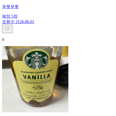
푸릇푸릇
평점
5
점
조회수
21
26.06.01
0