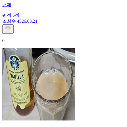
낸데
평점
5
점
조회수
45
26.03.21
0