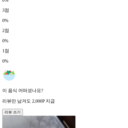
0
%
3
점
0
%
2
점
0
%
1
점
0
%
이 음식 어떠셨나요?
리뷰만 남겨도
2,000
P
지급
리뷰 쓰기