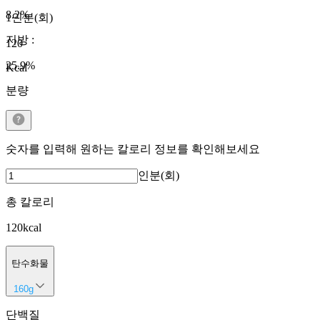
8.2
%
1인분(회)
지방
:
120
25.9
%
Kcal
분량
숫자를 입력해 원하는 칼로리 정보를 확인해보세요
인분(회)
총 칼로리
120
kcal
탄수화물
160
g
단백질