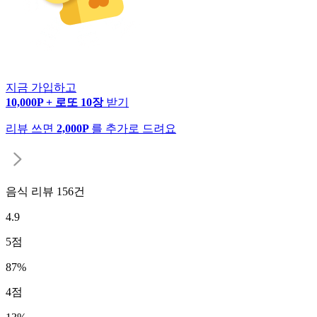
지금 가입하고
10,000P + 로또 10장
받기
리뷰 쓰면
2,000P
를 추가로 드려요
음식 리뷰
156
건
4.9
5
점
87
%
4
점