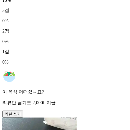
13
%
3
점
0
%
2
점
0
%
1
점
0
%
이 음식 어떠셨나요?
리뷰만 남겨도
2,000
P
지급
리뷰 쓰기