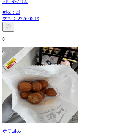
지니9977123
평점
5
점
조회수
27
26.06.19
0
호두과자