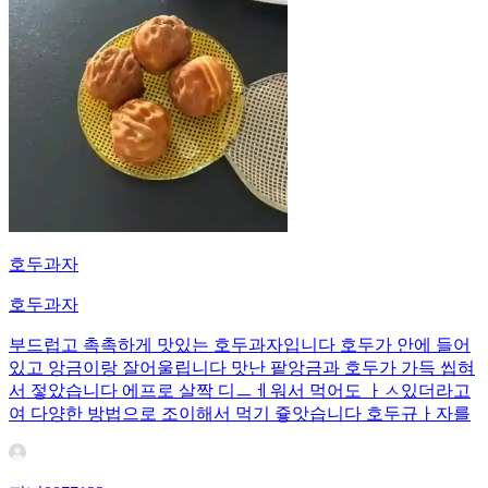
호두과자
호두과자
부드럽고 촉촉하게 맛있는 호두과자입니다 호두가 안에 들어
있고 앙금이랑 잘어울립니다 맛난 팥앙금과 호두가 가득 씹혀
서 젛았습니다 에프로 살짝 디ㅡㅔ워서 먹어도 ㅏㅅ있더라고
여 다양한 방법으로 조이해서 먹기 즇앗습니다 호두규ㅏ자를