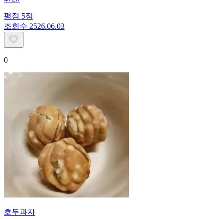
평점
5
점
조회수
25
26.06.03
0
호두과자