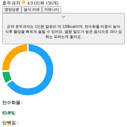
호두과자
4.9
(리뷰 156개)
영양성분
음식 리뷰
커뮤니티
요약
호두과자는 1인분 칼로리 약 120kcal이며, 탄수화물 비중이 높아
식후 혈당을 빠르게 올릴 수 있어요.
열량 밀도가 높은 음식으로 과다 섭
취는 피하는게 좋아요.
탄수화물
탄수화물
:
65.8
%
단백질
단백질
:
지방