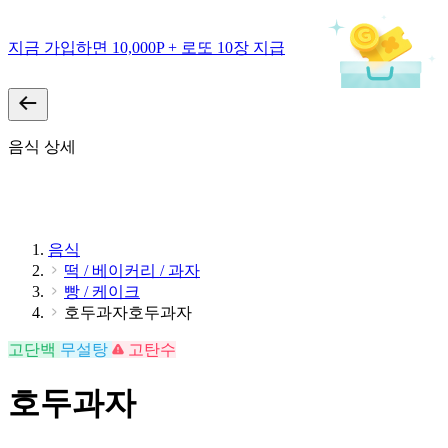
지금 가입하면 10,000P + 로또 10장 지급
음식 상세
음식
떡 / 베이커리 / 과자
빵 / 케이크
호두과자호두과자
고단백
무설탕
고탄수
호두과자