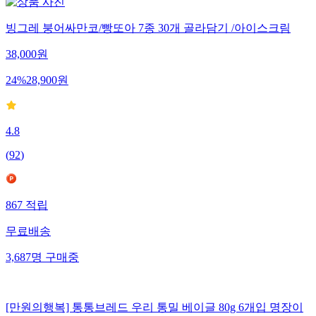
빙그레 붕어싸만코/빵또아 7종 30개 골라담기 /아이스크림
38,000
원
24
%
28,900
원
4.8
(
92
)
867
적립
무료배송
3,687
명
구매중
[만원의행복] 통통브레드 우리 통밀 베이글 80g 6개입 명장이