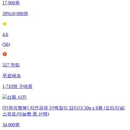
17,900
원
39
%
10,900
원
4.6
(
56
)
327
적립
무료배송
1,710
명
구매중
[만원의행복] 자연공유 단백질이 답이다 50g x 6봉 (오리지널/
스위트/마늘빵 중 선택)
34,000
원