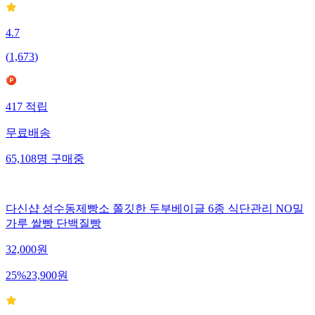
4.7
(
1,673
)
417
적립
무료배송
65,108
명
구매중
다신샵 성수동제빵소 쫄깃한 두부베이글 6종 식단관리 NO밀
가루 쌀빵 단백질빵
32,000
원
25
%
23,900
원