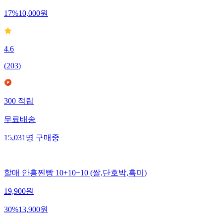
17
%
10,000
원
4.6
(
203
)
300
적립
무료배송
15,031
명
구매중
할매 안흥찐빵 10+10+10 (쌀,단호박,흑미)
19,900
원
30
%
13,900
원