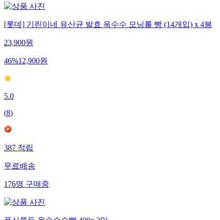
[롯데] 기린이네 유산균 발효 옥수수 모닝롤 빵 (14개입) x 4봉
23,900
원
46
%
12,900
원
5.0
(
8
)
387
적립
무료배송
176
명
구매중