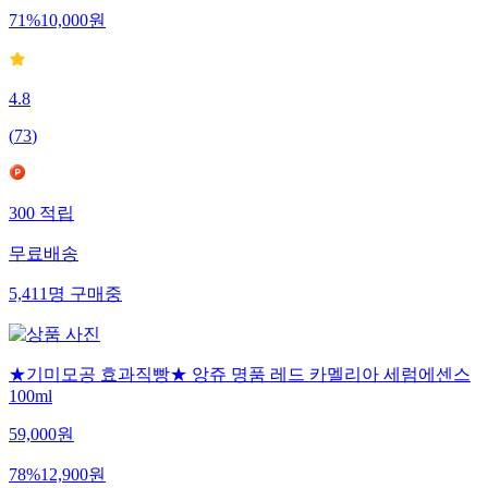
71
%
10,000
원
4.8
(
73
)
300
적립
무료배송
5,411
명
구매중
★기미모공 효과직빵★ 앙쥬 명품 레드 카멜리아 세럼에센스
100ml
59,000
원
78
%
12,900
원