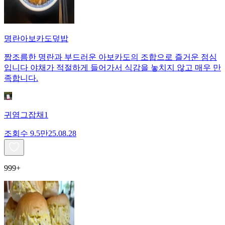
명란아보카도덮밥
짭조름한 명란과 부드러운 아보카도의 조합으로 즐거운 점심
입니다 야채가 적절하게 들어가서 식감을 놓치지 않고 매우 만
족합니다.
귀염그잡채1
조회수
9.5만
25.08.28
999+