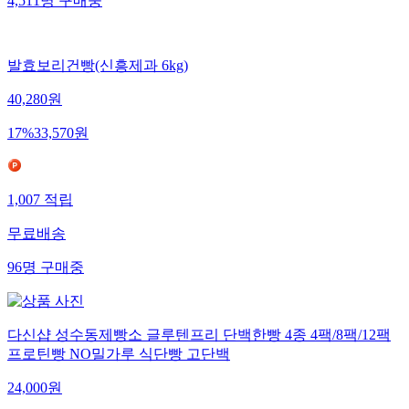
4,511
명
구매중
발효보리건빵(신흥제과 6kg)
40,280
원
17
%
33,570
원
1,007
적립
무료배송
96
명
구매중
다신샵 성수동제빵소 글루텐프리 단백한빵 4종 4팩/8팩/12팩
프로틴빵 NO밀가루 식단빵 고단백
24,000
원