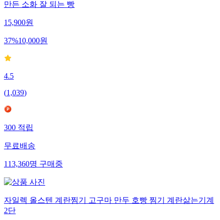
만든 소화 잘 되는 빵
15,900
원
37
%
10,000
원
4.5
(
1,039
)
300
적립
무료배송
113,360
명
구매중
자일렉 올스텐 계란찜기 고구마 만두 호빵 찜기 계란삶는기계
2단