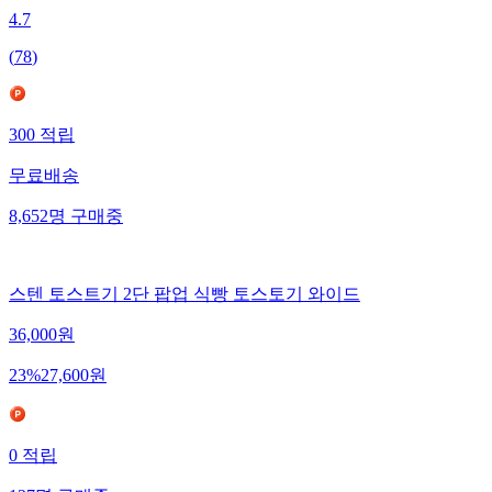
4.7
(
78
)
300
적립
무료배송
8,652
명
구매중
스텐 토스트기 2단 팝업 식빵 토스토기 와이드
36,000
원
23
%
27,600
원
0
적립