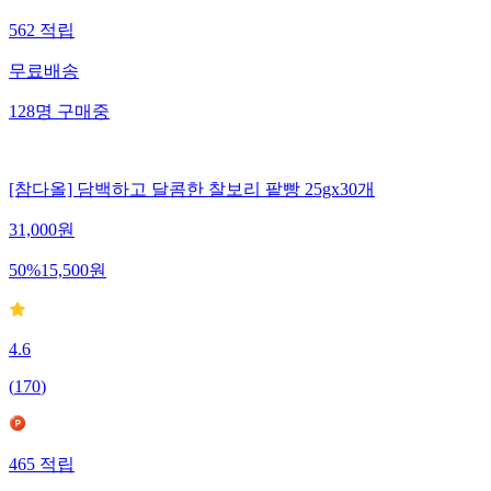
562
적립
무료배송
128
명
구매중
[참다올] 담백하고 달콤한 찰보리 팥빵 25gx30개
31,000
원
50
%
15,500
원
4.6
(
170
)
465
적립