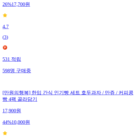
26
%
17,700
원
4.7
(
3
)
531
적립
598
명
구매중
[만원의행복] 한입 간식 인기빵 세트 호두과자 / 만쥬 / 커피콩
빵 4팩 골라담기
17,900
원
44
%
10,000
원