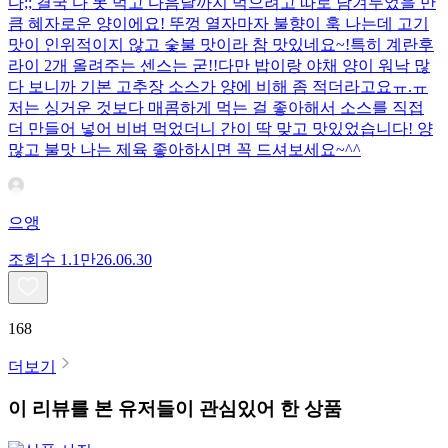
다;; 결국 다 못 먹고 다음날까지 먹으려고 따로 남겨두었을 만
큼 혜자로운 양이에요! 뚜껑 열자마자 불향이 훅 나는데 고기
맛이 인위적이지 않고 숯불 맛이라 참 맛있네요~!특히 계란후
라이 2개 올려주는 센스는 굳!! ​다만 밥이랑 야채 양이 워낙 많
다 보니까 기본 고추장 소스가 양에 비해 좀 적더라고요ㅠ.ㅠ
저는 싱거운 것보다 매콤하게 먹는 걸 좋아해서 소스를 직접
더 만들어 넣어 비벼 먹었더니 간이 딱 맞고 맛있었습니다! 양
많고 불맛 나는 제육 좋아하시면 꼭 드셔보세요~^^
으앵
조회수
1.1만
26.06.30
168
더보기
이 리뷰를 본 유저들이 관심있어 한 상품