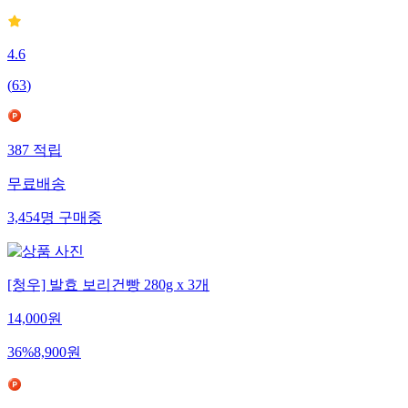
4.6
(
63
)
387
적립
무료배송
3,454
명
구매중
[청우] 발효 보리건빵 280g x 3개
14,000
원
36
%
8,900
원