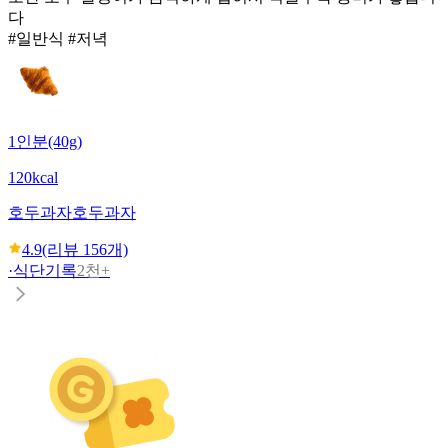
다
#일반식 #저녁
1인분(40g)
120kcal
호두과자
호두과자
4.9
(리뷰
156
개)
·
식단기록
2천+