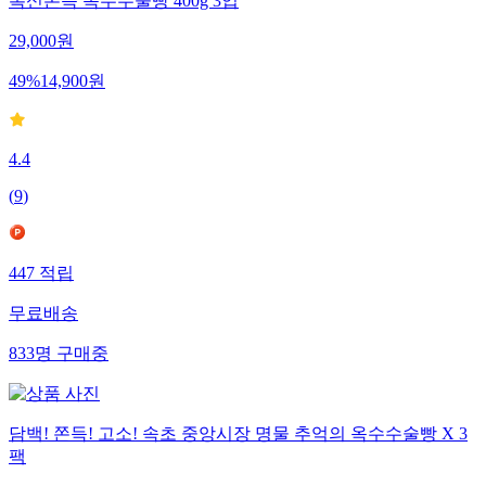
폭신쫀득 옥수수술빵 400g 3입
29,000
원
49
%
14,900
원
4.4
(
9
)
447
적립
무료배송
833
명
구매중
담백! 쫀득! 고소! 속초 중앙시장 명물 추억의 옥수수술빵 X 3
팩