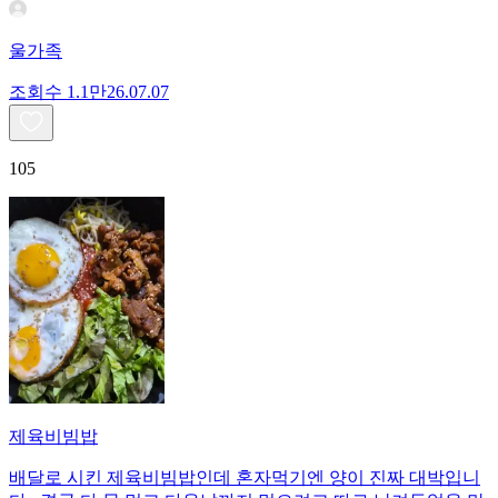
울가족
조회수
1.1만
26.07.07
105
제육비빔밥
배달로 시킨 제육비빔밥인데 혼자먹기엔 양이 진짜 대박입니