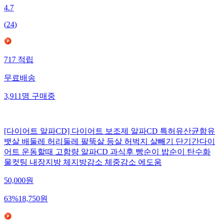
4.7
(
24
)
717
적립
무료배송
3,911
명
구매중
[다이어트 알파CD] 다이어트 보조제 알파CD 특허유산균함유
뱃살 배둘레 허리둘레 팔뚝살 등살 허벅지 살빼기 단기간다이
어트 운동할때 고함량 알파CD 과식후 빵순이 밥순이 탄수화
물컷팅 내장지방 체지방감소 체중감소 에도움
50,000
원
63
%
18,750
원