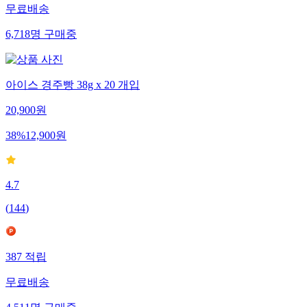
무료배송
6,718
명
구매중
아이스 경주빵 38g x 20 개입
20,900
원
38
%
12,900
원
4.7
(
144
)
387
적립
무료배송