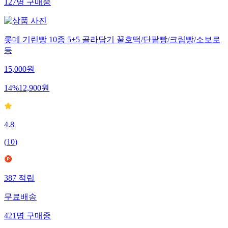
127
명
구매중
롯데 기린빵 10종 5+5 골라담기 꿀호떡/단팥빵/크림빵/소보로
등
15,000
원
14
%
12,900
원
4.8
(
10
)
387
적립
무료배송
421
명
구매중