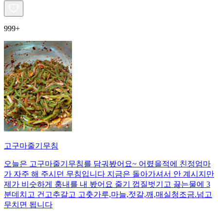
999+
고구마줄기무침
오늘은 고구마줄기무침를 담궈봤어요~ 어렸을적에 친정엄마
가 자주 해 주시던 무침입니다 지금은 돌아가셔서 안 계시지만
제가 비슷하게 훙내를 내 봤어요 줄기 껍질벗기고 끓는물에 3
분데치고 건고추갈고 고춧가루,마늘,젓갈,깨,매실청조금.넘고
무치면 됩니다