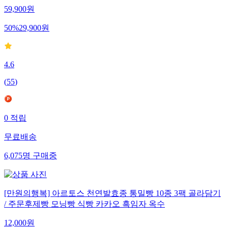
59,900
원
50
%
29,900
원
4.6
(
55
)
0
적립
무료배송
6,075
명
구매중
[만원의행복] 아르토스 천연발효종 통밀빵 10종 3팩 골라담기
/ 주문후제빵 모닝빵 식빵 카카오 흑임자 옥수
12,000
원