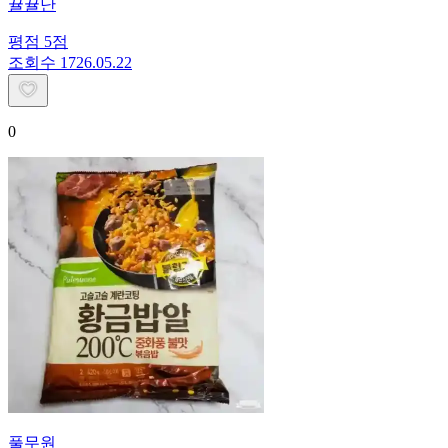
뀰뀰난
평점
5
점
조회수
17
26.05.22
0
풀무원