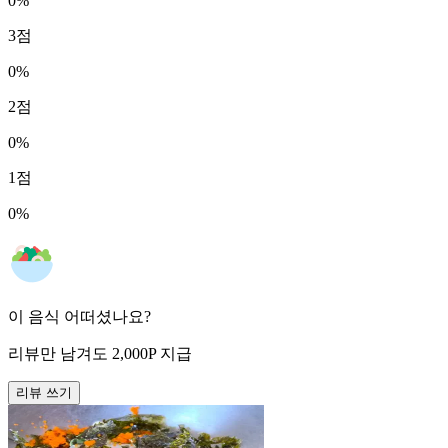
0
%
3
점
0
%
2
점
0
%
1
점
0
%
이 음식 어떠셨나요?
리뷰만 남겨도
2,000
P
지급
리뷰 쓰기