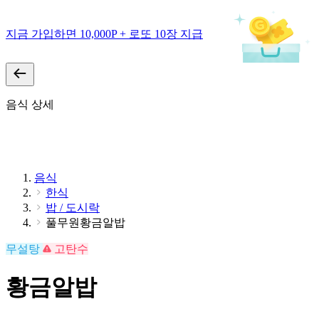
지금 가입하면 10,000P + 로또 10장 지급
음식 상세
음식
한식
밥 / 도시락
풀무원황금알밥
무설탕
고탄수
황금알밥