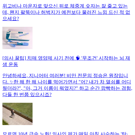
위고비나 마운자로 맞으신 뒤로 체중계 숫자는 잘 줄고 있는
데, 왠지 팔뚝이나 허벅지가 예전보다 물러진 느낌 드신 적 없
으세요?
[의사 꿀팁] 치매 영양제 사기 전에 🧠 '무조건' 시작하는 뇌 재
생 운동
안녕하세요, 지니어터 여러분! 비만 전문의 정승은 원장입니
다. ✨한 해 한 해 나이를 먹어가면서 "어? 내가 차 열쇠를 어디
뒀더라?", "아, 그거 이름이 뭐였지?" 하고 순간 깜빡하는 경험,
다들 한 번쯤 있으시죠?
모르면 10년 급속 노화! 의사인 제가 매일 아침 사수하는 '탄·