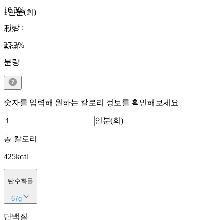
10.3
%
1인분(회)
지방
:
425
27.3
%
Kcal
분량
숫자를 입력해 원하는 칼로리 정보를 확인해보세요
인분(회)
총 칼로리
425
kcal
탄수화물
67
g
단백질