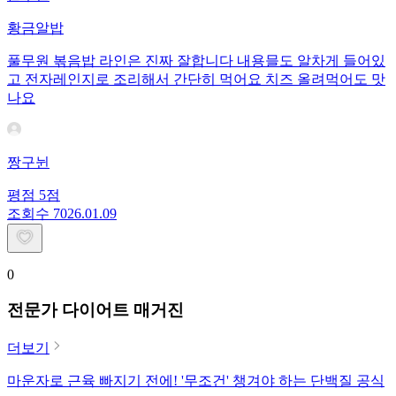
황금알밥
풀무원 볶음밥 라인은 진짜 잘합니다 내용믈도 알차게 들어있
고 전자레인지로 조리해서 간단히 먹어요 치즈 올려먹어도 맛
나요
짱구뉜
평점
5
점
조회수
70
26.01.09
0
전문가 다이어트 매거진
더보기
마운자로 근육 빠지기 전에! '무조건' 챙겨야 하는 단백질 공식