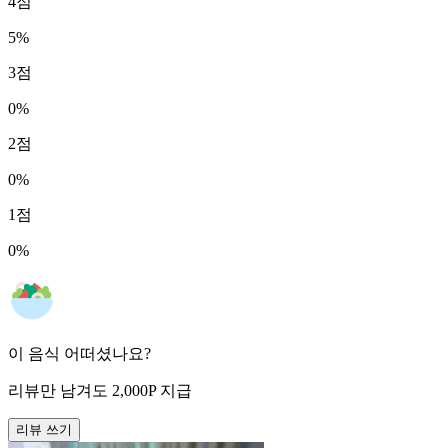
4
점
5
%
3
점
0
%
2
점
0
%
1
점
0
%
이 음식 어떠셨나요?
리뷰만 남겨도
2,000
P
지급
리뷰 쓰기