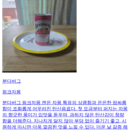
분다버그
핑크자몽
분다버그 핑크자몽 캔은 자몽 특유의 상큼함과 은은한 쌉싸름
함이 조화롭게 어우러진 탄산음료다. 첫 모금부터 퍼지는 자몽
의 향긋한 풍미가 입맛을 돋우며, 과하지 않은 탄산감이 청량
함을 더해준다. 지나치게 달지 않아 부담 없이 즐기기 좋고, 시
원하게 마시면 더욱 깔끔한 맛을 느낄 수 있다. 더운 날 갈증 해