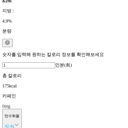
Kcal
2.2
%
지방
:
4.9
%
분량
숫자를 입력해 원하는 칼로리 정보를 확인해보세요
인분(회)
총 칼로리
175
kcal
카페인
0
mg
탄수화물
42.4
g