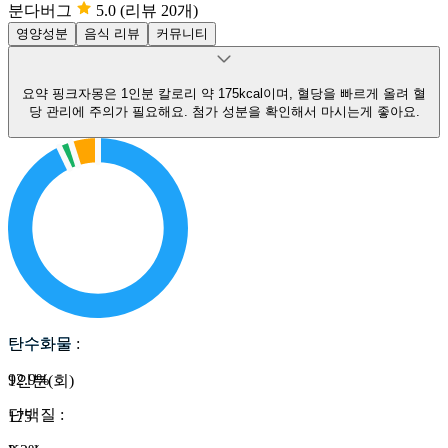
분다버그
5.0
(리뷰 20개)
영양성분
음식 리뷰
커뮤니티
요약
핑크자몽은 1인분 칼로리 약 175kcal이며, 혈당을 빠르게 올려 혈
당 관리에 주의가 필요해요.
첨가 성분을 확인해서 마시는게 좋아요.
탄수화물
탄수화물
:
92.9
%
1인분(회)
단백질
:
175