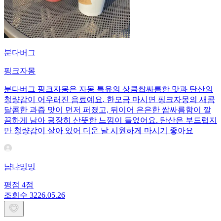
분다버그
핑크자몽
분다버그 핑크자몽은 자몽 특유의 상큼쌉싸름한 맛과 탄산의
청량감이 어우러진 음료예요. 한모금 마시면 핑크자몽의 새콤
달콤한 과즙 맛이 먼저 퍼졌고, 뒤이어 은은한 쌉싸름함이 깔
끔하게 남아 굉장히 산뜻한 느낌이 들었어요. 탄산은 부드럽지
만 청량감이 살아 있어 더운 날 시원하게 마시기 좋아요
냠냐밍밍
평점
4
점
조회수
32
26.05.26