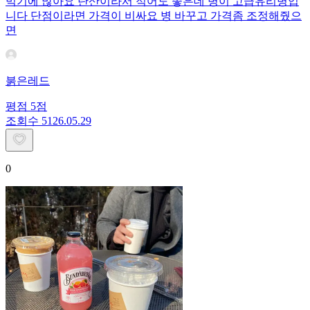
먹기에 많아요 탄산이라서 적어도 좋은데 병이 고급유리병입
니다 단점이라면 가격이 비싸요 병 바꾸고 가격좀 조정해줬으
면
붉은레드
평점
5
점
조회수
51
26.05.29
0