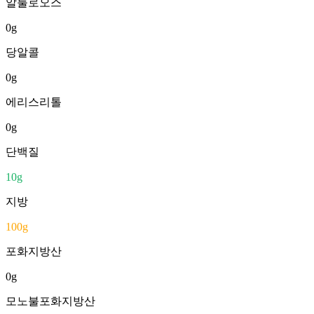
알룰로오스
0
g
당알콜
0
g
에리스리톨
0
g
단백질
10
g
지방
100
g
포화지방산
0
g
모노불포화지방산