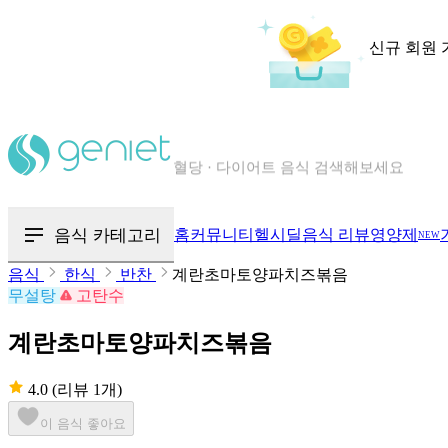
신규 회원 
칼로리와 영양성분을 검색해보세요
혈당 · 다이어트 음식 검색해보세요
음식 카테고리
홈
커뮤니티
헬시딜
음식 리뷰
영양제
NEW
음식 · 영양제 리뷰를 찾아보세요
음식
한식
반찬
계란초마토양파치즈볶음
무설탕
고탄수
계란초마토양파치즈볶음
4.0
(리뷰 1개)
이 음식 좋아요