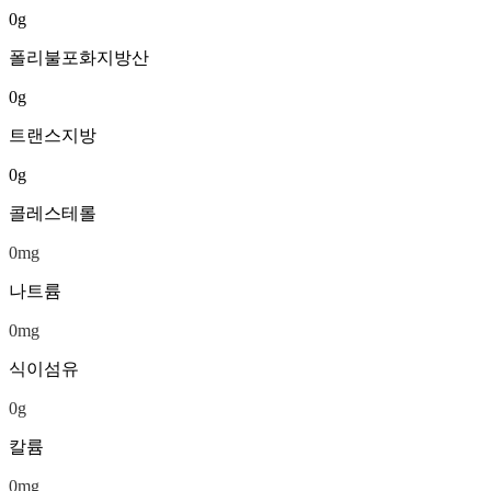
0
g
폴리불포화지방산
0
g
트랜스지방
0
g
콜레스테롤
0
mg
나트륨
0
mg
식이섬유
0
g
칼륨
0
mg