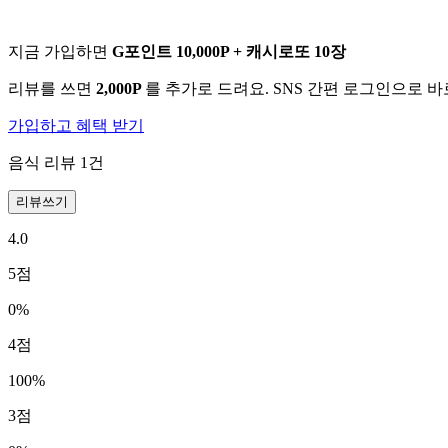
지금 가입하면
G포인트 10,000P + 캐시로또 10장
리뷰를 쓰면
2,000P
를 추가로 드려요. SNS 간편 로그인으로 
가입하고 혜택 받기
음식 리뷰
1
건
리뷰쓰기
4.0
5
점
0
%
4
점
100
%
3
점