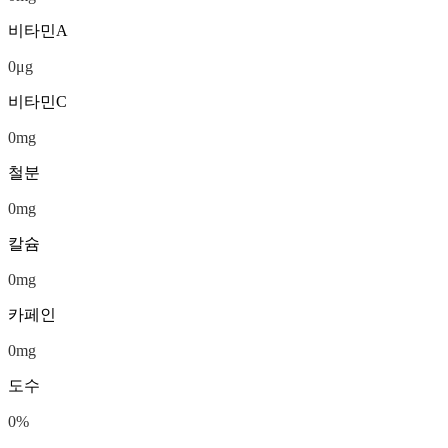
비타민A
0
μg
비타민C
0
mg
철분
0
mg
칼슘
0
mg
카페인
0
mg
도수
0
%