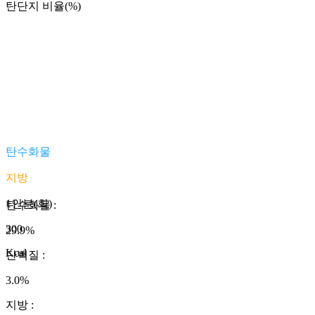
탄단지 비율(%)
탄수화물
지방
1인분(회)
탄수화물
:
300
29.9
%
Kcal
단백질
:
3.0
%
지방
: