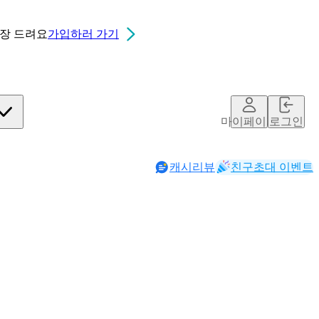
0장
드려요
가입하러 가기
마이페이지
로그인
캐시리뷰
친구초대 이벤트