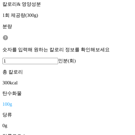
칼로리& 영양성분
1회 제공량(300g)
분량
숫자를 입력해 원하는 칼로리 정보를 확인해보세요
인분(회)
총 칼로리
300
kcal
탄수화물
100
g
당류
0
g