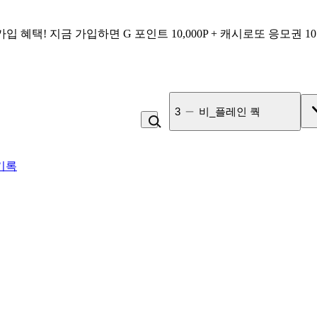
가입 혜택!
지금 가입하면
G 포인트 10,000P + 캐시로또 응모권 1
4
미각제빵소 더블스콘
기록