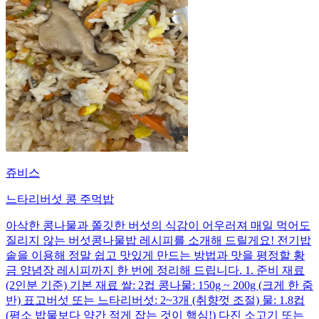
쥬비스
느타리버섯 콩 주먹밥
아삭한 콩나물과 쫄깃한 버섯의 식감이 어우러져 매일 먹어도
질리지 않는 버섯콩나물밥 레시피를 소개해 드릴게요! 전기밥
솥을 이용해 정말 쉽고 맛있게 만드는 방법과 맛을 평정할 황
금 양념장 레시피까지 한 번에 정리해 드립니다. 1. 준비 재료
(2인분 기준) 기본 재료 쌀: 2컵 콩나물: 150g ~ 200g (크게 한 줌
반) 표고버섯 또는 느타리버섯: 2~3개 (취향껏 조절) 물: 1.8컵
(평소 밥물보다 약간 적게 잡는 것이 핵심!) 다진 소고기 또는