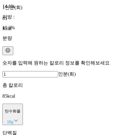
14.1
%
1인분(회)
지방
:
85
10.6
%
Kcal
분량
숫자를 입력해 원하는 칼로리 정보를 확인해보세요
인분(회)
총 칼로리
85
kcal
탄수화물
16
g
단백질