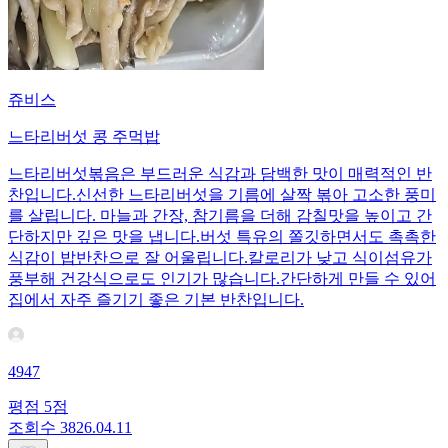
쥬비스
느타리버섯 콩 주먹밥
느타리버섯볶음은 부드러운 식감과 담백한 맛이 매력적인 반
찬입니다.신선한 느타리버섯을 기름에 살짝 볶아 고소한 풍미
를 살립니다. 마늘과 간장, 참기름을 더해 감칠맛을 높이고 간
단하지만 깊은 맛을 냅니다.버섯 특유의 쫄깃하면서도 촉촉한
식감이 밥반찬으로 잘 어울립니다.칼로리가 낮고 식이섬유가
풍부해 건강식으로도 인기가 많습니다.간단하게 만들 수 있어
집에서 자주 즐기기 좋은 기본 반찬입니다.
4947
평점
5
점
조회수
38
26.04.11