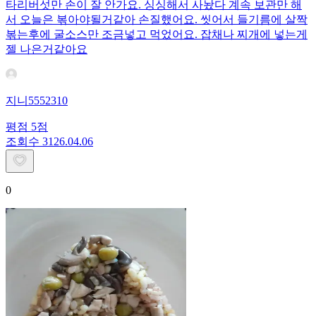
타리버섯만 손이 잘 안가요. 싱싱해서 사놨다 계속 보관만 해
서 오늘은 볶아야될거같아 손질했어요. 씻어서 들기름에 살짝
볶는후에 굴소스만 조금넣고 먹었어요. 잡채나 찌개에 넣는게
젤 나은거같아요
지니5552310
평점
5
점
조회수
31
26.04.06
0