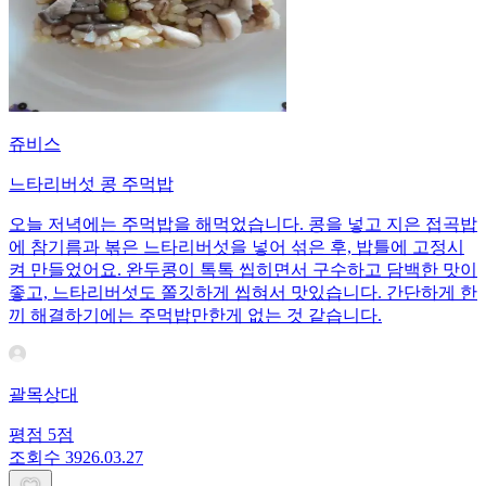
쥬비스
느타리버섯 콩 주먹밥
오늘 저녁에는 주먹밥을 해먹었습니다. 콩을 넣고 지은 접곡밥
에 참기름과 볶은 느타리버섯을 넣어 섞은 후, 밥틀에 고정시
켜 만들었어요. 완두콩이 톡톡 씹히면서 구수하고 담백한 맛이
좋고, 느타리버섯도 쫄깃하게 씹혀서 맛있습니다. 간단하게 한
끼 해결하기에는 주먹밥만한게 없는 것 같습니다.
괄목상대
평점
5
점
조회수
39
26.03.27