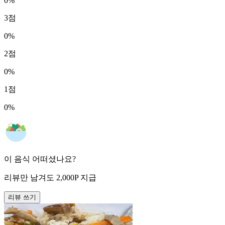
0
%
3
점
0
%
2
점
0
%
1
점
0
%
이 음식 어떠셨나요?
리뷰만 남겨도
2,000
P
지급
리뷰 쓰기