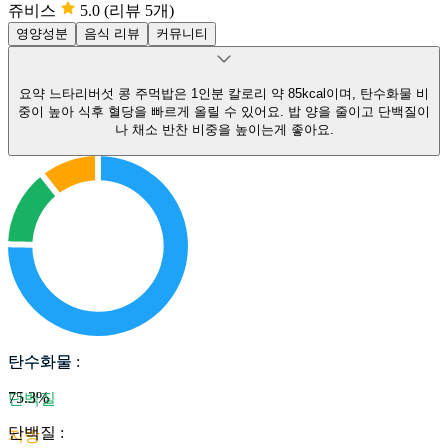
쥬비스
5.0
(리뷰 5개)
영양성분
음식 리뷰
커뮤니티
요약
느타리버섯 콩 주먹밥은 1인분 칼로리 약 85kcal이며, 탄수화물 비
중이 높아 식후 혈당을 빠르게 올릴 수 있어요.
밥 양을 줄이고 단백질이
나 채소 반찬 비중을 높이는게 좋아요.
탄수화물
탄수화물
:
75.3
%
단백질
단백질
:
지방