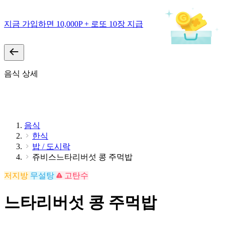
지금 가입하면 10,000P + 로또 10장 지급
음식 상세
음식
한식
밥 / 도시락
쥬비스느타리버섯 콩 주먹밥
저지방
무설탕
고탄수
느타리버섯 콩 주먹밥