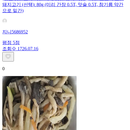
돼지고기 (선택): 80g (미리 간장 0.5T, 맛술 0.5T, 참기름 약간
으로 밑간)
지니5686952
평점
5
점
조회수
17
26.07.16
0