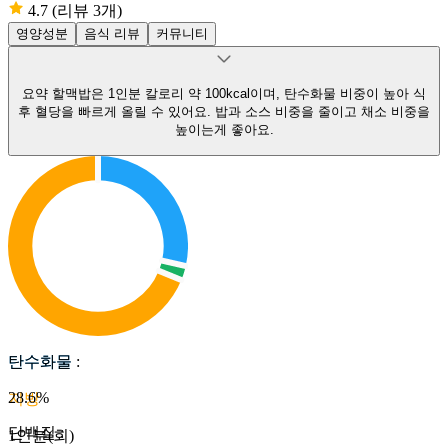
4.7
(리뷰 3개)
영양성분
음식 리뷰
커뮤니티
요약
할맥밥은 1인분 칼로리 약 100kcal이며, 탄수화물 비중이 높아 식
후 혈당을 빠르게 올릴 수 있어요.
밥과 소스 비중을 줄이고 채소 비중을
높이는게 좋아요.
탄수화물
탄수화물
:
28.6
%
지방
단백질
:
1인분(회)