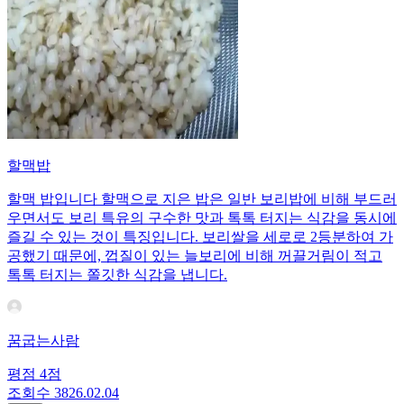
할맥밥
할맥 밥입니다 할맥으로 지은 밥은 일반 보리밥에 비해 부드러
우면서도 보리 특유의 구수한 맛과 톡톡 터지는 식감을 동시에
즐길 수 있는 것이 특징입니다. 보리쌀을 세로로 2등분하여 가
공했기 때문에, 껍질이 있는 늘보리에 비해 꺼끌거림이 적고
톡톡 터지는 쫄깃한 식감을 냅니다.
꿈굽는사람
평점
4
점
조회수
38
26.02.04