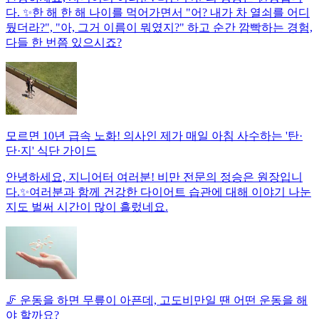
다. ✨한 해 한 해 나이를 먹어가면서 "어? 내가 차 열쇠를 어디
뒀더라?", "아, 그거 이름이 뭐였지?" 하고 순간 깜빡하는 경험,
다들 한 번쯤 있으시죠?
모르면 10년 급속 노화! 의사인 제가 매일 아침 사수하는 '탄·
단·지' 식단 가이드
안녕하세요, 지니어터 여러분! 비만 전문의 정승은 원장입니
다.✨여러분과 함께 건강한 다이어트 습관에 대해 이야기 나눈
지도 벌써 시간이 많이 흘렀네요.
🦵 운동을 하면 무릎이 아픈데, 고도비만일 땐 어떤 운동을 해
야 할까요?