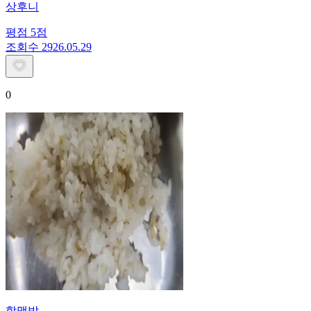
상후니
평점
5
점
조회수
29
26.05.29
0
할맥밥