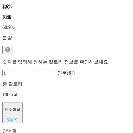
2.6
%
100
지방
:
Kcal
68.9
%
분량
숫자를 입력해 원하는 칼로리 정보를 확인해보세요
인분(회)
총 칼로리
100
kcal
탄수화물
56
g
단백질