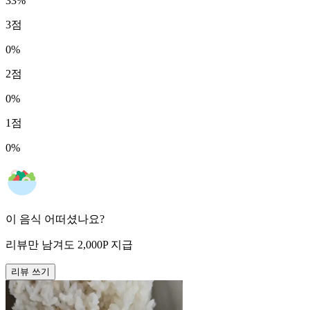
33
%
3
점
0
%
2
점
0
%
1
점
0
%
이 음식 어떠셨나요?
리뷰만 남겨도
2,000
P
지급
리뷰 쓰기