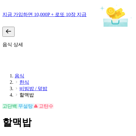
지금 가입하면 10,000P + 로또 10장 지급
음식 상세
음식
한식
비빔밥 / 덮밥
할맥밥
고단백
무설탕
고탄수
할맥밥