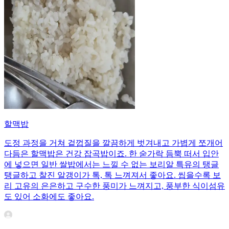
할맥밥
도정 과정을 거쳐 겉껍질을 깔끔하게 벗겨내고 가볍게 쪼개어
다듬은 할맥밥은 건강 잡곡밥이죠. 한 숟가락 듬뿍 떠서 입안
에 넣으면 일반 쌀밥에서는 느낄 수 없는 보리알 특유의 탱글
탱글하고 찰진 알갱이가 톡, 톡 느껴져서 좋아요. 씹을수록 보
리 고유의 은은하고 구수한 풍미가 느껴지고, 풍부한 식이섬유
도 있어 소화에도 좋아요.