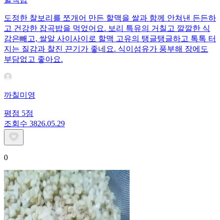
도정한 찰보리를 쪼개어 만든 할맥을 쌀과 함께 안쳐낸 든든하
고 건강한 잡곡밥을 먹었어요. 보리 특유의 거칠고 깔깔한 식
감은빼고, 쌀알 사이사이로 할맥 고유의 탱글탱글하고 톡톡 터
지는 질감과 찰진 끈기가 좋네요. 식이섬유가 풍부해 장에도
부담없고 좋아요.
까칠미영
평점
5
점
조회수
38
26.05.29
0