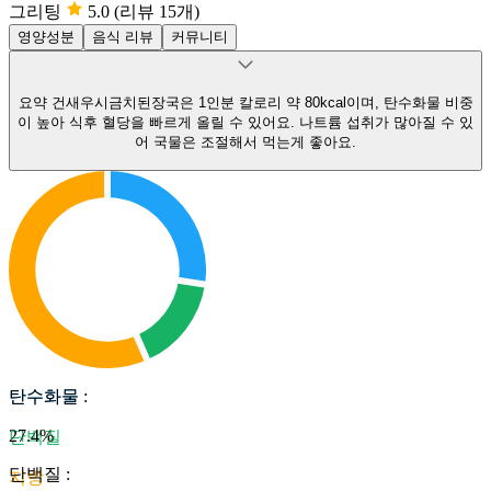
그리팅
5.0
(리뷰 15개)
영양성분
음식 리뷰
커뮤니티
요약
건새우시금치된장국은 1인분 칼로리 약 80kcal이며, 탄수화물 비중
이 높아 식후 혈당을 빠르게 올릴 수 있어요.
나트륨 섭취가 많아질 수 있
어 국물은 조절해서 먹는게 좋아요.
탄수화물
탄수화물
:
27.4
%
단백질
단백질
:
지방