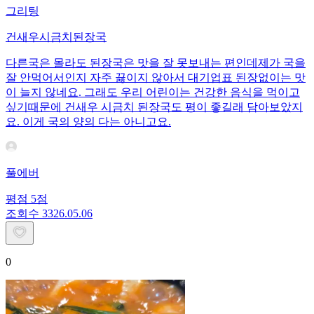
그리팅
건새우시금치된장국
다른국은 몰라도 된장국은 맛을 잘 못보내는 편인데제가 국을
잘 안먹어서인지 자주 끓이지 않아서 대기업표 된장없이는 맛
이 늘지 않네요. 그래도 우리 어린이는 건강한 음식을 먹이고
싶기때문에 건새우 시금치 된장국도 평이 좋길래 담아보았지
요. 이게 국의 양의 다는 아니고요.
풀에버
평점
5
점
조회수
33
26.05.06
0