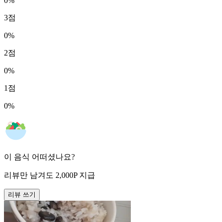
0
%
3
점
0
%
2
점
0
%
1
점
0
%
이 음식 어떠셨나요?
리뷰만 남겨도
2,000
P
지급
리뷰 쓰기