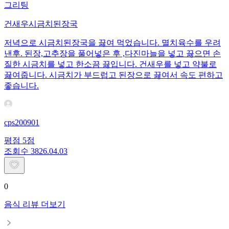
그리팅
건새우시금치된장국
저녁으로 시금치된장국을 끓여 먹었습니다. 멸치육수를 우려
낸후. 된장,고추장을 풀어넣은 후 ,다진마늘을 넣고 끓으면 손
질한 시금치를 넣고 한소끔 끓입니다. 건새우를 넣고 약불로
끓여줍니다. 시금치가 부드럽고 된장으로 끓여서 속도 편하고
좋습니다.
cps200901
평점
5
점
조회수
38
26.04.03
0
음식 리뷰 더보기