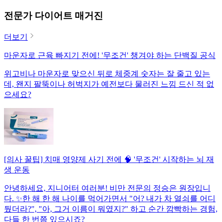
전문가 다이어트 매거진
더보기
마운자로 근육 빠지기 전에! '무조건' 챙겨야 하는 단백질 공식
위고비나 마운자로 맞으신 뒤로 체중계 숫자는 잘 줄고 있는
데, 왠지 팔뚝이나 허벅지가 예전보다 물러진 느낌 드신 적 없
으세요?
[의사 꿀팁] 치매 영양제 사기 전에 🧠 '무조건' 시작하는 뇌 재
생 운동
안녕하세요, 지니어터 여러분! 비만 전문의 정승은 원장입니
다. ✨한 해 한 해 나이를 먹어가면서 "어? 내가 차 열쇠를 어디
뒀더라?", "아, 그거 이름이 뭐였지?" 하고 순간 깜빡하는 경험,
다들 한 번쯤 있으시죠?