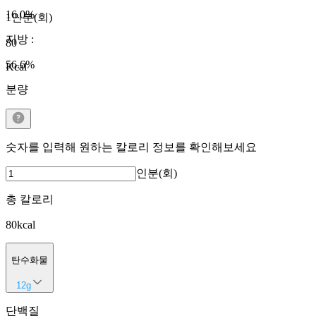
16.0
%
1인분(회)
지방
:
80
56.6
%
Kcal
분량
숫자를 입력해 원하는 칼로리 정보를 확인해보세요
인분(회)
총 칼로리
80
kcal
탄수화물
12
g
단백질