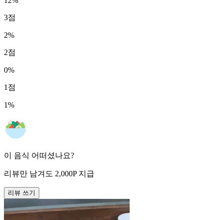
12
%
3
점
2
%
2
점
0
%
1
점
1
%
이 음식 어떠셨나요?
리뷰만 남겨도
2,000
P
지급
리뷰 쓰기