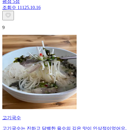
평점
5
점
조회수
111
25.10.16
9
고기국수
고기국수는 진하고 담백한 육수의 깊은 맛이 인상적이었어요.