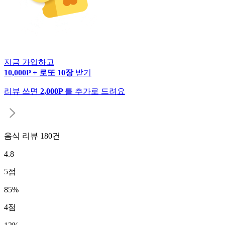
지금 가입하고
10,000P + 로또 10장
받기
리뷰 쓰면
2,000P
를 추가로 드려요
음식 리뷰
180
건
4.8
5
점
85
%
4
점