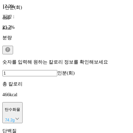
12.2
%
1인분(회)
지방
:
466
23.7
%
Kcal
분량
숫자를 입력해 원하는 칼로리 정보를 확인해보세요
인분(회)
총 칼로리
466
kcal
탄수화물
74.2
g
단백질