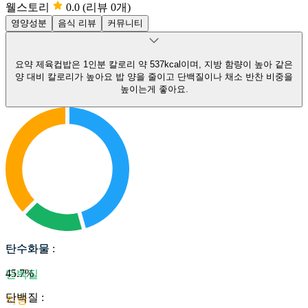
웰스토리
0.0
(리뷰 0개)
영양성분
음식 리뷰
커뮤니티
요약
제육컵밥은 1인분 칼로리 약 537kcal이며, 지방 함량이 높아 같은
양 대비 칼로리가 높아요
밥 양을 줄이고 단백질이나 채소 반찬 비중을
높이는게 좋아요.
탄수화물
탄수화물
:
45.7
%
단백질
단백질
:
지방