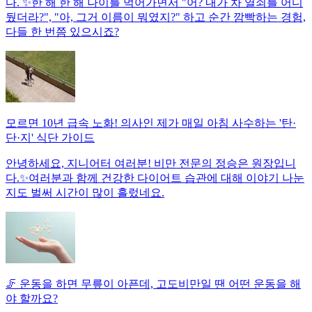
다. ✨한 해 한 해 나이를 먹어가면서 "어? 내가 차 열쇠를 어디
뒀더라?", "아, 그거 이름이 뭐였지?" 하고 순간 깜빡하는 경험,
다들 한 번쯤 있으시죠?
모르면 10년 급속 노화! 의사인 제가 매일 아침 사수하는 '탄·
단·지' 식단 가이드
안녕하세요, 지니어터 여러분! 비만 전문의 정승은 원장입니
다.✨여러분과 함께 건강한 다이어트 습관에 대해 이야기 나눈
지도 벌써 시간이 많이 흘렀네요.
🦵 운동을 하면 무릎이 아픈데, 고도비만일 땐 어떤 운동을 해
야 할까요?