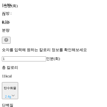
14.8
%
1인분(회)
지방
:
11
8.5
%
Kcal
분량
숫자를 입력해 원하는 칼로리 정보를 확인해보세요
인분(회)
총 칼로리
11
kcal
탄수화물
2.4
g
단백질