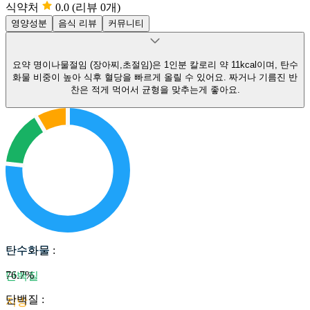
식약처
0.0
(리뷰 0개)
영양성분
음식 리뷰
커뮤니티
요약
명이나물절임 (장아찌,초절임)은 1인분 칼로리 약 11kcal이며, 탄수
화물 비중이 높아 식후 혈당을 빠르게 올릴 수 있어요.
짜거나 기름진 반
찬은 적게 먹어서 균형을 맞추는게 좋아요.
탄수화물
탄수화물
:
76.7
%
단백질
단백질
:
지방