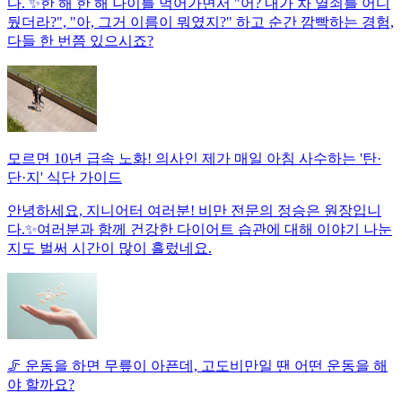
다. ✨한 해 한 해 나이를 먹어가면서 "어? 내가 차 열쇠를 어디
뒀더라?", "아, 그거 이름이 뭐였지?" 하고 순간 깜빡하는 경험,
다들 한 번쯤 있으시죠?
모르면 10년 급속 노화! 의사인 제가 매일 아침 사수하는 '탄·
단·지' 식단 가이드
안녕하세요, 지니어터 여러분! 비만 전문의 정승은 원장입니
다.✨여러분과 함께 건강한 다이어트 습관에 대해 이야기 나눈
지도 벌써 시간이 많이 흘렀네요.
🦵 운동을 하면 무릎이 아픈데, 고도비만일 땐 어떤 운동을 해
야 할까요?