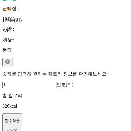
단백질
:
지방
19.2
%
1인분(회)
지방
:
326
26.9
%
Kcal
분량
숫자를 입력해 원하는 칼로리 정보를 확인해보세요
인분(회)
총 칼로리
326
kcal
탄수화물