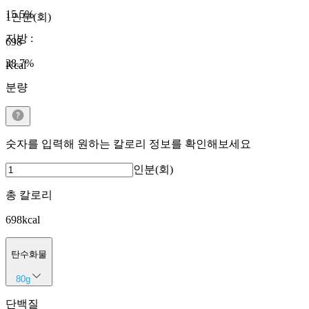
15.5
%
1인분(회)
지방
:
698
38.7
%
Kcal
분량
숫자를 입력해 원하는 칼로리 정보를 확인해보세요
인분(회)
총 칼로리
698
kcal
탄수화물
80
g
단백질