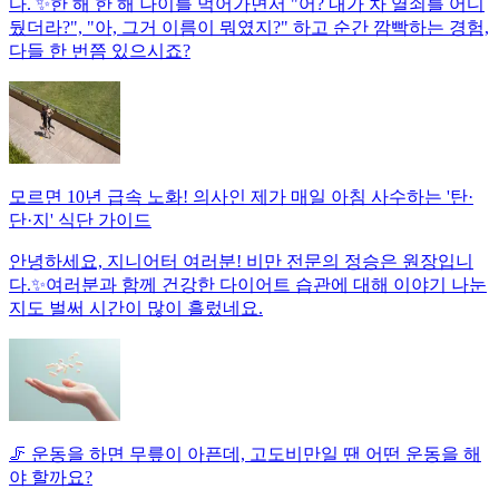
다. ✨한 해 한 해 나이를 먹어가면서 "어? 내가 차 열쇠를 어디
뒀더라?", "아, 그거 이름이 뭐였지?" 하고 순간 깜빡하는 경험,
다들 한 번쯤 있으시죠?
모르면 10년 급속 노화! 의사인 제가 매일 아침 사수하는 '탄·
단·지' 식단 가이드
안녕하세요, 지니어터 여러분! 비만 전문의 정승은 원장입니
다.✨여러분과 함께 건강한 다이어트 습관에 대해 이야기 나눈
지도 벌써 시간이 많이 흘렀네요.
🦵 운동을 하면 무릎이 아픈데, 고도비만일 땐 어떤 운동을 해
야 할까요?