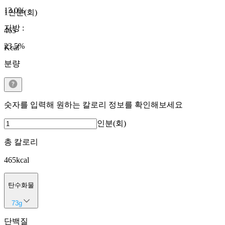
13.0
%
1인분(회)
지방
:
465
23.5
%
Kcal
분량
숫자를 입력해 원하는 칼로리 정보를 확인해보세요
인분(회)
총 칼로리
465
kcal
탄수화물
73
g
단백질