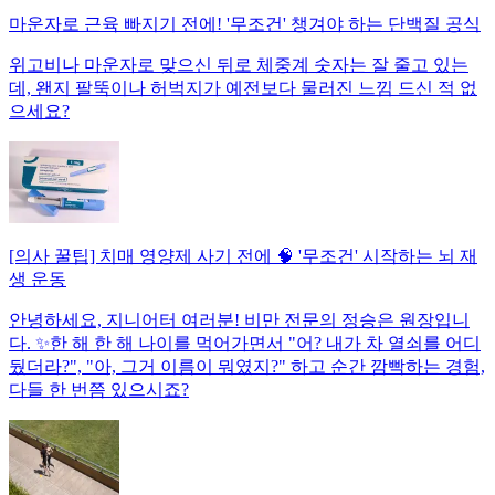
마운자로 근육 빠지기 전에! '무조건' 챙겨야 하는 단백질 공식
위고비나 마운자로 맞으신 뒤로 체중계 숫자는 잘 줄고 있는
데, 왠지 팔뚝이나 허벅지가 예전보다 물러진 느낌 드신 적 없
으세요?
[의사 꿀팁] 치매 영양제 사기 전에 🧠 '무조건' 시작하는 뇌 재
생 운동
안녕하세요, 지니어터 여러분! 비만 전문의 정승은 원장입니
다. ✨한 해 한 해 나이를 먹어가면서 "어? 내가 차 열쇠를 어디
뒀더라?", "아, 그거 이름이 뭐였지?" 하고 순간 깜빡하는 경험,
다들 한 번쯤 있으시죠?