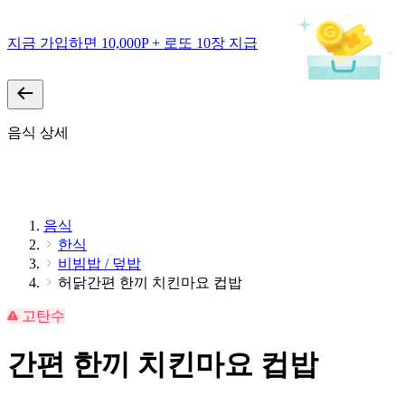
지금 가입하면 10,000P + 로또 10장 지급
음식 상세
음식
한식
비빔밥 / 덮밥
허닭간편 한끼 치킨마요 컵밥
고탄수
간편 한끼 치킨마요 컵밥