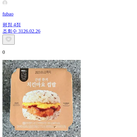
fubao
평점
4
점
조회수
31
26.02.26
0