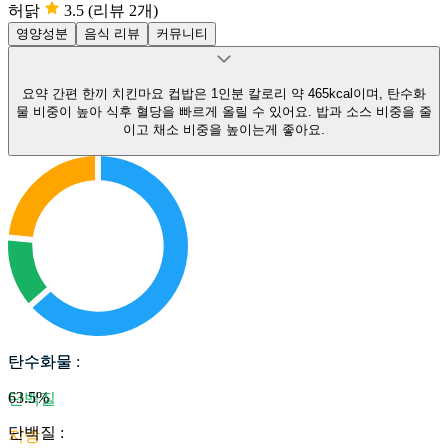
허닭
3.5
(리뷰 2개)
영양성분
음식 리뷰
커뮤니티
요약
간편 한끼 치킨마요 컵밥은 1인분 칼로리 약 465kcal이며, 탄수화
물 비중이 높아 식후 혈당을 빠르게 올릴 수 있어요.
밥과 소스 비중을 줄
이고 채소 비중을 높이는게 좋아요.
탄수화물
탄수화물
:
63.5
%
단백질
단백질
:
지방