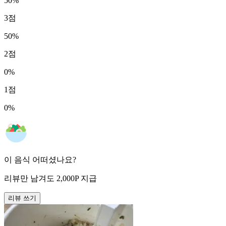
50
%
3
점
50
%
2
점
0
%
1
점
0
%
이 음식 어떠셨나요?
리뷰만 남겨도
2,000
P
지급
리뷰 쓰기