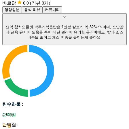
바르닭
0.0
(리뷰 0개)
영양성분
음식 리뷰
커뮤니티
요약
참치오믈렛 깍두기볶음밥은 1인분 칼로리 약 326kcal이며, 포만감
과 근육 유지에 도움을 주어 식단 관리에 유리한 음식이에요.
밥과 소스
비중을 줄이고 채소 비중을 높이는게 좋아요.
탄수화물
탄수화물
:
49.5
%
단백질
단백질
:
지방