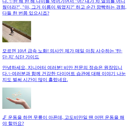
다. ✨한 해 한 해 나이를 먹어가면서 "어? 내가 차 열쇠를 어디
뒀더라?", "아, 그거 이름이 뭐였지?" 하고 순간 깜빡하는 경험,
다들 한 번쯤 있으시죠?
모르면 10년 급속 노화! 의사인 제가 매일 아침 사수하는 '탄·
단·지' 식단 가이드
안녕하세요, 지니어터 여러분! 비만 전문의 정승은 원장입니
다.✨여러분과 함께 건강한 다이어트 습관에 대해 이야기 나눈
지도 벌써 시간이 많이 흘렀네요.
🦵 운동을 하면 무릎이 아픈데, 고도비만일 땐 어떤 운동을 해
야 할까요?