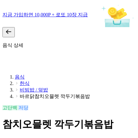
지금 가입하면 10,000P + 로또 10장 지급
음식 상세
음식
한식
비빔밥 / 덮밥
바르닭참치오믈렛 깍두기볶음밥
고단백
저당
참치오믈렛 깍두기볶음밥