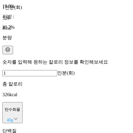
19.8
%
1인분(회)
지방
:
326
30.7
%
Kcal
분량
숫자를 입력해 원하는 칼로리 정보를 확인해보세요
인분(회)
총 칼로리
326
kcal
탄수화물
40
g
단백질