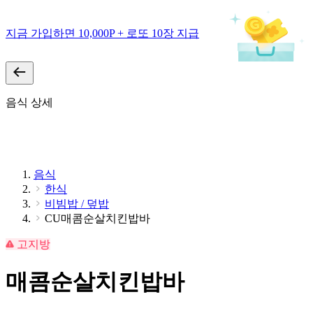
지금 가입하면 10,000P + 로또 10장 지급
음식 상세
음식
한식
비빔밥 / 덮밥
CU매콤순살치킨밥바
고지방
매콤순살치킨밥바