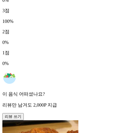
0
%
3
점
100
%
2
점
0
%
1
점
0
%
이 음식 어떠셨나요?
리뷰만 남겨도
2,000
P
지급
리뷰 쓰기