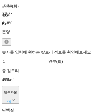
11.3
%
1인분(회)
지방
:
495
41.8
%
Kcal
분량
숫자를 입력해 원하는 칼로리 정보를 확인해보세요
인분(회)
총 칼로리
495
kcal
탄수화물
58
g
단백질