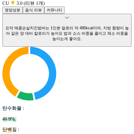
CU
3.0
(리뷰 1개)
영양성분
음식 리뷰
커뮤니티
요약
매콤순살치킨밥바는 1인분 칼로리 약 495kcal이며, 지방 함량이 높
아 같은 양 대비 칼로리가 높아요
밥과 소스 비중을 줄이고 채소 비중을
높이는게 좋아요.
탄수화물
탄수화물
:
46.9
%
단백질
단백질
:
지방