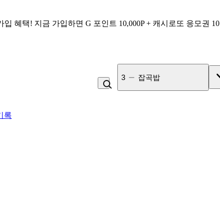
가입 혜택!
지금 가입하면
G 포인트 10,000P + 캐시로또 응모권 1
3
잡곡밥
기록