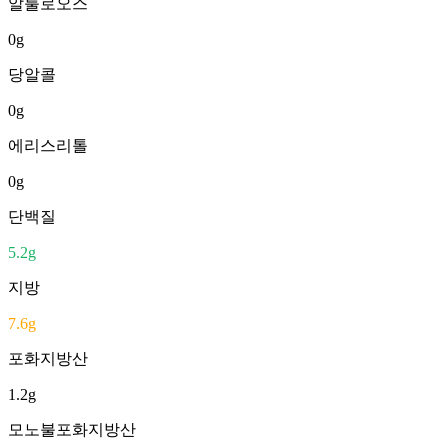
알룰로오스
0
g
당알콜
0
g
에리스리톨
0
g
단백질
5.2
g
지방
7.6
g
포화지방산
1.2
g
모노불포화지방산