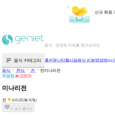
신규 회원 
칼로리와 영양성분을 검색해보세요
혈당 · 다이어트 음식 검색해보세요
음식 카테고리
홈
커뮤니티
헬시딜
음식 리뷰
영양제
NEW
음식 · 영양제 리뷰를 찾아보세요
음식
한식
전
전미나리전
무설탕
고탄수
미나리전
전
0.0
(리뷰 0개)
이 음식 좋아요