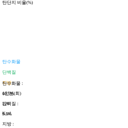
탄단지 비율(%)
탄수화물
단백질
지방
탄수화물
:
1인분(회)
60.5
%
226
단백질
:
Kcal
9.3
%
지방
: