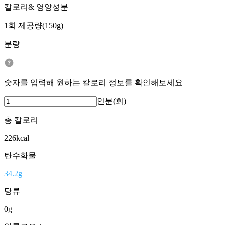
칼로리& 영양성분
1회 제공량(150g)
분량
숫자를 입력해 원하는 칼로리 정보를 확인해보세요
인분(회)
총 칼로리
226
kcal
탄수화물
34.2
g
당류
0
g