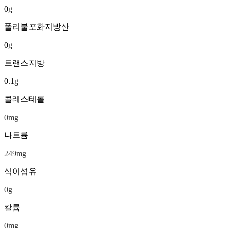
0
g
폴리불포화지방산
0
g
트랜스지방
0.1
g
콜레스테롤
0
mg
나트륨
249
mg
식이섬유
0
g
칼륨
0
mg