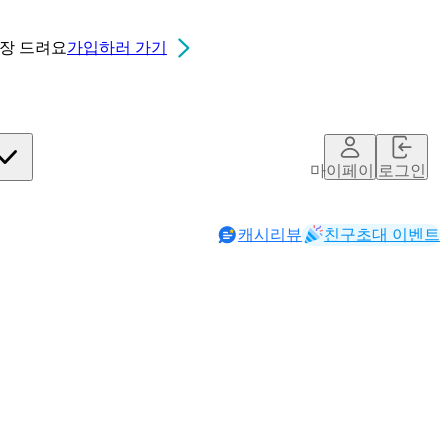
0장
드려요
가입하러 가기
마이페이지
로그인
캐시리뷰
친구초대 이벤트