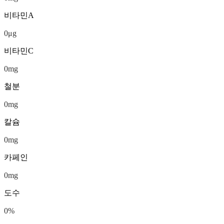
비타민A
0
μg
비타민C
0
mg
철분
0
mg
칼슘
0
mg
카페인
0
mg
도수
0
%