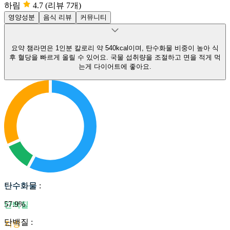
하림
4.7
(리뷰 7개)
영양성분
음식 리뷰
커뮤니티
요약
챔라면은 1인분 칼로리 약 540kcal이며, 탄수화물 비중이 높아 식
후 혈당을 빠르게 올릴 수 있어요.
국물 섭취량을 조절하고 면을 적게 먹
는게 다이어트에 좋아요.
탄수화물
탄수화물
:
57.9
%
단백질
단백질
:
지방