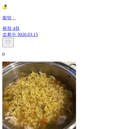
희망ㆍ
평점
4
점
조회수
30
26.03.15
0