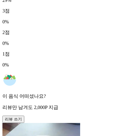
29
%
3
점
0
%
2
점
0
%
1
점
0
%
이 음식 어떠셨나요?
리뷰만 남겨도
2,000
P
지급
리뷰 쓰기