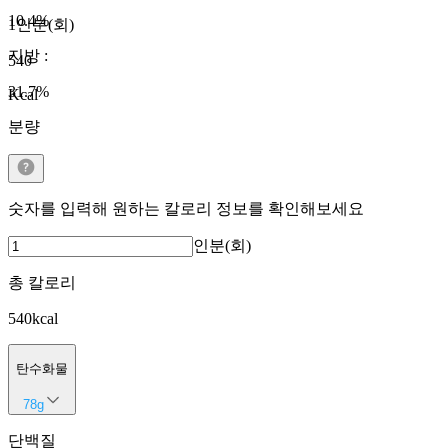
10.4
%
1인분(회)
지방
:
540
31.7
%
Kcal
분량
숫자를 입력해 원하는 칼로리 정보를 확인해보세요
인분(회)
총 칼로리
540
kcal
탄수화물
78
g
단백질