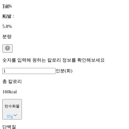
7.1
%
160
지방
:
Kcal
5.8
%
분량
숫자를 입력해 원하는 칼로리 정보를 확인해보세요
인분(회)
총 칼로리
160
kcal
탄수화물
37
g
단백질