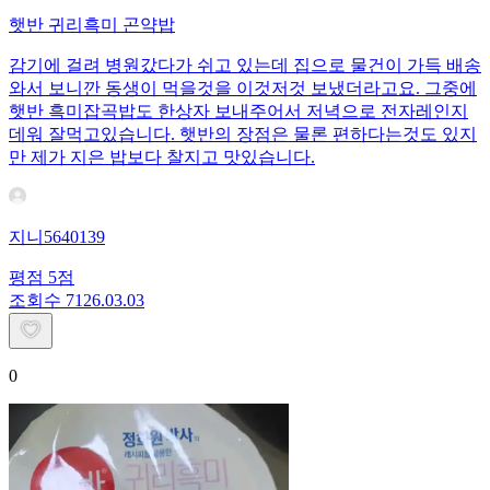
햇반 귀리흑미 곤약밥
감기에 걸려 병원갔다가 쉬고 있는데 집으로 물건이 가득 배송
와서 보니깐 동생이 먹을것을 이것저것 보냈더라고요. 그중에
햇반 흑미잡곡밥도 한상자 보내주어서 저녁으로 전자레인지
데워 잘먹고있습니다. 햇반의 장점은 물론 편하다는것도 있지
만 제가 지은 밥보다 찰지고 맛있습니다.
지니5640139
평점
5
점
조회수
71
26.03.03
0