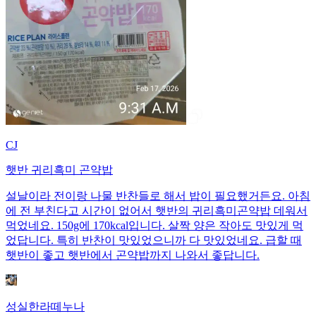
CJ
햇반 귀리흑미 곤약밥
설날이라 전이랑 나물 반찬들로 해서 밥이 필요했거든요. 아침
에 전 부친다고 시간이 없어서 햇반의 귀리흑미곤약밥 데워서
먹었네요. 150g에 170kcal입니다. 살짝 양은 작아도 맛있게 먹
었답니다. 특히 반찬이 맛있었으니까 다 맛있었네요. 급할 때
햇반이 좋고 햇반에서 곤약밥까지 나와서 좋답니다.
성실한라떼누나