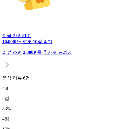
지금 가입하고
10,000P + 로또 10장
받기
리뷰 쓰면
2,000P
를 추가로 드려요
음식 리뷰
6
건
4.8
5
점
83
%
4
점