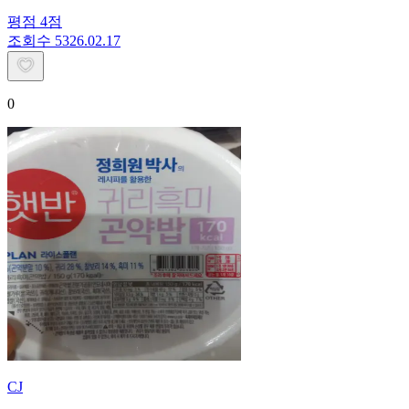
평점
4
점
조회수
53
26.02.17
0
CJ