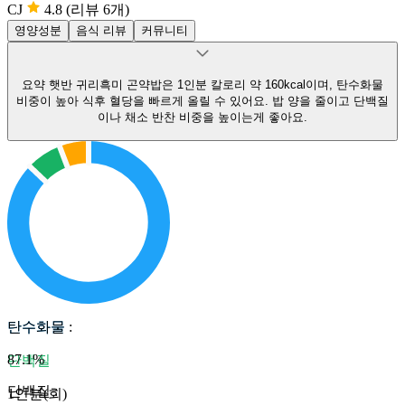
CJ
4.8
(리뷰 6개)
영양성분
음식 리뷰
커뮤니티
요약
햇반 귀리흑미 곤약밥은 1인분 칼로리 약 160kcal이며, 탄수화물
비중이 높아 식후 혈당을 빠르게 올릴 수 있어요.
밥 양을 줄이고 단백질
이나 채소 반찬 비중을 높이는게 좋아요.
탄수화물
탄수화물
:
87.1
%
단백질
단백질
:
1인분(회)