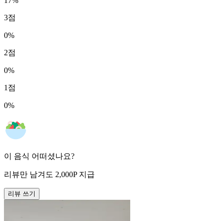
17
%
3
점
0
%
2
점
0
%
1
점
0
%
이 음식 어떠셨나요?
리뷰만 남겨도
2,000
P
지급
리뷰 쓰기