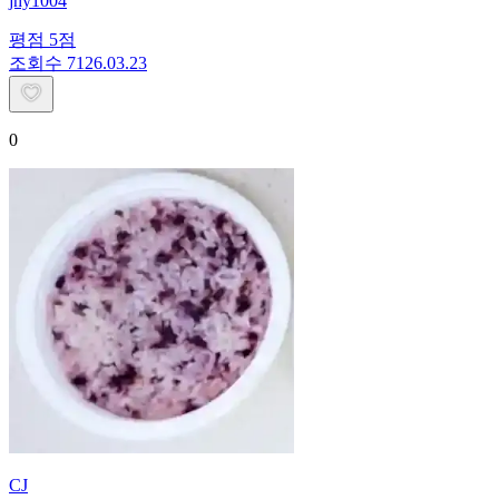
jhy1004
평점
5
점
조회수
71
26.03.23
0
CJ